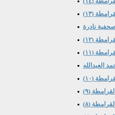
امطة (١٤)
امطة (١٣)
 صحفية نادرة
امطة (١٢)
امطة (١١)
مد العبدالله
امطة (١٠)
قرامطة (٩)
قرامطة (٨)