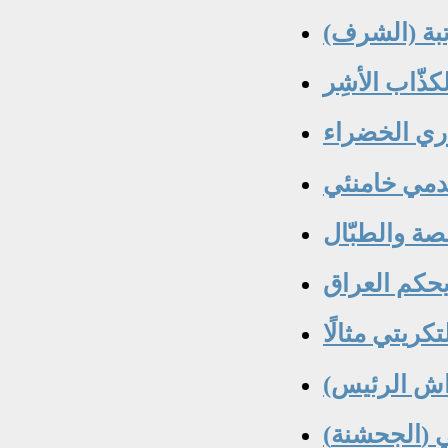
كذّاب الأشِر
كريتي مثالًا
ي