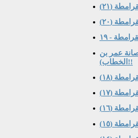
امطة (٢١)
امطة (٢٠)
امطة - ١٩
انة عمر بن
الخطاب)!!
امطة (١٨)
امطة (١٧)
امطة (١٦)
امطة (١٥)