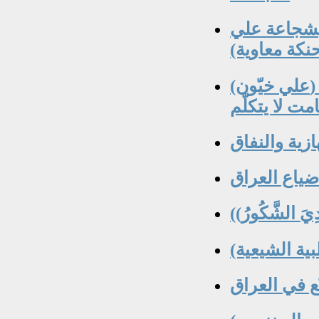
بشجاعة علي
(علي خيّون) الناطق العسكري للحرس الجمهوري ..
هازية والنفاق
ضياع العراق
ِيَ الشَّكُورُ))
ع في العراق