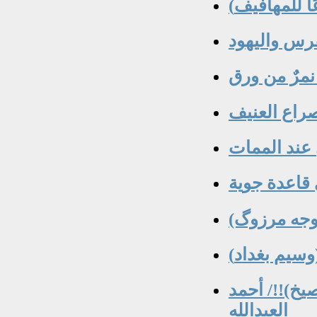
صراع العنيف
 عند الممات
!
صيخ)!!/ أحمد
العبدالله