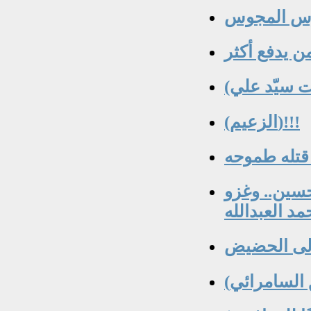
فرس المجوس
(الزعيم)!!!
حسين.. وغزو
مد العبدالله
إلى الحضيض