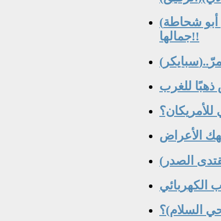
(قائد جيش أبو شحاطة)؛الراقصة كلّما شلحت كلّما بان
جمالها!!
لمرّ
تهك الأعراض