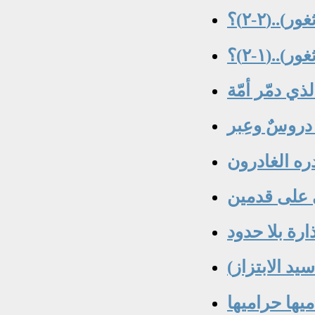
.(٢-٢)؟
.(١-٢)؟
ي دمّر أمّة
 دروسٌ وعِبر