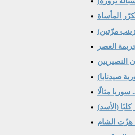
كرّر المأساة
 النصيريين
 سوريا مثالًا