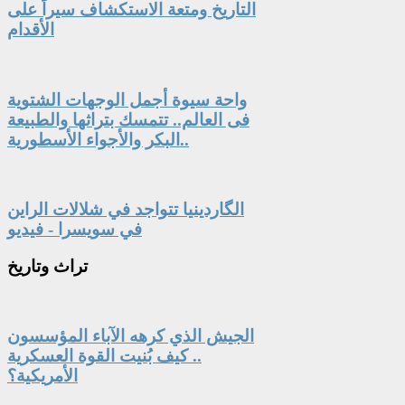
التاريخ ومتعة الاستكشاف سيراً على
الأقدام
واحة سيوة أجمل الوجهات الشتوية
فى العالم.. تتمسك بتراثها والطبيعة
البكر والأجواء الأسطورية..
الگاردينيا تتواجد في شلالات الراين
في سويسرا - فيديو
تراث
وتاريخ
الجيش الذي كرهه الآباء المؤسسون
.. كيف بُنيت القوة العسكرية
الأمريكية؟