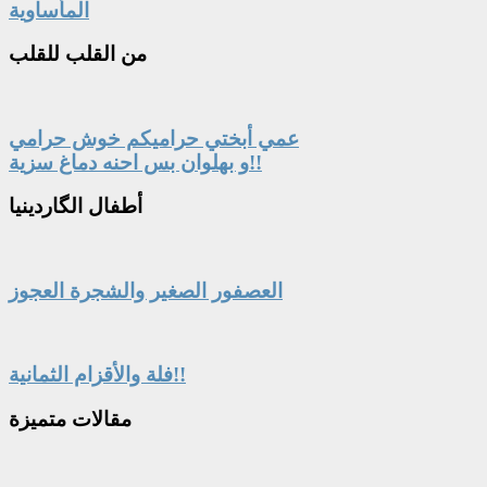
المأساوية
من
القلب للقلب
عمي أبختي حراميكم خوش حرامي
و بهلوان بس احنه دماغ سزية!!
أطفال
الگاردينيا
العصفور الصغير والشجرة العجوز
فلة والأقزام الثمانية!!
مقالات
متميزة