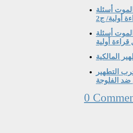
الموت أسئلة
 أولية/ ج2
الموت أسئلة
قراءة أولية
ير المالكية
رب التطهير
ضد الفلوجة
0 Commen