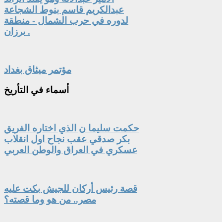
عبدالكريم قاسم بنوط الشجاعة
لدوره في حرب الشمال - منطقة
برزان .
مؤتمر ميثاق بغداد
أسماء
في التأريخ
حكمت سليما ن الذي اختاره الفريق
بكر صدقي عقب نجاح اول انقلاب
عسكري في العراق والوطن العربي
قصة رئيس أركان للجيش بكت عليه
مصر.. من هو وما قصته؟