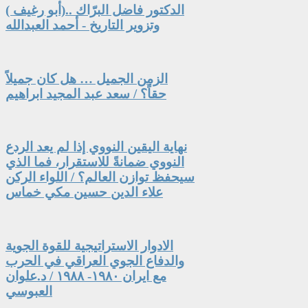
الدكتور فاضل البرّاك ..(أبو رغيف )
وتزوير التاريخ - أحمد العبدالله
الزمن الجميل … هل كان جميلاً
حقاً؟ / سعد عبد المجيد ابراهيم
نهاية اليقين النووي إذا لم يعد الردع
النووي ضمانةً للاستقرار، فما الذي
سيحفظ توازن العالم؟ / اللواء الركن
علاء الدين حسين مكي خماس
الادوار الاستراتيجية للقوة الجوية
والدفاع الجوي العراقي في الحرب
مع ايران ١٩٨٠- ١٩٨٨ / د.علوان
العبوسي