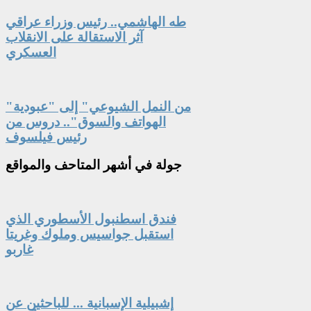
طه الهاشمي.. رئيس وزراء عراقي
آثر الاستقالة على الانقلاب
العسكري
"من النمل الشيوعي" إلى "عبودية
الهواتف والسوق".. دروس من
رئيس فيلسوف
جولة
في أشهر المتاحف والمواقع
فندق اسطنبول الأسطوري الذي
استقبل جواسيس وملوك وغريتا
غاربو
إشبيلية الإسبانية ... للباحثين عن