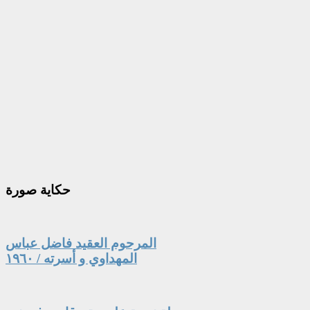
حكاية
صورة
المرحوم العقيد فاضل عباس
المهداوي و أسرته / ١٩٦٠