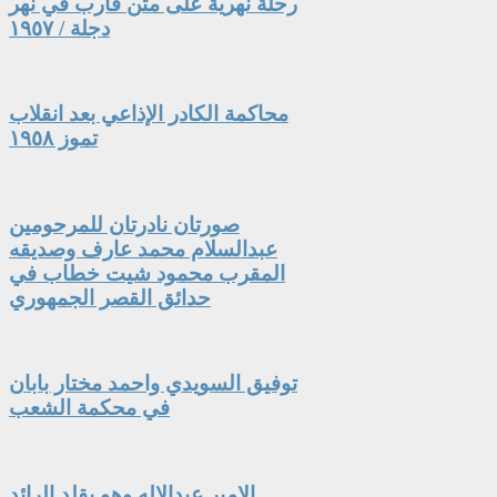
رحلة نهرية على متن قارب في نهر
دجلة / ١٩٥٧
محاكمة الكادر الإذاعي بعد انقلاب
تموز ١٩٥٨
صورتان نادرتان للمرحومين
عبدالسلام محمد عارف وصديقه
المقرب محمود شيت خطاب في
حدائق القصر الجمهوري
توفيق السويدي واحمد مختار بابان
في محكمة الشعب
الامير عبدالاله وهو يقلد الرائد