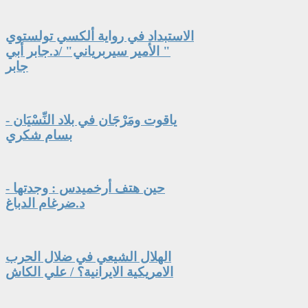
الاستبداد في رواية ألكسي تولستوي
" الأمير سيربرياني" /د.جابر أبي
جابر
ياقوت ومَرْجَان في بلاد النِّسْيَان -
بسام شكري
حين هتف أرخميدس : وجدتها -
د.ضرغام الدباغ
الهلال الشيعي في ضلال الحرب
الامريكية الايرانية؟ / علي الكاش