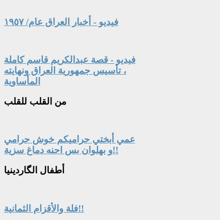
فيديو - أخبار العراق عام/ ١٩٥٧
فيديو - قصة عبدالكريم قاسم كاملة
، تأسيس جمهورية العراق ونهايته
المأساوية
من
القلب للقلب
عمي أبختي حراميكم خوش حرامي
و بهلوان بس احنه دماغ سزية!!
أطفال
الگاردينيا
فلة والأقزام الثمانية!!