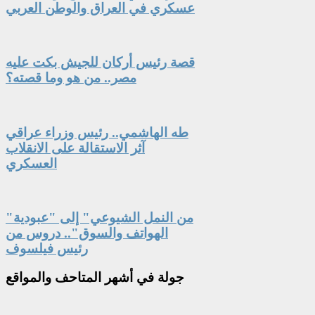
عسكري في العراق والوطن العربي
قصة رئيس أركان للجيش بكت عليه
مصر.. من هو وما قصته؟
طه الهاشمي.. رئيس وزراء عراقي
آثر الاستقالة على الانقلاب
العسكري
"من النمل الشيوعي" إلى "عبودية
الهواتف والسوق".. دروس من
رئيس فيلسوف
جولة
في أشهر المتاحف والمواقع