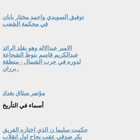
توفيق السويدي واحمد مختار بابان
في محكمة الشعب
الامير عبدالاله وهو يقلد الرائد
عبدالكريم قاسم بنوط الشجاعة
لدوره في حرب الشمال - منطقة
برزان .
مؤتمر ميثاق بغداد
أسماء
في التأريخ
حكمت سليما ن الذي اختاره الفريق
بكر صدقي عقب نجاح اول انقلاب