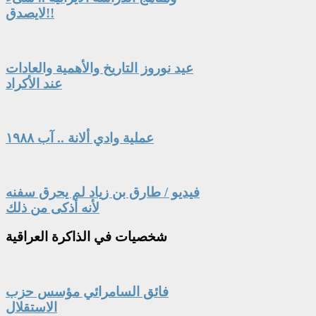
لايصدق!!
عيد نوروز التاريخ والأهمية والعادات
عند الأكراد
عملية وادي ألانة .. آب ١٩٨٨
فيديو / طارق بن زياد لم يحرق سفنه
لأنه أذكى من ذلك
شخصيات
في الذاكرة العراقية
فائق السامرائي مؤسس حزب
الاستقلال