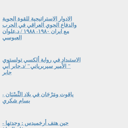
الادوار الاستراتيجية للقوة الجوية
والدفاع الجوي العراقي في الحرب
مع ايران ١٩٨٠- ١٩٨٨ / د.علوان
العبوسي
الاستبداد في رواية ألكسي تولستوي
" الأمير سيربرياني" /د.جابر أبي
جابر
ياقوت ومَرْجَان في بلاد النِّسْيَان -
بسام شكري
حين هتف أرخميدس : وجدتها -