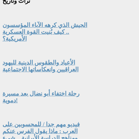
تراث
وتاريخ
الجيش الذي كرهه الآباء المؤسسون
.. كيف بُنيت القوة العسكرية
الأمريكية؟
الأعياد والطقوس الدينية لليهود
العراقيين وانعكاساتها الاجتماعية
رحلة اختفاء أبو نضال بعد مسيرة
دموية!
فيديو مهم جدا / للمحسوبين على
العرب : ماذا يقول الفرس عنكم
ومناهج الدراسة الأيرانية .. شىء