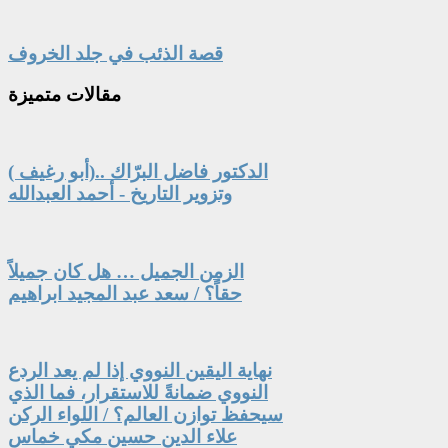
قصة الذئب في جلد الخروف
مقالات
متميزة
الدكتور فاضل البرّاك ..(أبو رغيف )
وتزوير التاريخ - أحمد العبدالله
الزمن الجميل … هل كان جميلاً
حقاً؟ / سعد عبد المجيد ابراهيم
نهاية اليقين النووي إذا لم يعد الردع
النووي ضمانةً للاستقرار، فما الذي
سيحفظ توازن العالم؟ / اللواء الركن
علاء الدين حسين مكي خماس