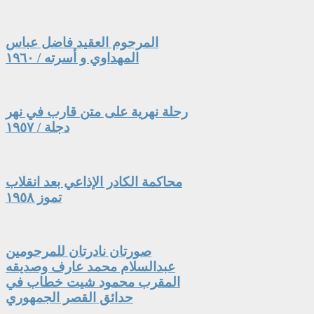
المرحوم العقيد فاضل عباس
المهداوي و أسرته / ١٩٦٠
رحلة نهرية على متن قارب في نهر
دجلة / ١٩٥٧
محاكمة الكادر الإذاعي بعد انقلاب
تموز ١٩٥٨
صورتان نادرتان للمرحومين
عبدالسلام محمد عارف وصديقه
المقرب محمود شيت خطاب في
حدائق القصر الجمهوري