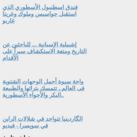
فندق اسطنبول الأسطوري الذي
استقبل جواسيس وملوك وغريتا
غاربو
إشبيلية الإسبانية ... للباحثين عن
التاريخ ومتعة الاستكشاف سيراً على
الأقدام
واحة سيوة أجمل الوجهات الشتوية
فى العالم.. تتمسك بتراثها والطبيعة
البكر والأجواء الأسطورية..
الگاردينيا تتواجد في شلالات الراين
في سويسرا - فيديو