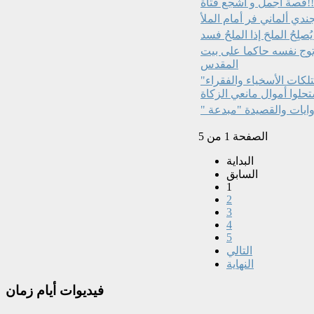
 و أشجع فتاة!!!
ندي ألماني فر أمام الملأ
وتوج نفسه حاكما على بيت
المقدس
"أخلاق اللصوص" في الحضارة الإسلامية.. حرّموا سرقة ممتلكات الأسخياء والفقراء
حلوا أموال مانعي الزكاة
الصفحة 1 من 5
البداية
السابق
1
2
3
4
5
التالي
النهاية
فيديوات
أيام زمان