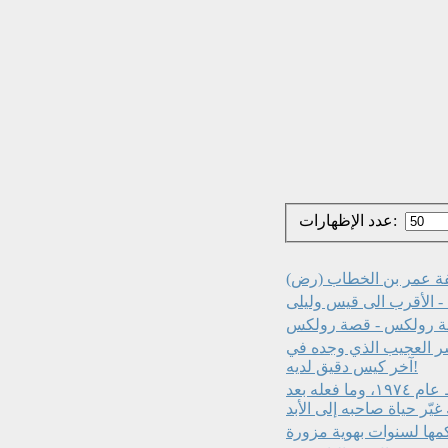
عدد الإظهارات:
يفة عمر بن الخطاب (رض)
- الأقرب الى قيس وليلى
عة رولكس - قصة رولكس
سر العجيب الذي وجده في
آخر كيس دقيق لديه!
قصة حقيقية:دخل محمد علي مطعمًا مخصصًا للبيض فقط عام ١٩٧٤، وما فعله بعد
غيّر حياة صاحبه إلى الأبد