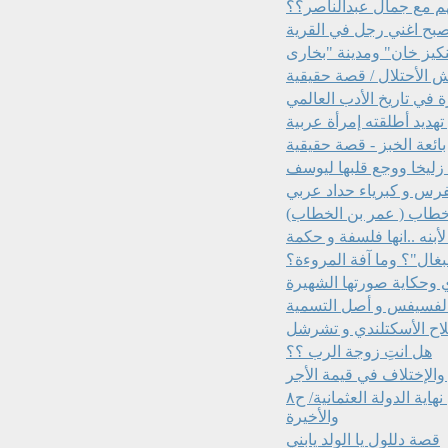
هم مع جمال عبدالناصر؟؟
بح اغني رجل في القرية
 الأحتلال / قصة حقيقية
في تاريخ الأدب العالمي
بائعة الخبز - قصة حقيقية
ا خطاب ( عمر بن الخطاب)
بغال"؟ وما آفة المروءة؟
 وحكاية صورتها الشهيرة
اح الأسكتلندي و تشرشل
هل انتِ زوجة الرب ؟؟
جميلة - قصة من مدينة الاسرار مدينة بغداد، بدأت احداثها في نهاية الدولة العثمانية/ ح٨
والأخيرة
قصة دللول يا الولد يابني