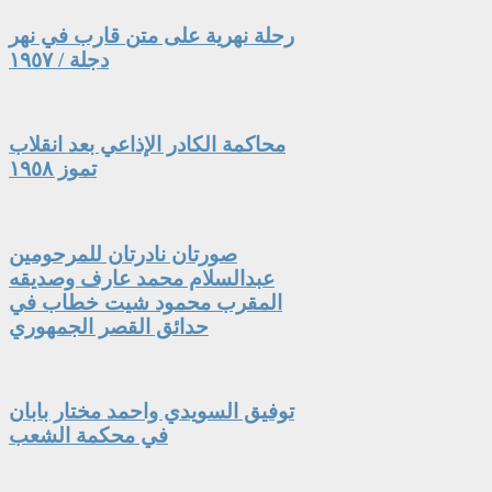
رحلة نهرية على متن قارب في نهر
دجلة / ١٩٥٧
محاكمة الكادر الإذاعي بعد انقلاب
تموز ١٩٥٨
صورتان نادرتان للمرحومين
عبدالسلام محمد عارف وصديقه
المقرب محمود شيت خطاب في
حدائق القصر الجمهوري
توفيق السويدي واحمد مختار بابان
في محكمة الشعب