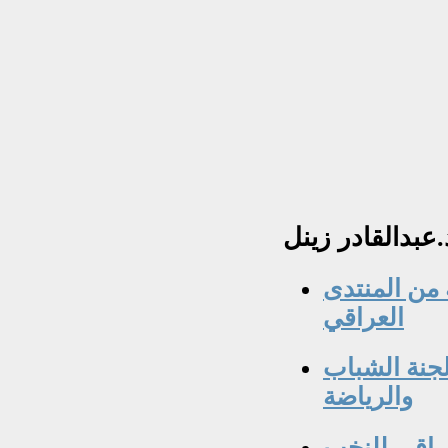
.عبدالقادر
زينل
 من المنتدى
العراقي
لجنة الشباب
والرياضة
راقي للنخب