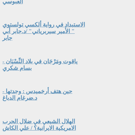
العبوسي
الاستبداد في رواية ألكسي تولستوي
" الأمير سيربرياني" /د.جابر أبي
جابر
ياقوت ومَرْجَان في بلاد النِّسْيَان -
بسام شكري
حين هتف أرخميدس : وجدتها -
د.ضرغام الدباغ
الهلال الشيعي في ضلال الحرب
الامريكية الايرانية؟ / علي الكاش