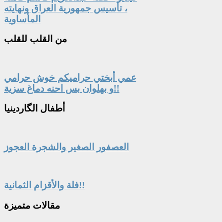
، تأسيس جمهورية العراق ونهايته
المأساوية
من
القلب للقلب
عمي أبختي حراميكم خوش حرامي
و بهلوان بس احنه دماغ سزية!!
أطفال
الگاردينيا
العصفور الصغير والشجرة العجوز
فلة والأقزام الثمانية!!
مقالات
متميزة