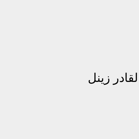
لقادر زينل