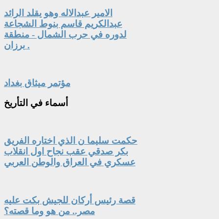
الامير عبدالاله وهو يقلد الرائد
عبدالكريم قاسم بنوط الشجاعة
لدوره في حرب الشمال - منطقة
برزان .
مؤتمر ميثاق بغداد
أسماء
في التأريخ
حكمت سليما ن الذي اختاره الفريق
بكر صدقي عقب نجاح اول انقلاب
عسكري في العراق والوطن العربي
قصة رئيس أركان للجيش بكت عليه
مصر.. من هو وما قصته؟