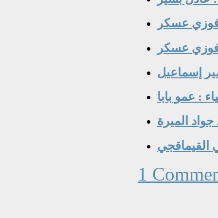
 فوزي عسكر
 جواد الميرة
مي القيماقجي
1 Commen