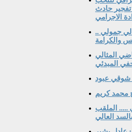
 تفجير حادث
دة الاجرامي
لي جمولي ..
فس والكرامة
ياضي المثالي
في المبدئي
/ شوقي عبود
.... الملقب
السد العالي
: عادل بشير