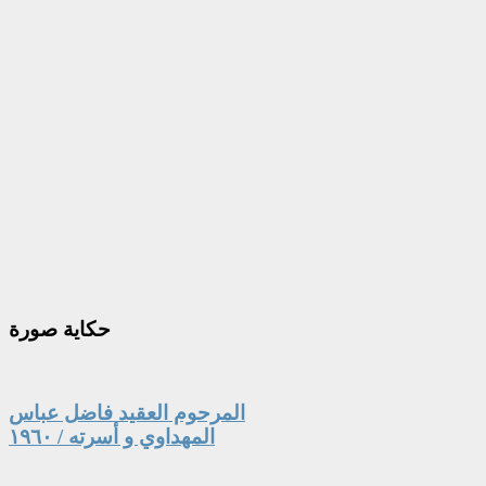
حكاية
صورة
المرحوم العقيد فاضل عباس
المهداوي و أسرته / ١٩٦٠