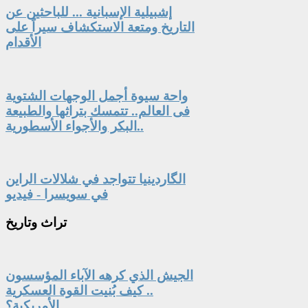
إشبيلية الإسبانية ... للباحثين عن
التاريخ ومتعة الاستكشاف سيراً على
الأقدام
واحة سيوة أجمل الوجهات الشتوية
فى العالم.. تتمسك بتراثها والطبيعة
البكر والأجواء الأسطورية..
الگاردينيا تتواجد في شلالات الراين
في سويسرا - فيديو
تراث
وتاريخ
الجيش الذي كرهه الآباء المؤسسون
.. كيف بُنيت القوة العسكرية
الأمريكية؟