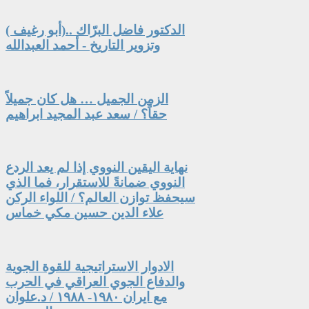
الدكتور فاضل البرّاك ..(أبو رغيف )
وتزوير التاريخ - أحمد العبدالله
الزمن الجميل … هل كان جميلاً
حقاً؟ / سعد عبد المجيد ابراهيم
نهاية اليقين النووي إذا لم يعد الردع
النووي ضمانةً للاستقرار، فما الذي
سيحفظ توازن العالم؟ / اللواء الركن
علاء الدين حسين مكي خماس
الادوار الاستراتيجية للقوة الجوية
والدفاع الجوي العراقي في الحرب
مع ايران ١٩٨٠- ١٩٨٨ / د.علوان