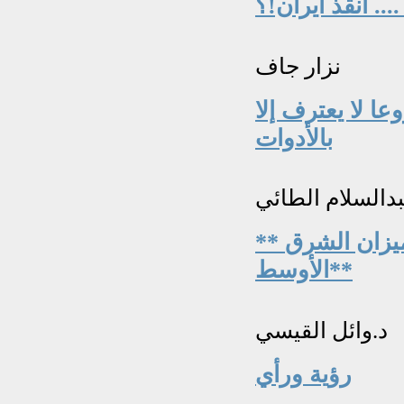
... انقذ ايران!؟
نزار جاف
ا لا يعترف إلا
بالأدوات
بدالسلام الطائي
** ٨ آب ١٩٨٨... حين غيّر جيش العراق ميزان الشرق
الأوسط**
د.وائل القيسي
رؤية ورأي