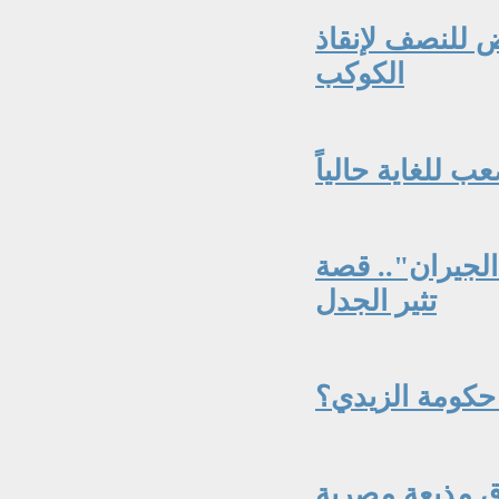
 للنصف لإنقاذ
الكوكب
 للغاية حالياً
الجيران".. قصة
تثير الجدل
ق مذيعة مصرية