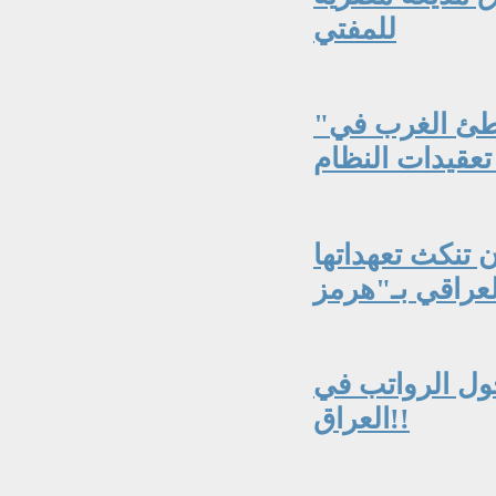
للمفتي
"فخٌّ أطاح بالشاه ويهدد ترمب".. لماذا يخطئ الغرب في
 تنكث تعهداتها
حول الرواتب في
العراق!!