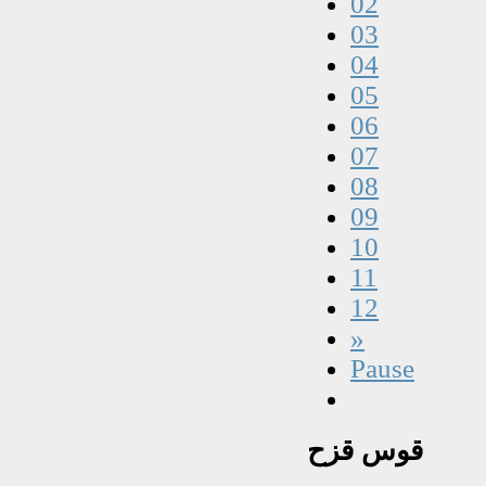
02
03
04
05
06
07
08
09
10
11
12
»
Pause
قوس
قزح