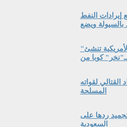
 إيرادات النفط
"نيويورك تايمز": الاستخبارات المركزية الأمريكية تنشئ
 القتالي لقواته
المسلحة
جميد ردها على
السعودية