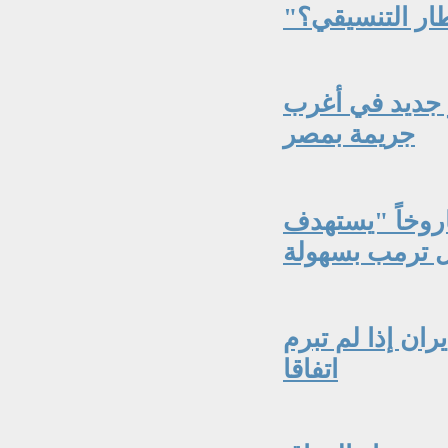
طار التنسيقي؟
ر جديد في أغرب
جريمة بمصر
روخاً "يستهدف
ن إذا لم تبرم
اتفاقا