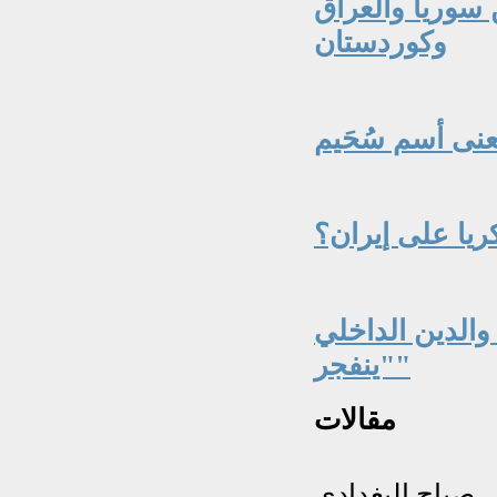
 سوريا والعراق
وكوردستان
معنى أسم سُحَيم
ريا على إيران؟
ض ٣ تريليونات والدين الداخلي
"ينفجر"
مقالات
صباح البغدادي