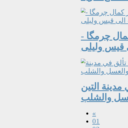
مال چرمگا -
 قيس وليلى
مدينة التين
«
01