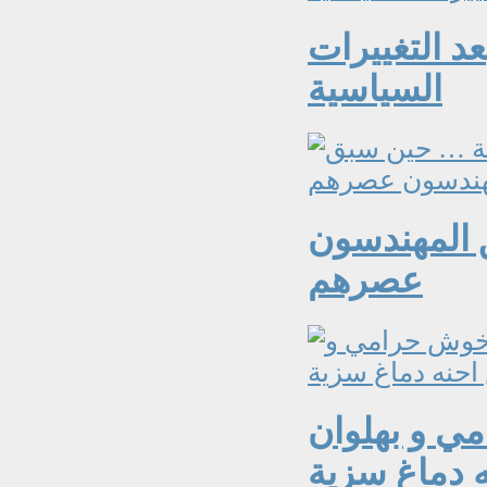
عد التغييرات
السياسية
 المهندسون
عصرهم
ي و بهلوان