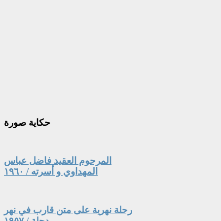
حكاية
صورة
المرحوم العقيد فاضل عباس
المهداوي و أسرته / ١٩٦٠
رحلة نهرية على متن قارب في نهر
دجلة / ١٩٥٧