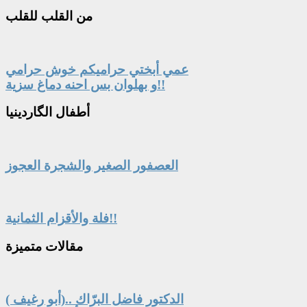
من
القلب للقلب
عمي أبختي حراميكم خوش حرامي
و بهلوان بس احنه دماغ سزية!!
أطفال
الگاردينيا
العصفور الصغير والشجرة العجوز
فلة والأقزام الثمانية!!
مقالات
متميزة
الدكتور فاضل البرّاك ..(أبو رغيف )