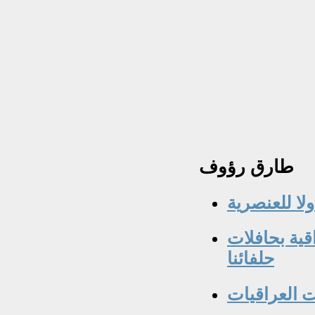
طارق
رؤوف
ولا للعنصرية
قية بحافلات
حلفائنا
ت العراقيات