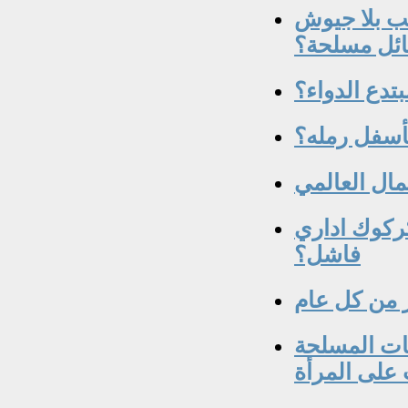
عب بلا جيوش
ئل مسلحة؟
تدع الدواء؟
بأسفل رمله؟
مال العالمي
كركوك اداري
فاشل؟
اعات المسلحة
على المرأة