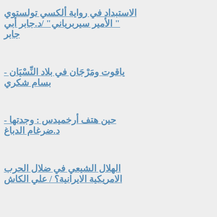
الاستبداد في رواية ألكسي تولستوي
" الأمير سيربرياني" /د.جابر أبي
جابر
ياقوت ومَرْجَان في بلاد النِّسْيَان -
بسام شكري
حين هتف أرخميدس : وجدتها -
د.ضرغام الدباغ
الهلال الشيعي في ضلال الحرب
الامريكية الايرانية؟ / علي الكاش