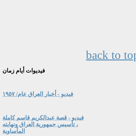
back to to
فيديوات
أيام زمان
فيديو - أخبار العراق عام/ ١٩٥٧
فيديو - قصة عبدالكريم قاسم كاملة
، تأسيس جمهورية العراق ونهايته
المأساوية