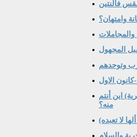
لقس فالنتين
انة وامتهان؟
 والمجاملات
قبل المجهول
عرب وتوحدهم
ا محمد في خطبة الوداع (١٠ هجرية) اين أنتم
منه؟
ية والسلام