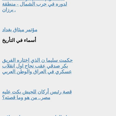
لدوره في حرب الشمال - منطقة
برزان .
مؤتمر ميثاق بغداد
أسماء
في التأريخ
حكمت سليما ن الذي اختاره الفريق
بكر صدقي عقب نجاح اول انقلاب
عسكري في العراق والوطن العربي
قصة رئيس أركان للجيش بكت عليه
مصر.. من هو وما قصته؟