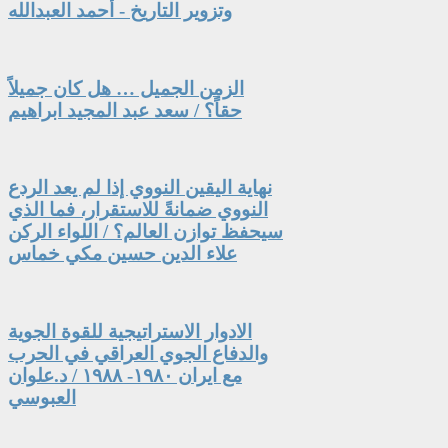
وتزوير التاريخ - أحمد العبدالله
الزمن الجميل … هل كان جميلاً
حقاً؟ / سعد عبد المجيد ابراهيم
نهاية اليقين النووي إذا لم يعد الردع
النووي ضمانةً للاستقرار، فما الذي
سيحفظ توازن العالم؟ / اللواء الركن
علاء الدين حسين مكي خماس
الادوار الاستراتيجية للقوة الجوية
والدفاع الجوي العراقي في الحرب
مع ايران ١٩٨٠- ١٩٨٨ / د.علوان
العبوسي