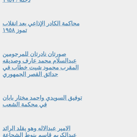
محاكمة الكادر الإذاعي بعد انقلاب
تموز ١٩٥٨
صورتان نادرتان للمرحومين
عبدالسلام محمد عارف وصديقه
المقرب محمود شيت خطاب في
حدائق القصر الجمهوري
توفيق السويدي واحمد مختار بابان
في محكمة الشعب
الامير عبدالاله وهو يقلد الرائد
عبدالكريم قاسم بنوط الشجاعة