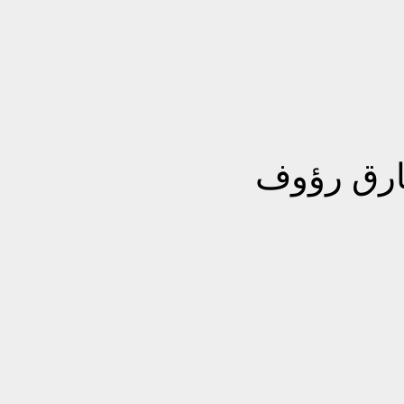
رق رؤوف