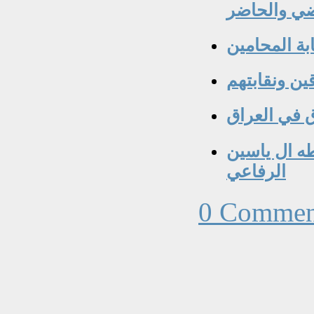
ضي والحاضر
بة المحامين
ين ونقابتهم‏
 في العراق
طه ال ياسين
الرفاعي
0 Commen