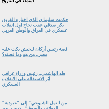
أسماء
في التأريخ
حكمت سليما ن الذي اختاره الفريق
بكر صدقي عقب نجاح اول انقلاب
عسكري في العراق والوطن العربي
قصة رئيس أركان للجيش بكت عليه
مصر.. من هو وما قصته؟
طه الهاشمي.. رئيس وزراء عراقي
آثر الاستقالة على الانقلاب
العسكري
"من النمل الشيوعي" إلى "عبودية
الهواتف والسوق".. دروس من