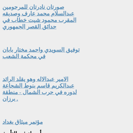
صورتان نادرتان للمرحومين
عبدالسلام محمد عارف وصديقه
المقرب محمود شيت خطاب في
حدائق القصر الجمهوري
توفيق السويدي واحمد مختار بابان
في محكمة الشعب
الامير عبدالاله وهو يقلد الرائد
عبدالكريم قاسم بنوط الشجاعة
لدوره في حرب الشمال - منطقة
برزان .
مؤتمر ميثاق بغداد