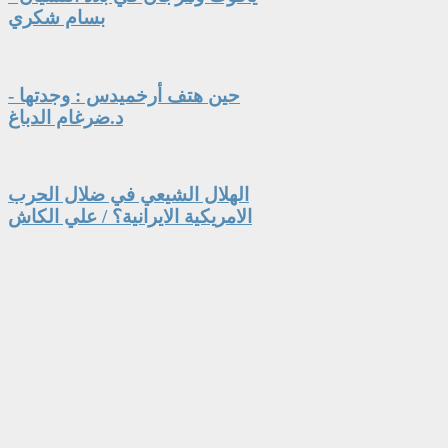
بسام شكري
حين هتف أرخميدس : وجدتها -
د.ضرغام الدباغ
الهلال الشيعي في ضلال الحرب
الامريكية الايرانية؟ / علي الكاش