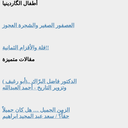
أطفال
الگاردينيا
العصفور الصغير والشجرة العجوز
فلة والأقزام الثمانية!!
مقالات
متميزة
الدكتور فاضل البرّاك ..(أبو رغيف )
وتزوير التاريخ - أحمد العبدالله
الزمن الجميل … هل كان جميلاً
حقاً؟ / سعد عبد المجيد ابراهيم