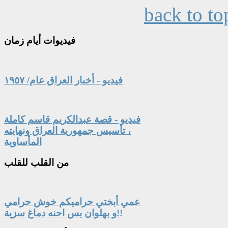
back to to
فيديوات
أيام زمان
فيديو - أخبار العراق عام/ ١٩٥٧
فيديو - قصة عبدالكريم قاسم كاملة
، تأسيس جمهورية العراق ونهايته
المأساوية
من
القلب للقلب
عمي أبختي حراميكم خوش حرامي
و بهلوان بس احنه دماغ سزية!!