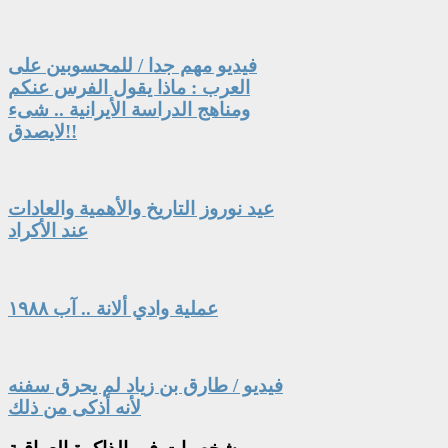
فيديو مهم جدا / للمحسوبين على
العرب : ماذا يقول الفرس عنكم
ومناهج الدراسة الأيرانية .. شىء
لايصدق!!
عيد نوروز التاريخ والأهمية والعادات
عند الأكراد
عملية وادي ألانة .. آب ١٩٨٨
فيديو / طارق بن زياد لم يحرق سفنه
لأنه أذكى من ذلك