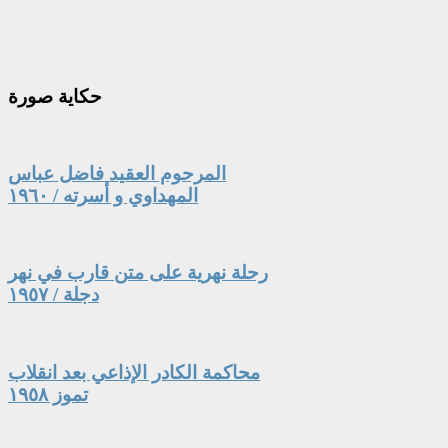
حكاية
صورة
المرحوم العقيد فاضل عباس
المهداوي و أسرته / ١٩٦٠
رحلة نهرية على متن قارب في نهر
دجلة / ١٩٥٧
محاكمة الكادر الإذاعي بعد انقلاب
تموز ١٩٥٨