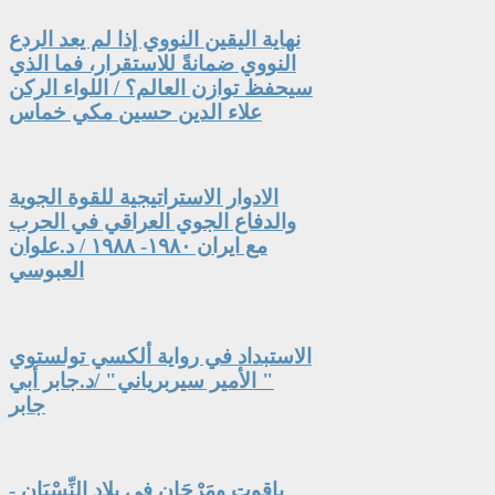
نهاية اليقين النووي إذا لم يعد الردع
النووي ضمانةً للاستقرار، فما الذي
سيحفظ توازن العالم؟ / اللواء الركن
علاء الدين حسين مكي خماس
الادوار الاستراتيجية للقوة الجوية
والدفاع الجوي العراقي في الحرب
مع ايران ١٩٨٠- ١٩٨٨ / د.علوان
العبوسي
الاستبداد في رواية ألكسي تولستوي
" الأمير سيربرياني" /د.جابر أبي
جابر
ياقوت ومَرْجَان في بلاد النِّسْيَان -