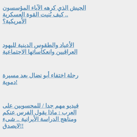
الجيش الذي كرهه الآباء المؤسسون
.. كيف بُنيت القوة العسكرية
الأمريكية؟
الأعياد والطقوس الدينية لليهود
العراقيين وانعكاساتها الاجتماعية
رحلة اختفاء أبو نضال بعد مسيرة
دموية!
فيديو مهم جدا / للمحسوبين على
العرب : ماذا يقول الفرس عنكم
ومناهج الدراسة الأيرانية .. شىء
لايصدق!!