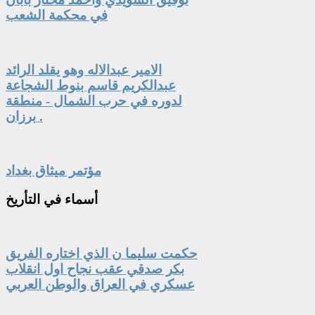
في محكمة الشعب
الامير عبدالاله وهو يقلد الرائد
عبدالكريم قاسم بنوط الشجاعة
لدوره في حرب الشمال - منطقة
برزان .
مؤتمر ميثاق بغداد
أسماء
في التأريخ
حكمت سليما ن الذي اختاره الفريق
بكر صدقي عقب نجاح اول انقلاب
عسكري في العراق والوطن العربي