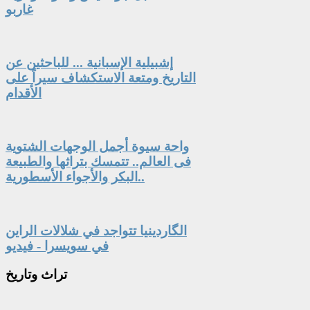
غاربو
إشبيلية الإسبانية ... للباحثين عن
التاريخ ومتعة الاستكشاف سيراً على
الأقدام
واحة سيوة أجمل الوجهات الشتوية
فى العالم.. تتمسك بتراثها والطبيعة
البكر والأجواء الأسطورية..
الگاردينيا تتواجد في شلالات الراين
في سويسرا - فيديو
تراث
وتاريخ