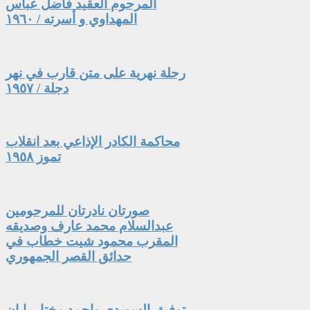
المرحوم العقيد فاضل عباس
المهداوي و أسرته / ١٩٦٠
رحلة نهرية على متن قارب في نهر
دجلة / ١٩٥٧
محاكمة الكادر الإذاعي بعد انقلاب
تموز ١٩٥٨
صورتان نادرتان للمرحومين
عبدالسلام محمد عارف وصديقه
المقرب محمود شيت خطاب في
حدائق القصر الجمهوري
توفيق السويدي واحمد مختار بابان