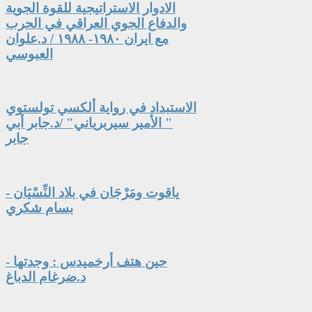
الادوار الاستراتيجية للقوة الجوية
والدفاع الجوي العراقي في الحرب
مع ايران ١٩٨٠- ١٩٨٨ / د.علوان
العبوسي
الاستبداد في رواية ألكسي تولستوي
" الأمير سيربرياني" /د.جابر أبي
جابر
ياقوت ومَرْجَان في بلاد النِّسْيَان -
بسام شكري
حين هتف أرخميدس : وجدتها -
د.ضرغام الدباغ