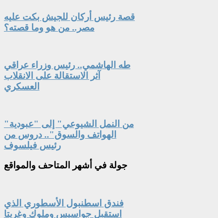
قصة رئيس أركان للجيش بكت عليه
مصر.. من هو وما قصته؟
طه الهاشمي.. رئيس وزراء عراقي
آثر الاستقالة على الانقلاب
العسكري
"من النمل الشيوعي" إلى "عبودية
الهواتف والسوق".. دروس من
رئيس فيلسوف
جولة
في أشهر المتاحف والمواقع
فندق اسطنبول الأسطوري الذي
استقبل جواسيس وملوك وغريتا