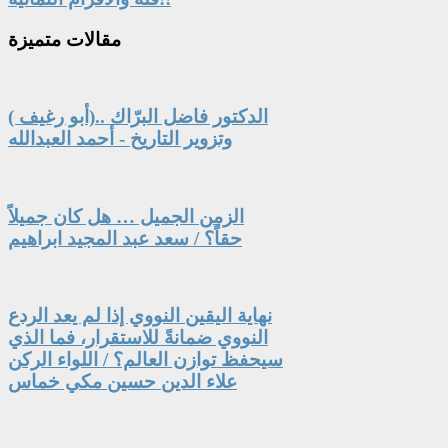
مقالات
متميزة
الدكتور فاضل البرّاك ..(أبو رغيف )
وتزوير التاريخ - أحمد العبدالله
الزمن الجميل … هل كان جميلاً
حقاً؟ / سعد عبد المجيد ابراهيم
نهاية اليقين النووي إذا لم يعد الردع
النووي ضمانةً للاستقرار، فما الذي
سيحفظ توازن العالم؟ / اللواء الركن
علاء الدين حسين مكي خماس