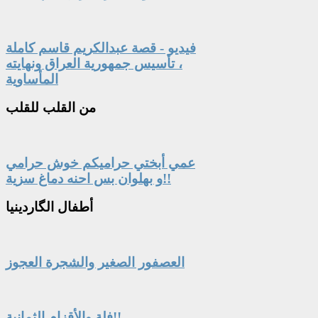
فيديو - قصة عبدالكريم قاسم كاملة
، تأسيس جمهورية العراق ونهايته
المأساوية
من
القلب للقلب
عمي أبختي حراميكم خوش حرامي
و بهلوان بس احنه دماغ سزية!!
أطفال
الگاردينيا
العصفور الصغير والشجرة العجوز
فلة والأقزام الثمانية!!