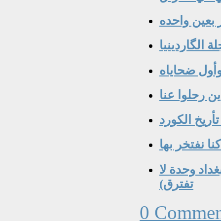
 بعين واحده
 الگاردينيا
 رحلوا عنا‏
تأريخ الكورد
غداد وحدة لا
تفترق)‏
0 Commen