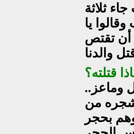
اء ثلاثة
وقالوا يا
 أن تقتص
ا قتلته؟
 وماعز..
شجره من
وهم بحجر
س الحجر