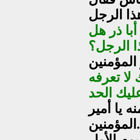
با ذر هل
لا تعرفه
ه يا أمير
المؤمنين.
وم الأول