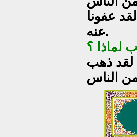
من الناس
لقد عفونا
عنه.
 لماذا ؟
 لقد ذهب