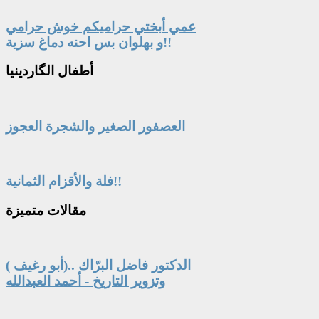
عمي أبختي حراميكم خوش حرامي
و بهلوان بس احنه دماغ سزية!!
أطفال
الگاردينيا
العصفور الصغير والشجرة العجوز
فلة والأقزام الثمانية!!
مقالات
متميزة
الدكتور فاضل البرّاك ..(أبو رغيف )
وتزوير التاريخ - أحمد العبدالله