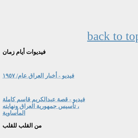
back to to
فيديوات
أيام زمان
فيديو - أخبار العراق عام/ ١٩٥٧
فيديو - قصة عبدالكريم قاسم كاملة
، تأسيس جمهورية العراق ونهايته
المأساوية
من
القلب للقلب