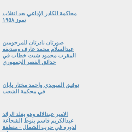
محاكمة الكادر الإذاعي بعد انقلاب
تموز ١٩٥٨
صورتان نادرتان للمرحومين
عبدالسلام محمد عارف وصديقه
المقرب محمود شيت خطاب في
حدائق القصر الجمهوري
توفيق السويدي واحمد مختار بابان
في محكمة الشعب
الامير عبدالاله وهو يقلد الرائد
عبدالكريم قاسم بنوط الشجاعة
لدوره في حرب الشمال - منطقة