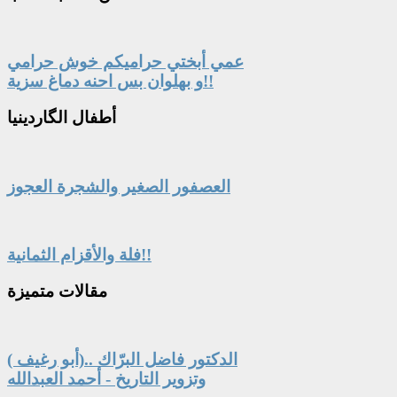
عمي أبختي حراميكم خوش حرامي
و بهلوان بس احنه دماغ سزية!!
أطفال
الگاردينيا
العصفور الصغير والشجرة العجوز
فلة والأقزام الثمانية!!
مقالات
متميزة
الدكتور فاضل البرّاك ..(أبو رغيف )
وتزوير التاريخ - أحمد العبدالله