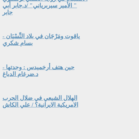
" الأمير سيربرياني" /د.جابر أبي
جابر
ياقوت ومَرْجَان في بلاد النِّسْيَان -
بسام شكري
حين هتف أرخميدس : وجدتها -
د.ضرغام الدباغ
الهلال الشيعي في ضلال الحرب
الامريكية الايرانية؟ / علي الكاش