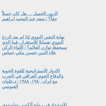
الزمن الجميل … هل كان جميلاً
حقاً؟ / سعد عبد المجيد ابراهيم
نهاية اليقين النووي إذا لم يعد الردع
النووي ضمانةً للاستقرار، فما الذي
سيحفظ توازن العالم؟ / اللواء الركن
علاء الدين حسين مكي خماس
الادوار الاستراتيجية للقوة الجوية
والدفاع الجوي العراقي في الحرب
مع ايران ١٩٨٠- ١٩٨٨ / د.علوان
العبوسي
الاستبداد في رواية ألكسي تولستوي