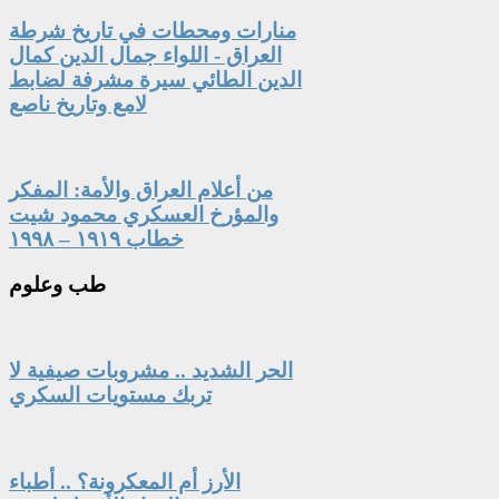
منارات ومحطات في تاريخ شرطة
العراق - اللواء جمال الدين كمال
الدين الطائي سيرة مشرفة لضابط
لامع وتاريخ ناصع
من أعلام العراق والأمة: المفكر
والمؤرخ العسكري محمود شيت
خطاب ١٩١٩ – ١٩٩٨
طب
وعلوم
الحر الشديد .. مشروبات صيفية لا
تربك مستويات السكري
الأرز أم المعكرونة؟ .. أطباء