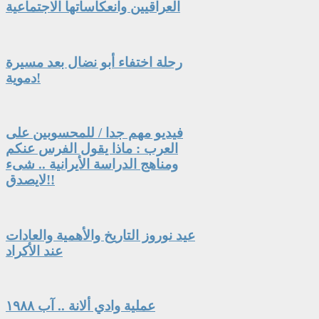
العراقيين وانعكاساتها الاجتماعية
رحلة اختفاء أبو نضال بعد مسيرة
دموية!
فيديو مهم جدا / للمحسوبين على
العرب : ماذا يقول الفرس عنكم
ومناهج الدراسة الأيرانية .. شىء
لايصدق!!
عيد نوروز التاريخ والأهمية والعادات
عند الأكراد
عملية وادي ألانة .. آب ١٩٨٨