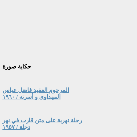
حكاية
صورة
المرحوم العقيد فاضل عباس
المهداوي و أسرته / ١٩٦٠
رحلة نهرية على متن قارب في نهر
دجلة / ١٩٥٧