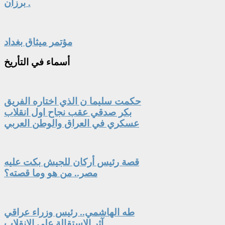
برزان .
مؤتمر ميثاق بغداد
أسماء
في التأريخ
حكمت سليما ن الذي اختاره الفريق
بكر صدقي عقب نجاح اول انقلاب
عسكري في العراق والوطن العربي
قصة رئيس أركان للجيش بكت عليه
مصر.. من هو وما قصته؟
طه الهاشمي.. رئيس وزراء عراقي
آثر الاستقالة على الانقلاب