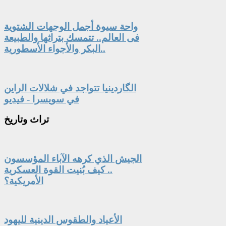
واحة سيوة أجمل الوجهات الشتوية
فى العالم.. تتمسك بتراثها والطبيعة
البكر والأجواء الأسطورية..
الگاردينيا تتواجد في شلالات الراين
في سويسرا - فيديو
تراث
وتاريخ
الجيش الذي كرهه الآباء المؤسسون
.. كيف بُنيت القوة العسكرية
الأمريكية؟
الأعياد والطقوس الدينية لليهود