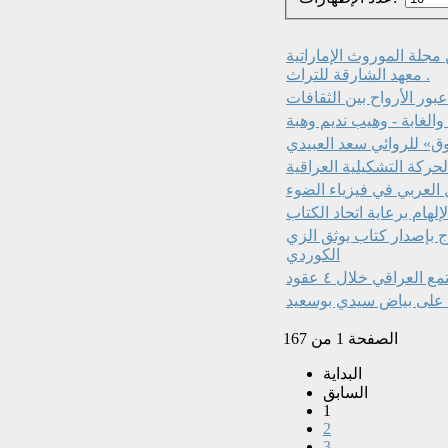
دي والأربعون ( السنة العاشرة ــ ٢٠٢٦م) من مجلة الموروث الإماراتية
. معهد الشارقة للتراث
 والغابة - وهيب نديم وهبة
وق» للروائي سعد العبيدي
لحركة التشكيلية العراقية
 العربي في فيزياء الضوء
إلهام برعاية اتحاد الكتاب
ّج بإصدار كتاب يوثق الزي
الكوردي
عراقي خلال ٤ عقود
 على بياض سيدي بوسعيد
الصفحة 1 من 167
البداية
السابق
1
2
3