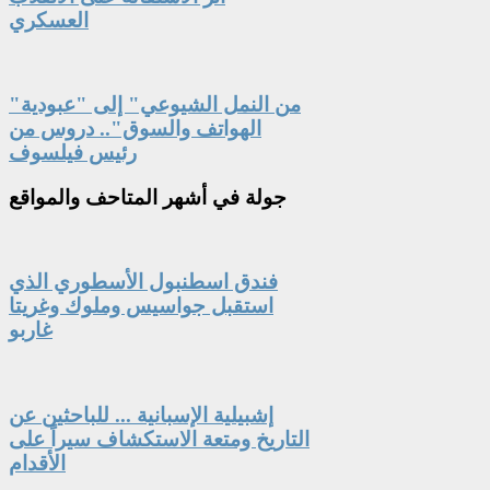
العسكري
"من النمل الشيوعي" إلى "عبودية
الهواتف والسوق".. دروس من
رئيس فيلسوف
جولة
في أشهر المتاحف والمواقع
فندق اسطنبول الأسطوري الذي
استقبل جواسيس وملوك وغريتا
غاربو
إشبيلية الإسبانية ... للباحثين عن
التاريخ ومتعة الاستكشاف سيراً على
الأقدام