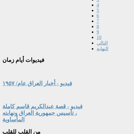
4
5
6
7
8
9
10
التالي
النهاية
فيديوات
أيام زمان
فيديو - أخبار العراق عام/ ١٩٥٧
فيديو - قصة عبدالكريم قاسم كاملة
، تأسيس جمهورية العراق ونهايته
المأساوية
من
القلب للقلب