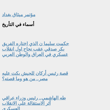
مؤتمر ميثاق بغداد
أسماء
في التأريخ
حكمت سليما ن الذي اختاره الفريق
بكر صدقي عقب نجاح اول انقلاب
عسكري في العراق والوطن العربي
قصة رئيس أركان للجيش بكت عليه
مصر.. من هو وما قصته؟
طه الهاشمي.. رئيس وزراء عراقي
آثر الاستقالة على الانقلاب
العسكري