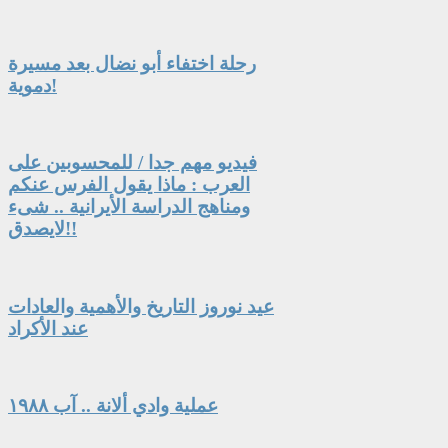
رحلة اختفاء أبو نضال بعد مسيرة
دموية!
فيديو مهم جدا / للمحسوبين على
العرب : ماذا يقول الفرس عنكم
ومناهج الدراسة الأيرانية .. شىء
لايصدق!!
عيد نوروز التاريخ والأهمية والعادات
عند الأكراد
عملية وادي ألانة .. آب ١٩٨٨