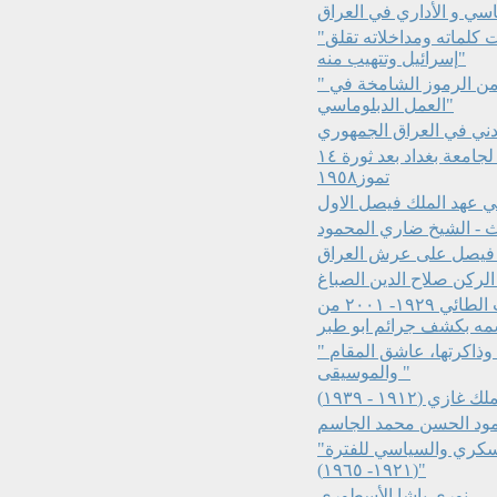
اسي و الأداري في العراق
"الدبلوماسية في العلاقات الدولية، وسام الزهاوي الذي كانت كلماته ومداخلاته تقلق
إسرائيل وتتهيب منه"
" وصف الدبلوماسية في العلاقات الدولية، عصمت كتاني رمز من الرموز الشامخة في
العمل الدبلوماسي"
دني في العراق الجمهوري
الأستاذ الدكتور عبد الجبار عبد الله ١٩١٣-١٩٦٩ أول رئيس لجامعة بغداد بعد ثورة ١٤
تموز١٩٥٨
 عهد الملك فيصل الاول
ث - الشيخ ضاري المحمود
فيصل على عرش العراق
 الركن صلاح الدين الصباغ
ضابط الشرطة الموصللي عقيد الشرطة فيصل محجوب الطائي ١٩٢٩- ٢٠٠١ من
مه بكشف جرائم ابو طبر
" جلال الحنفي العالم الديني والاديب احد اعيان بغداد وذاكرتها، عاشق المقام
والموسيقى "
ك غازي (١٩١٢ - ١٩٣٩)
مود الحسن محمد الجاسم
"حركة الضباط الاحرار، محمد نجيب الربيعي ونشاطه العسكري والسياسي للفترة
(١٩٢١- ١٩٦٥)"
نوري باشا الأسطوري