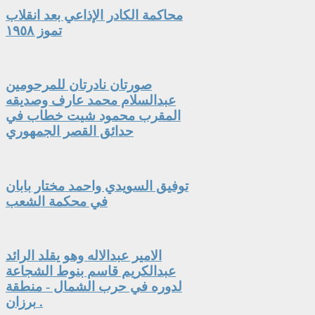
محاكمة الكادر الإذاعي بعد انقلاب
تموز ١٩٥٨
صورتان نادرتان للمرحومين
عبدالسلام محمد عارف وصديقه
المقرب محمود شيت خطاب في
حدائق القصر الجمهوري
توفيق السويدي واحمد مختار بابان
في محكمة الشعب
الامير عبدالاله وهو يقلد الرائد
عبدالكريم قاسم بنوط الشجاعة
لدوره في حرب الشمال - منطقة
برزان .