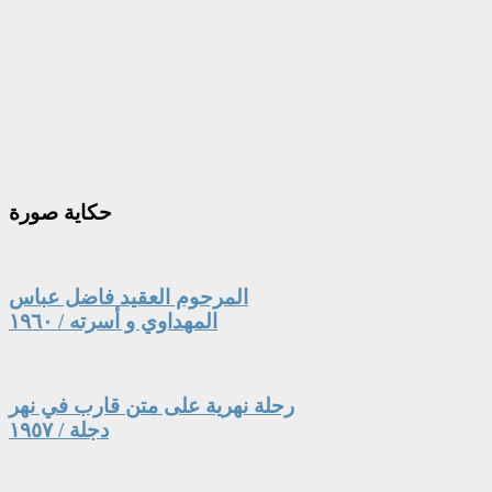
حكاية
صورة
المرحوم العقيد فاضل عباس
المهداوي و أسرته / ١٩٦٠
رحلة نهرية على متن قارب في نهر
دجلة / ١٩٥٧