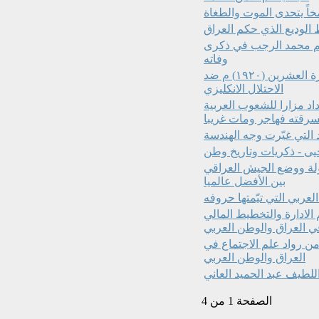
 الوديع الذي حكم العراق
سم محمد الرجب في ذكرى
وفاته
الشيخ (شعلان ابو الجون) ويكنى شعلان الشهد احد قادة ثورة العشرين (١٩٢٠) م ضد
الاحتلال الانكليزي
اد مزارا للشعوب العربية
سرقته فهاجر ومات غريبا
 التي غيّرت وجه الهندسة
يى - ذكريات وتاريخ وطن
ولة ووضع الجيش العراقي
بين الأفضل عالميا
العربي التي تيّمتها حروفه
الادارة والتخطيط المالي
ي العراق والوطن العربي
من رواد علم الاجتماع في
العراق والوطن العربي
اللطيف عبد الحميد العاني
الصفحة 1 من 4