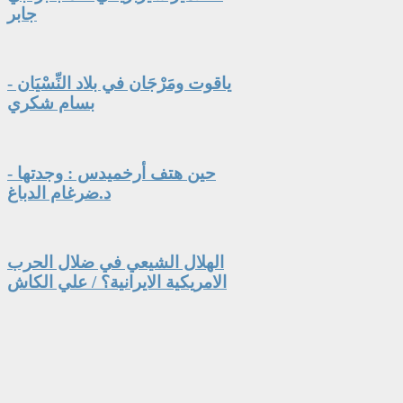
جابر
ياقوت ومَرْجَان في بلاد النِّسْيَان -
بسام شكري
حين هتف أرخميدس : وجدتها -
د.ضرغام الدباغ
الهلال الشيعي في ضلال الحرب
الامريكية الايرانية؟ / علي الكاش