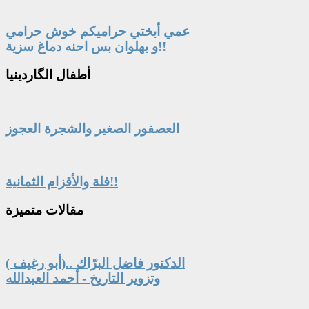
عمي أبختي حراميكم خوش حرامي
و بهلوان بس احنه دماغ سزية!!
أطفال
الگاردينيا
العصفور الصغير والشجرة العجوز
فلة والأقزام الثمانية!!
مقالات
متميزة
الدكتور فاضل البرّاك ..(أبو رغيف )
وتزوير التاريخ - أحمد العبدالله