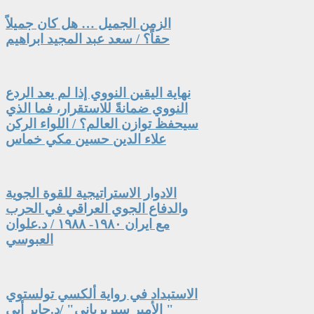
الزمن الجميل … هل كان جميلاً
حقاً؟ / سعد عبد المجيد ابراهيم
نهاية اليقين النووي إذا لم يعد الردع
النووي ضمانةً للاستقرار، فما الذي
سيحفظ توازن العالم؟ / اللواء الركن
علاء الدين حسين مكي خماس
الادوار الاستراتيجية للقوة الجوية
والدفاع الجوي العراقي في الحرب
مع ايران ١٩٨٠- ١٩٨٨ / د.علوان
العبوسي
الاستبداد في رواية ألكسي تولستوي
" الأمير سيربرياني" /د.جابر أبي