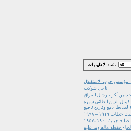
عدد الإظهارات:
ي مؤسس حزب الاستقلال
ناجي شوكت
احد من أكرم رجال العراق
كمال الدين الطائي سيرة
لضابط لامع وتاريخ ناصع
١٩١٩ – ١٩٩٨
ـر/ ١٩٠٠ -١٩٥٧
الحاج حنطة ماله وما عليه