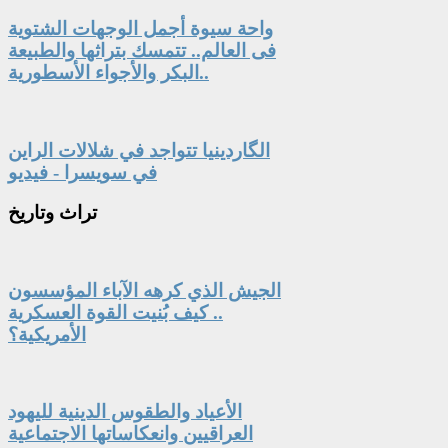
واحة سيوة أجمل الوجهات الشتوية
فى العالم.. تتمسك بتراثها والطبيعة
البكر والأجواء الأسطورية..
الگاردينيا تتواجد في شلالات الراين
في سويسرا - فيديو
تراث
وتاريخ
الجيش الذي كرهه الآباء المؤسسون
.. كيف بُنيت القوة العسكرية
الأمريكية؟
الأعياد والطقوس الدينية لليهود
العراقيين وانعكاساتها الاجتماعية