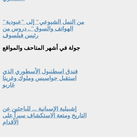
"من النمل الشيوعي" إلى "عبودية
الهواتف والسوق".. دروس من
رئيس فيلسوف
جولة
في أشهر المتاحف والمواقع
فندق اسطنبول الأسطوري الذي
استقبل جواسيس وملوك وغريتا
غاربو
إشبيلية الإسبانية ... للباحثين عن
التاريخ ومتعة الاستكشاف سيراً على
الأقدام