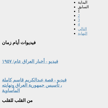
البداية
السابق
1
2
3
4
التالي
النهاية
فيديوات
أيام زمان
فيديو - أخبار العراق عام/ ١٩٥٧
فيديو - قصة عبدالكريم قاسم كاملة
، تأسيس جمهورية العراق ونهايته
المأساوية
من
القلب للقلب