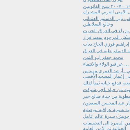
من سيرعلماء العراق: الدكتور أكرم نشأت إبراهيم ١٩١٨ – ٢٠٠٧ شيخ القانونيين
ل الامنى العربي المشترك
والي العثماني على العراق ١٨٦٩-١٨٧٢ الملقب بأبي الدستور العثماني
وخالع السلاطين
 وزراء في العراق الحديث
لملكي المرحوم سعيد قزاز
إبراهيم فوزي الحاج ذياب
 الديمقراطية في العراق
محمد جعفر ابـو التمن
كي.. أرشد العمري مهندس
 إعمار المسجد الأقصى
 فدفع حياته ثمناً لذلك
ية من حياة ناجي شوكت
وية من حياة صالح جبر
حار عبد المحسن السعدون
ية نسوية عراقية موصلية
ا حويش/ سيرة عالم عامل
من البصرة الى التحقيقات
الجنائية ثم الأمن العامة