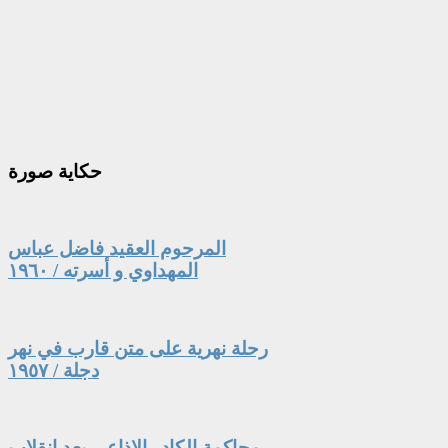
حكاية
صورة
المرحوم العقيد فاضل عباس
المهداوي و أسرته / ١٩٦٠
رحلة نهرية على متن قارب في نهر
دجلة / ١٩٥٧
محاكمة الكادر الإذاعي بعد انقلاب