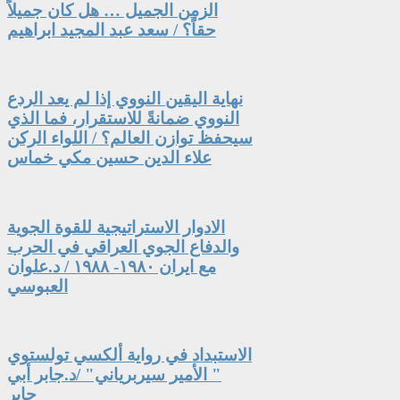
الزمن الجميل … هل كان جميلاً
حقاً؟ / سعد عبد المجيد ابراهيم
نهاية اليقين النووي إذا لم يعد الردع
النووي ضمانةً للاستقرار، فما الذي
سيحفظ توازن العالم؟ / اللواء الركن
علاء الدين حسين مكي خماس
الادوار الاستراتيجية للقوة الجوية
والدفاع الجوي العراقي في الحرب
مع ايران ١٩٨٠- ١٩٨٨ / د.علوان
العبوسي
الاستبداد في رواية ألكسي تولستوي
" الأمير سيربرياني" /د.جابر أبي
جابر