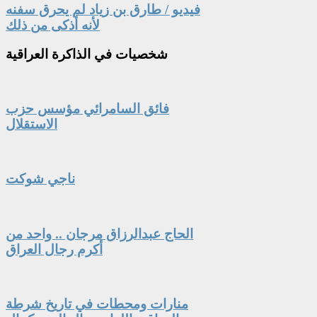
فيديو / طارق بن زياد لم يحرق سفنه
لأنه أذكى من ذلك
شخصيات
في الذاكرة العراقية
فائق السامرائي مؤسس حزب
الاستقلال
ناجي شوكت
الحاج عبدالرزاق مرجان .. واحد من
أكرم رجال العراق
منارات ومحطات في تاريخ شرطة