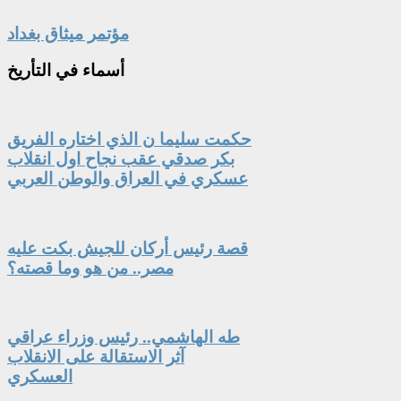
مؤتمر ميثاق بغداد
أسماء
في التأريخ
حكمت سليما ن الذي اختاره الفريق
بكر صدقي عقب نجاح اول انقلاب
عسكري في العراق والوطن العربي
قصة رئيس أركان للجيش بكت عليه
مصر.. من هو وما قصته؟
طه الهاشمي.. رئيس وزراء عراقي
آثر الاستقالة على الانقلاب
العسكري