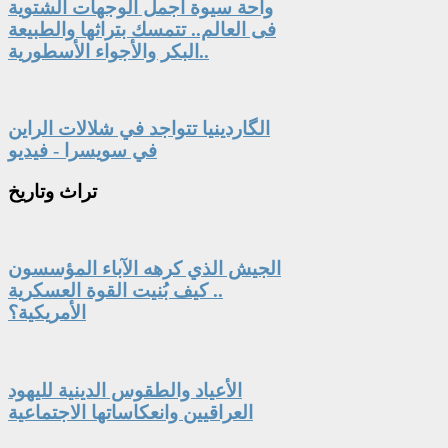
واحة سيوة أجمل الوجهات الشتوية
فى العالم.. تتمسك بتراثها والطبيعة
البكر والأجواء الأسطورية..
الگاردينيا تتواجد في شلالات الراين
في سويسرا - فيديو
تراث
وتاريخ
الجيش الذي كرهه الآباء المؤسسون
.. كيف بُنيت القوة العسكرية
الأمريكية؟
الأعياد والطقوس الدينية لليهود
العراقيين وانعكاساتها الاجتماعية