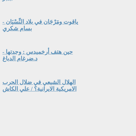
ياقوت ومَرْجَان في بلاد النِّسْيَان -
بسام شكري
حين هتف أرخميدس : وجدتها -
د.ضرغام الدباغ
الهلال الشيعي في ضلال الحرب
الامريكية الايرانية؟ / علي الكاش