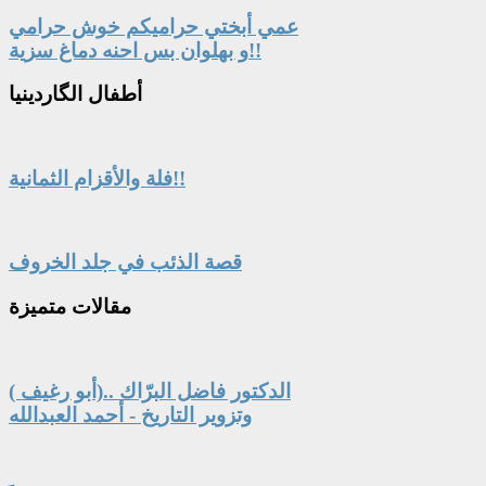
عمي أبختي حراميكم خوش حرامي
و بهلوان بس احنه دماغ سزية!!
أطفال
الگاردينيا
فلة والأقزام الثمانية!!
قصة الذئب في جلد الخروف
مقالات
متميزة
الدكتور فاضل البرّاك ..(أبو رغيف )
وتزوير التاريخ - أحمد العبدالله