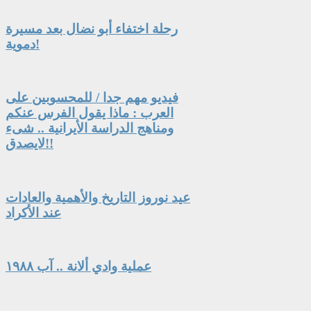
رحلة اختفاء أبو نضال بعد مسيرة
دموية!
فيديو مهم جدا / للمحسوبين على
العرب : ماذا يقول الفرس عنكم
ومناهج الدراسة الأيرانية .. شىء
لايصدق!!
عيد نوروز التاريخ والأهمية والعادات
عند الأكراد
عملية وادي ألانة .. آب ١٩٨٨