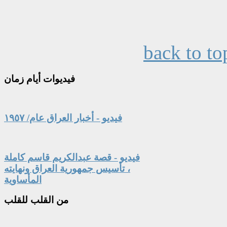
back to to
فيديوات
أيام زمان
فيديو - أخبار العراق عام/ ١٩٥٧
فيديو - قصة عبدالكريم قاسم كاملة
، تأسيس جمهورية العراق ونهايته
المأساوية
من
القلب للقلب