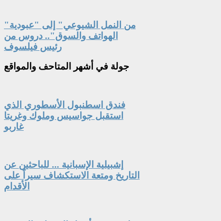
"من النمل الشيوعي" إلى "عبودية
الهواتف والسوق".. دروس من
رئيس فيلسوف
جولة
في أشهر المتاحف والمواقع
فندق اسطنبول الأسطوري الذي
استقبل جواسيس وملوك وغريتا
غاربو
إشبيلية الإسبانية ... للباحثين عن
التاريخ ومتعة الاستكشاف سيراً على
الأقدام