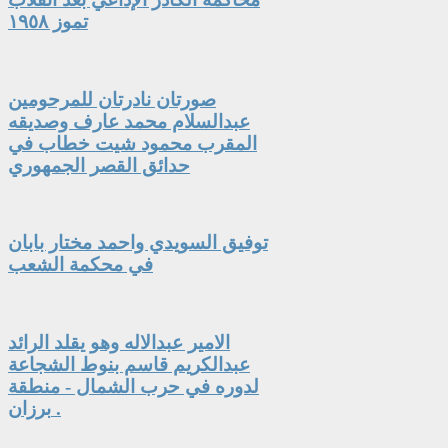
تموز ١٩٥٨
صورتان نادرتان للمرحومين
عبدالسلام محمد عارف وصديقه
المقرب محمود شيت خطاب في
حدائق القصر الجمهوري
توفيق السويدي واحمد مختار بابان
في محكمة الشعب
الامير عبدالاله وهو يقلد الرائد
عبدالكريم قاسم بنوط الشجاعة
لدوره في حرب الشمال - منطقة
برزان .