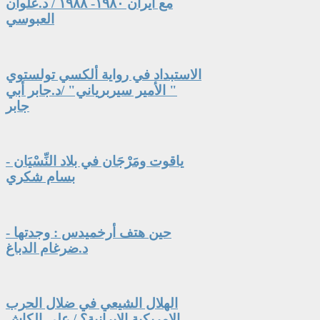
مع ايران ١٩٨٠- ١٩٨٨ / د.علوان
العبوسي
الاستبداد في رواية ألكسي تولستوي
" الأمير سيربرياني" /د.جابر أبي
جابر
ياقوت ومَرْجَان في بلاد النِّسْيَان -
بسام شكري
حين هتف أرخميدس : وجدتها -
د.ضرغام الدباغ
الهلال الشيعي في ضلال الحرب
الامريكية الايرانية؟ / علي الكاش