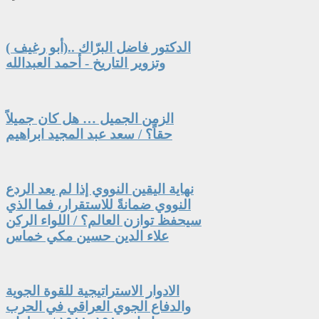
الدكتور فاضل البرّاك ..(أبو رغيف )
وتزوير التاريخ - أحمد العبدالله
الزمن الجميل … هل كان جميلاً
حقاً؟ / سعد عبد المجيد ابراهيم
نهاية اليقين النووي إذا لم يعد الردع
النووي ضمانةً للاستقرار، فما الذي
سيحفظ توازن العالم؟ / اللواء الركن
علاء الدين حسين مكي خماس
الادوار الاستراتيجية للقوة الجوية
والدفاع الجوي العراقي في الحرب