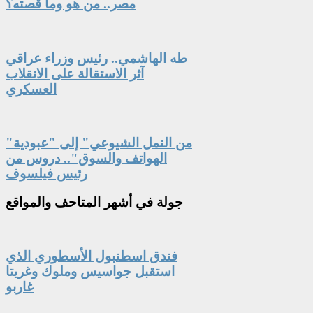
مصر.. من هو وما قصته؟
طه الهاشمي.. رئيس وزراء عراقي
آثر الاستقالة على الانقلاب
العسكري
"من النمل الشيوعي" إلى "عبودية
الهواتف والسوق".. دروس من
رئيس فيلسوف
جولة
في أشهر المتاحف والمواقع
فندق اسطنبول الأسطوري الذي
استقبل جواسيس وملوك وغريتا
غاربو