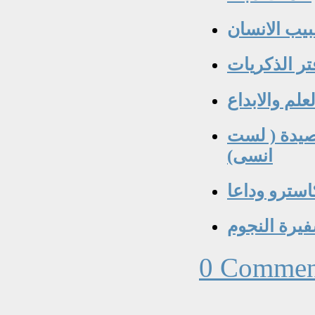
بيب الانسان
علم والابداع
صيدة ( لست
انسى)
استرو وداعا
يرة النجوم
0 Commen