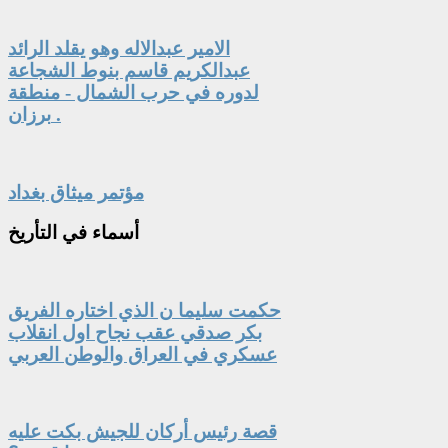
الامير عبدالاله وهو يقلد الرائد
عبدالكريم قاسم بنوط الشجاعة
لدوره في حرب الشمال - منطقة
برزان .
مؤتمر ميثاق بغداد
أسماء
في التأريخ
حكمت سليما ن الذي اختاره الفريق
بكر صدقي عقب نجاح اول انقلاب
عسكري في العراق والوطن العربي
قصة رئيس أركان للجيش بكت عليه