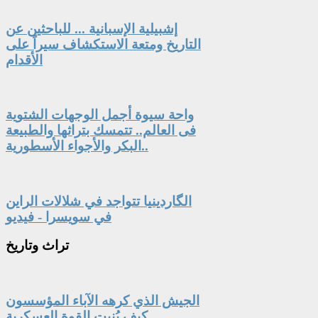
إشبيلية الإسبانية ... للباحثين عن
التاريخ ومتعة الاستكشاف سيراً على
الأقدام
واحة سيوة أجمل الوجهات الشتوية
فى العالم.. تتمسك بتراثها والطبيعة
البكر والأجواء الأسطورية..
الگاردينيا تتواجد في شلالات الراين
في سويسرا - فيديو
تراث
وتاريخ
الجيش الذي كرهه الآباء المؤسسون
.. كيف بُنيت القوة العسكرية