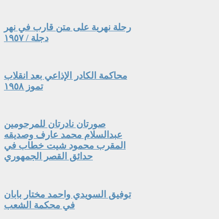
رحلة نهرية على متن قارب في نهر
دجلة / ١٩٥٧
محاكمة الكادر الإذاعي بعد انقلاب
تموز ١٩٥٨
صورتان نادرتان للمرحومين
عبدالسلام محمد عارف وصديقه
المقرب محمود شيت خطاب في
حدائق القصر الجمهوري
توفيق السويدي واحمد مختار بابان
في محكمة الشعب