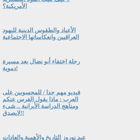
الأمريكية؟
الأعياد والطقوس الدينية لليهود
العراقيين وانعكاساتها الاجتماعية
رحلة اختفاء أبو نضال بعد مسيرة
دموية!
فيديو مهم جدا / للمحسوبين على
العرب : ماذا يقول الفرس عنكم
ومناهج الدراسة الأيرانية .. شىء
لايصدق!!
عيد نوروز التاريخ والأهمية والعادات