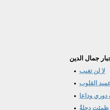
بار
جمال الدين
لا لن تغيب
عميد القلوب
دوري وداعا
ظمئت دجلةُ