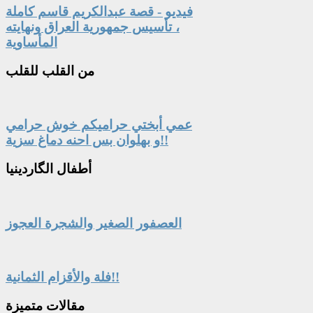
فيديو - قصة عبدالكريم قاسم كاملة
، تأسيس جمهورية العراق ونهايته
المأساوية
من
القلب للقلب
عمي أبختي حراميكم خوش حرامي
و بهلوان بس احنه دماغ سزية!!
أطفال
الگاردينيا
العصفور الصغير والشجرة العجوز
فلة والأقزام الثمانية!!
مقالات
متميزة