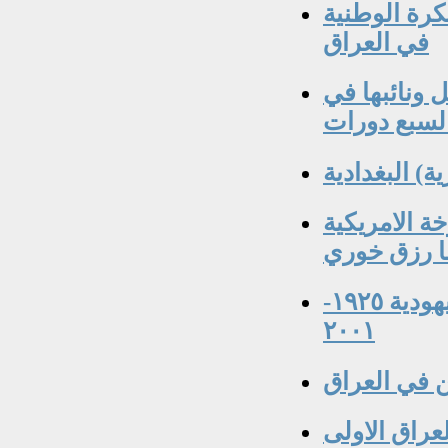
١ ) وصناعة الفكرة الوطنية
في العراق
ات الموصل ونائبها في
 لسبع دورات
) البغدادية
ة الامريكية
نا رزق خوري
مليحة اسحيق القاصة والكاتبة العراقية اليهودية ١٩٢٥-
٢٠٠١
ن في العراق