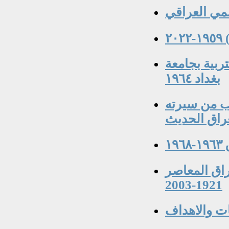
٢
 كلية التربية بجامعة
بغداد ١٩٦٤
عسكري ١٨٩٢-١٩٤٧ جوانب من سيرته
عراق الحديث
١
راق المعاصر
1921-2003
ات والاهداف