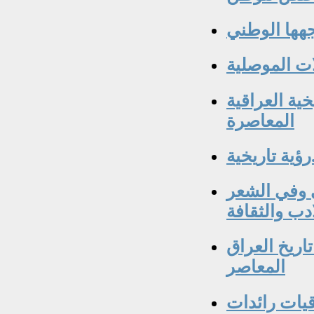
جهها الوطني
ات الموصلية
ية العراقية
المعاصرة
رؤية تاريخية
 وفي الشعر
ادب والثقافة
اريخ العراق
المعاصر
يات رائدات