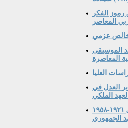
عدون حمادي ١٩٣٠-٢٠٠٧ من رموز الفكر
بي المعاصر
ذ خالص عزمي
د الموسيقى
ية المعاصرة
ير العدل في
لعهد الملكي
خبراء إستقدمهم العراق خلال العهد الملكي ١٩٢١-١٩٥٨
هد الجمهوري