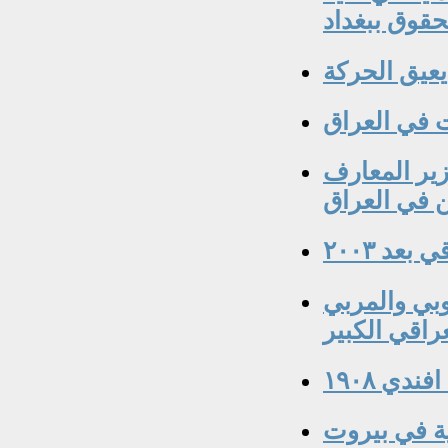
حقوق ببغداد
يعيق الحركة
بد الحسين الجلبي ١٨٨٠-١٩٣٩ وزير المعارف
 في العراق
عد ٢٠٠٣
اسي العروبي والمربي
راقي الكبير
دي ١٩٠٨