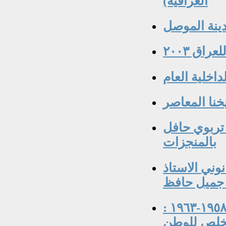
العراقية)
دينة الموصل
اق ٢٠٠٣
اخلية العام
خنا المعاصر
 تربوي حافل
بالمنجزات
وني الاستاذ
جميل حافظ
جلال الاوقاتي قائد القوة الجوية العراقية ١٩٥٨-١٩٦٣ :
خلص للوطن