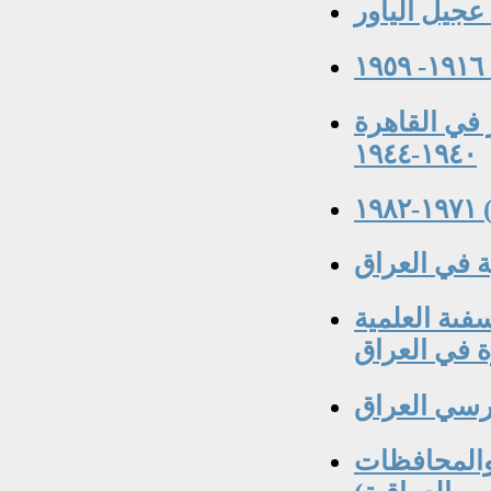
عجيل الياور
 في القاهرة
١٩٤٠-١٩٤٤
١
ة في العراق
١-١٩٨٦ رائد الفلسفىة العلمية
 في العراق
 والمحافظات