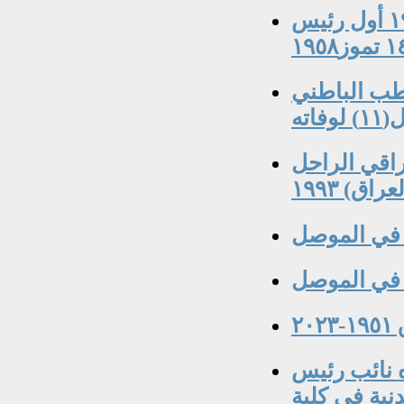
الأستاذ الدكتور عبد الجبار عبد الله ١٩١٣-١٩٦٩ أول رئيس
لطب الباطني
اته
لصحفي العراقي الراحل
ق) ١٩٩٣
 في الموصل
 في الموصل
٢
ه نائب رئيس
نية في كلية