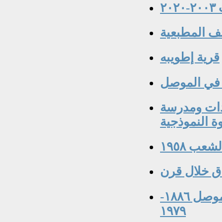
٢
ف المطبعية
قرية إطويبه
في الموصل
دات ومدرسة
وة النموذجية
ب ١٩٥٨
اق خلال قرن
الشيخ رشيد الخطيب من رموز التنوير في الموصل ١٨٨٦-
١٩٧٩