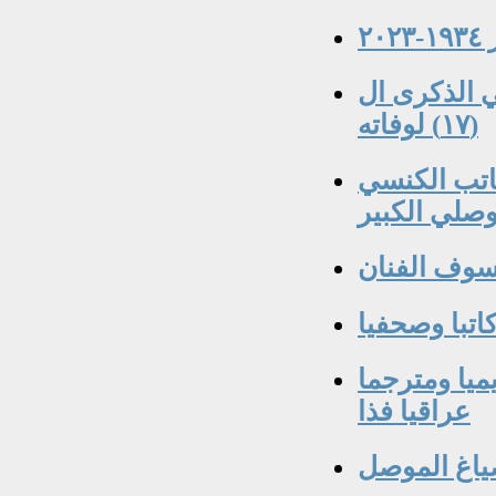
٢
 الذكرى ال
(١٧) لوفاته
 نعمة الله دنو ١٨٨٤-١٩٥١ الكاتب الكنسي
وصلي الكبير
لسوف الفنان
اتبا وصحفيا
ميا ومترجما
عراقيا فذا
اغ الموصل