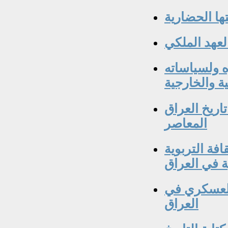
ا الحضارية
لعهد الملكي
ه ولسياساته
ية والخارجية
تاريخ العراق
المعاصر
افة التربوية
ة في العراق
 العسكري في
العراق