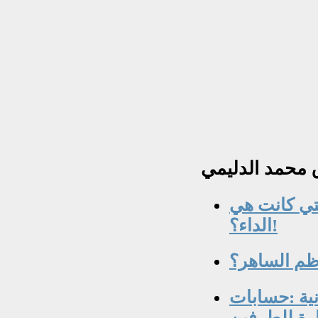
ق
محمد الدليمي
لتي كانت هي
الداء؟!
اظم الساهر؟
انية :حسابات
رة للطرفين