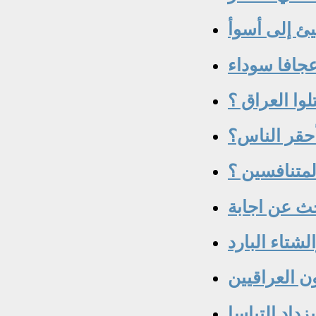
ئ إلى أسوأ
جافا سوداء
لوا العراق ؟
حقر الناس؟
لمتنافسين ؟
حث عن اجابة
لشتاء البارد
ن العراقيين
داد التباسا