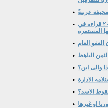
يفة عربيةً
العراق بعد تدحرج كرة الثلج في نيسان ٢٠٠٣ قراءة في
ها المستمرة
العفو العام
لثمن الباهظ
ذا والى اين؟
امه الادارة
قوط الاسد؟
يا او غيرها