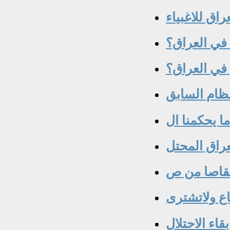
راق للاغبياء
في العراق؟
في العراق؟
ظام السابق
راق المحتل
تقاصا من ص
باع ولاتشترى
اء الاحتلال