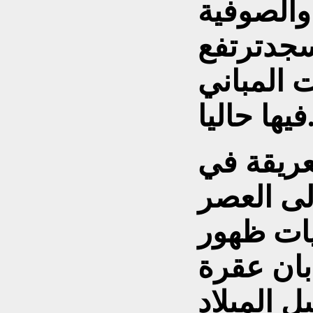
والصوفية
سجدترتفع
 المباني
ا حاليا.
عريقة في
إلى العصر
ات ظهور
بان عقرة
الي سنة (700) قبل الميلاد