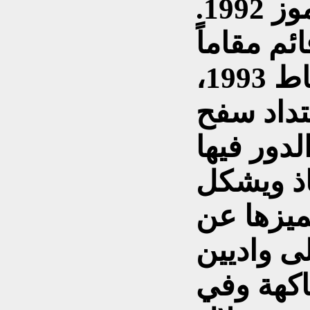
محافظة دهوك في 15 تموز 1992.
ئم مقاماً
للقضاء باشر في 14 شباط 1993،
تداد سفح
دور فيها
ذ ويشكل
تميزها عن
ى واديين
اكهة وفي