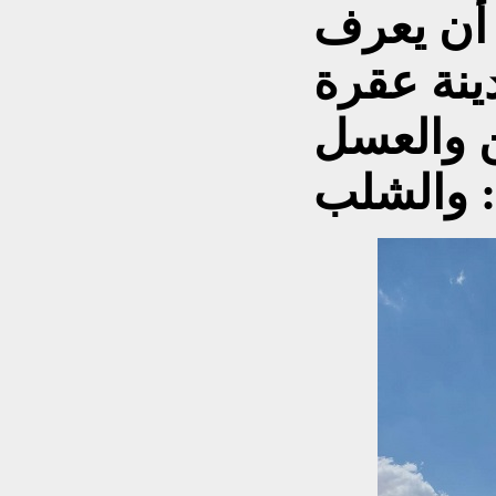
 أن يعرف
ينة عقرة
ن والعسل
والشلب :