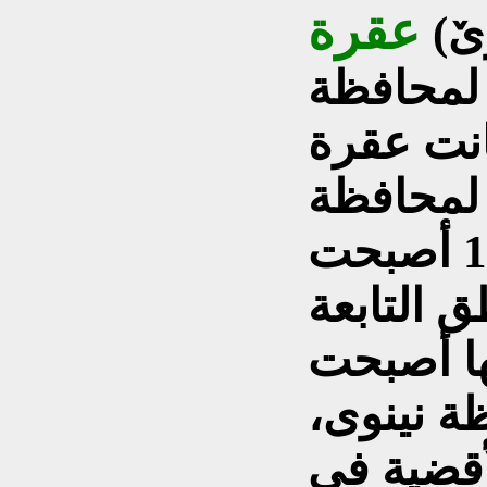
عقرة
(بالكردية ئاكرێ، Akrê)أحد
ة لمحافظة
انت عقرة
إدارياً لمحافظة
نينوى ولكن بعد عام 1991 أصبحت
 التابعة
ها أصبحت
ة نينوى،
أقضية في