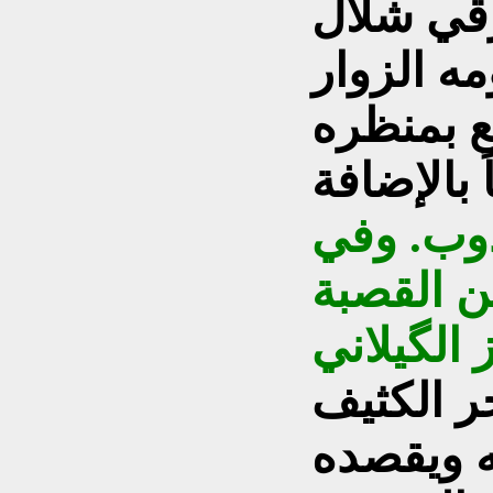
رقي شلال
مه الزوار
ع بمنظره
 بالإضافة
وب. وفي
ن القصبة
 الگيلاني
ر الكثيف
 ويقصده