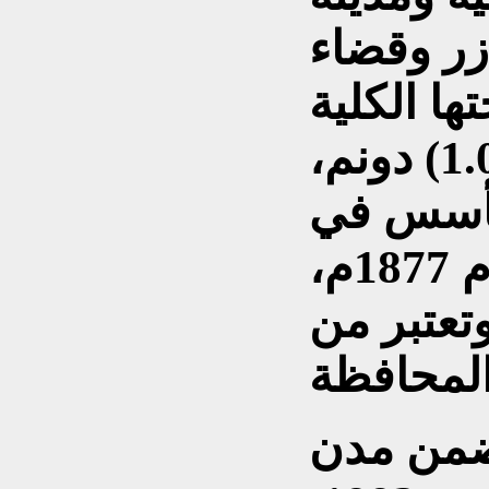
زر وقضاء
ها الكلية
(6418) كم2 أي (1.047.622) دونم،
تأسس في
عهد الدولة العثمانية عام 1877م،
تعتبر من
ضمن مدن