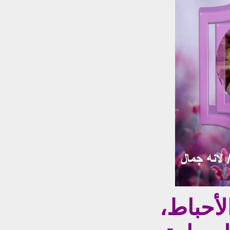
أحباط،