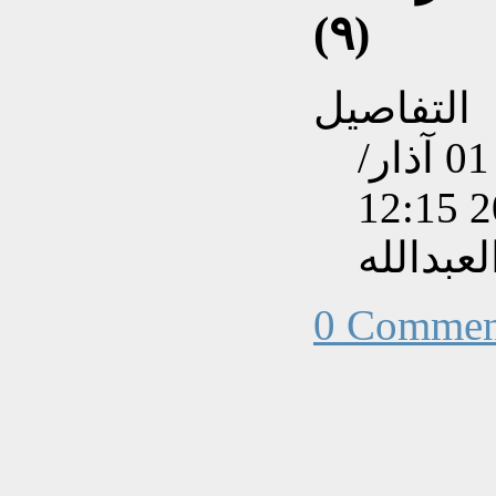
(٩)
التفاصيل
تم إنشاءه بتاريخ الأحد, 01 آذار/
عبدالله
0 Commen