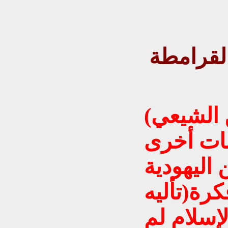
القرامطة
(الدين الشيعي)؛هو خليط من عقائد
ات أخرى
اليهودية
كرة(تأليه
لإسلام لم