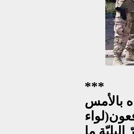
***
ه بالأمس
عون(لواء
البليّة ما