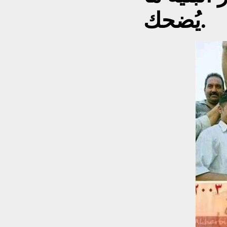
يُضحك.