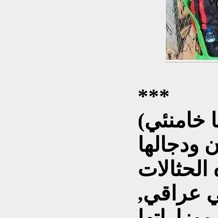
***
(لبيك يا خامنئي)!!.. يفتخر أحفاد
ن ودجالها
الحثالات
 عراقي,
وزاراتها