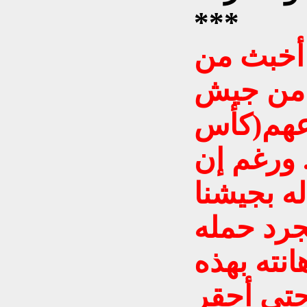
***
أخبث من
م من جيش
ّعهم(كأس
. ورغم إن
ه بجيشنا
جرد حمله
نته بهذه
حتى أحقر