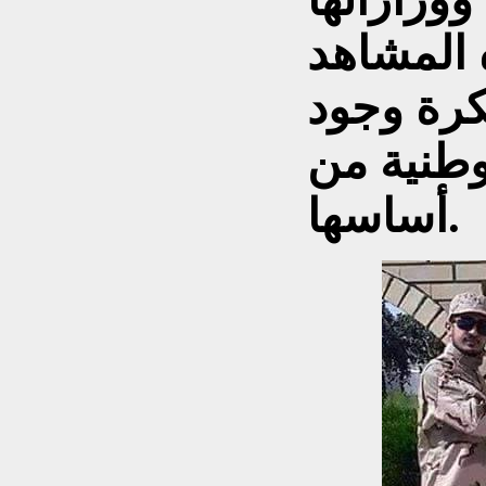
 المشاهد
كرة وجود
طنية من
أساسها.