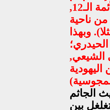
يتغير الحال كثيرًا, فكان الأئمة الـ12,
من ناحية
لا). وبهذا
الحيدري؛
 الشيعي,
ليهودية
يث الجاثم
غلغل بين