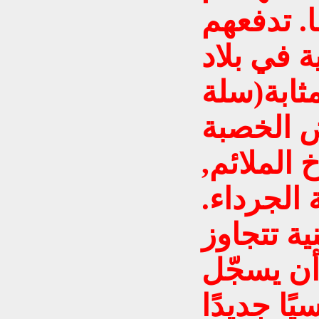
ا. تدفعهم
 في بلاد
ثابة(سلة
ض الخصبة
خ الملائم,
الجرداء.
ية تتجاوز
أن يسجّل
يًا جديدًا