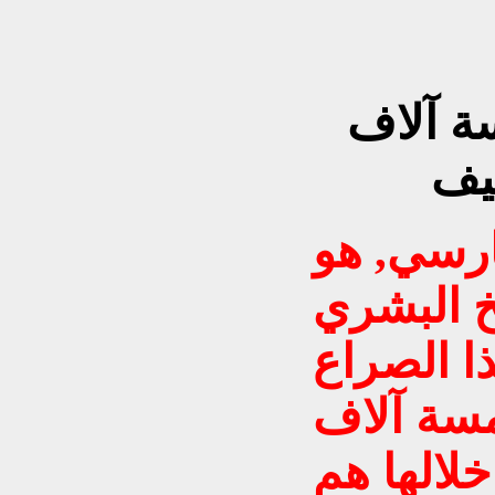
ة آلاف
يف
ارسي, هو
خ البشري
ذا الصراع
خمسة آلاف
لالها هم