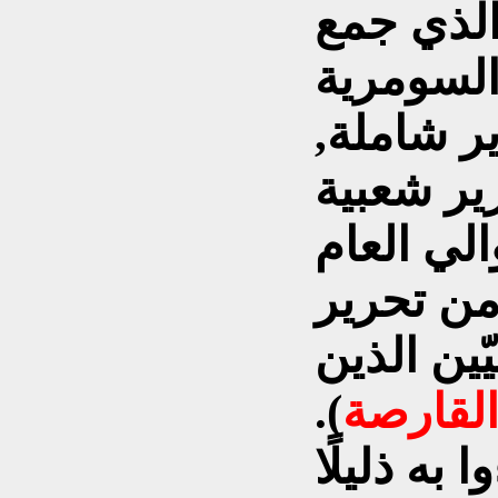
والذي جمع
السومرية
 شاملة,
ير شعبية
الي العام
ن من تحرير
ين الذين
القارصة
).
به ذليلًا