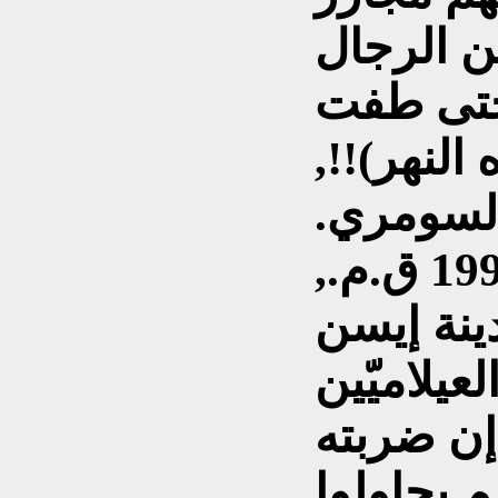
ن الرجال
(حتى طفت
النهر)!!,
السومري.
وحوالي سنة 1990 ق.م.,
ينة إيسن
عيلاميّين
إن ضربته
 يحاولوا