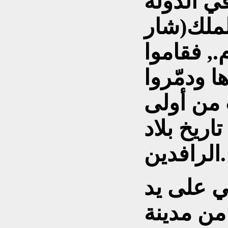
ي الدولة
الملك(شار
سنة 2230 ق.م., فقاموا
ا ودمّروا
 من أولى
اريخ بلاد
الرافدين.
تي على يد
ن مدينة