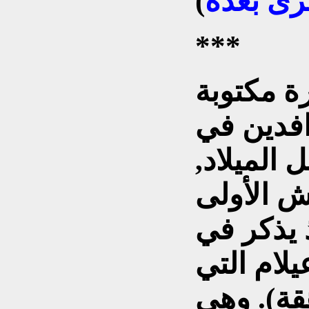
َى بَعْدَهُ
***
ة مكتوبة
رافدين في
 الميلاد,
ش الأولى
ذ يذكر في
لام التي
هقة). وهي