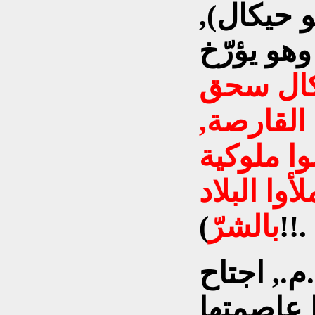
 حيكال),
هو يؤرّخ
كال سحق
 القارصة,
وا ملوكية
وا البلاد
)!!.
بالشرّ
ام 2006 ق.م., اجتاح
ا عاصمتها