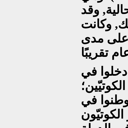
لية, وقد
ى حكمها(126)ملك, وكانت
على مدى
 دخلوا في
لكوتيّين؛
وطنوا في
الكوتيّون