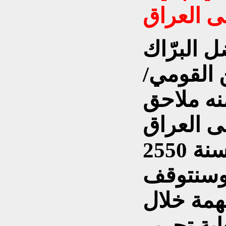
 البرّاك
ن القومي/
نه ملاحق
ى العراق
عبر التاريخ, ابتداءًا من سنة 2550
اية العام 1980م. وسنتوقف
همة خلال
اية تحرير