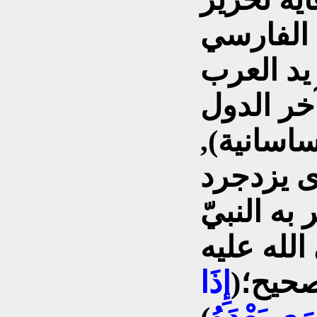
 الفارسي
يد العرب
خر الدول
ساسانية),
ى يزدجرد
 به النبيّ
لله عليه
صحيح؛(
إِذَا