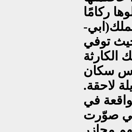
ها ركامًا
ملك(ابي-
حيث توفي
ك الكارثة
وس سكان
لة لاحقة.
واقعة في
تي صوّرت
بهم مجازر