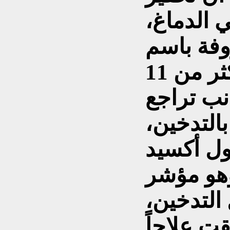
 الدماغ،
باسم DLPFC، أدى
لخفض معدل التدخين بأكثر من 11
انب تراجع
التدخين،
ل أكسيد
هو مؤشر
التدخين،
قت علاجاً