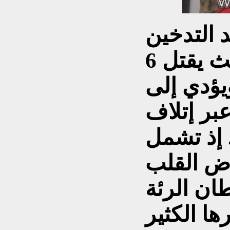
د التدخين
سبباً رئيسياً للوفاة، حيث يقتل 6
يؤدي إلى
بر إتلاف
 إذ تشمل
اض القلب
ان الرئة