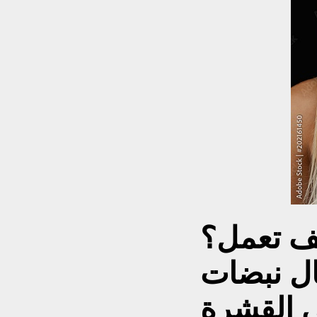
ف تعمل؟
ال نبضات
ى القشرة