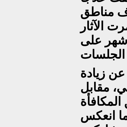
اف مناطق
رت الآثار
ة شهر على
ن زيادة
ي، مقابل
لمكافأة
ما انعكس