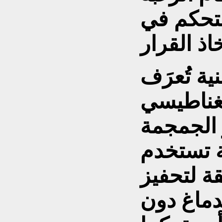
لتحكم في
ية تُعرَف
مغناطيسي
جمة" (rTMS)،
ة تستخدم
ة لتحفيز
ماغ دون