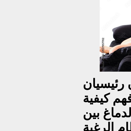
 رئيسيان
هم كيفية
لدماغ بين
م الرغبة