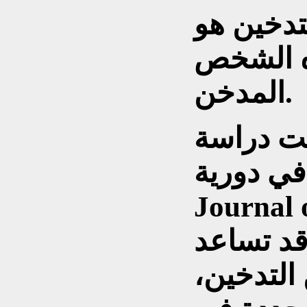
لتدخين هو
ه الشخص
المدخن.
ت دراسة
في دورية
Journal 
قد تساعد
التدخين،