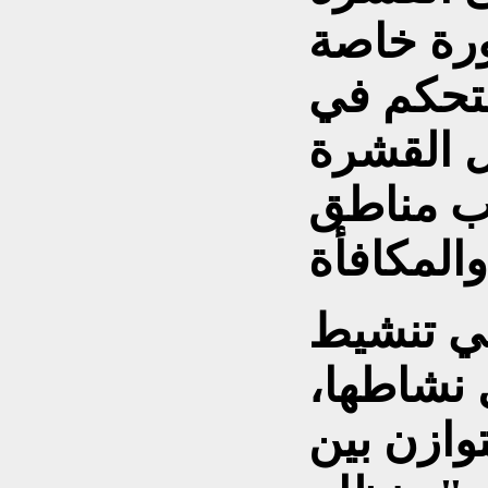
ورة خاصة
تحكم في
ل القشرة
انب مناطق
في تنشيط
ل نشاطها،
وازن بين