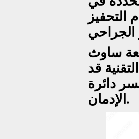
محددة في
م التحفيز
عة ساوث
لتقنية قد
كسر دائرة
الإدمان.