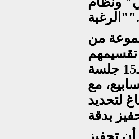
ي" ونظام
الرغبة".
موعة من
 تقسيمهم
إلى مجموعات خضعت لـ15 جلسة
ية على مدار 3 أسابيع، مع
غ لتحديد
 أن تحفيز