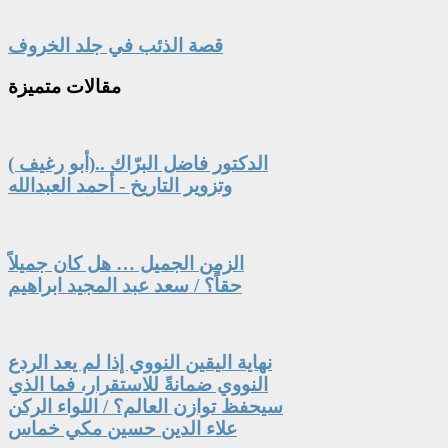
قصة الذئب في جلد الخروف
مقالات
متميزة
الدكتور فاضل البرّاك ..(أبو رغيف )
وتزوير التاريخ - أحمد العبدالله
الزمن الجميل … هل كان جميلاً
حقاً؟ / سعد عبد المجيد ابراهيم
نهاية اليقين النووي إذا لم يعد الردع
النووي ضمانةً للاستقرار، فما الذي
سيحفظ توازن العالم؟ / اللواء الركن
علاء الدين حسين مكي خماس