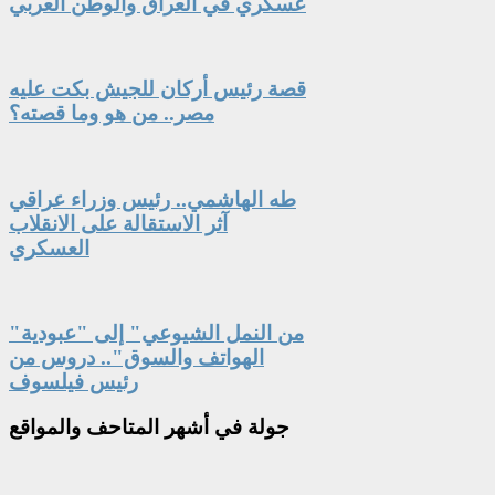
عسكري في العراق والوطن العربي
قصة رئيس أركان للجيش بكت عليه
مصر.. من هو وما قصته؟
طه الهاشمي.. رئيس وزراء عراقي
آثر الاستقالة على الانقلاب
العسكري
"من النمل الشيوعي" إلى "عبودية
الهواتف والسوق".. دروس من
رئيس فيلسوف
جولة
في أشهر المتاحف والمواقع