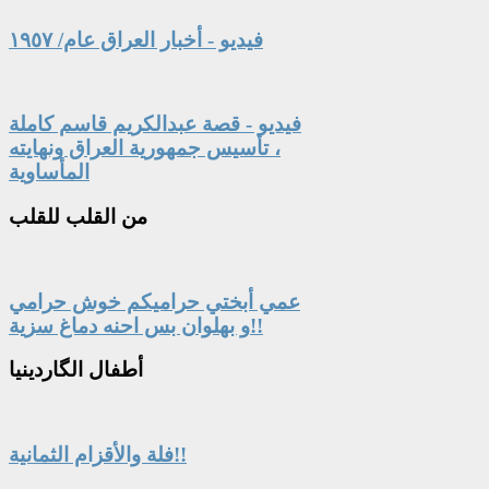
فيديو - أخبار العراق عام/ ١٩٥٧
فيديو - قصة عبدالكريم قاسم كاملة
، تأسيس جمهورية العراق ونهايته
المأساوية
من
القلب للقلب
عمي أبختي حراميكم خوش حرامي
و بهلوان بس احنه دماغ سزية!!
أطفال
الگاردينيا
فلة والأقزام الثمانية!!