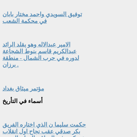
توفيق السويدي واحمد مختار بابان
في محكمة الشعب
الامير عبدالاله وهو يقلد الرائد
عبدالكريم قاسم بنوط الشجاعة
لدوره في حرب الشمال - منطقة
برزان .
مؤتمر ميثاق بغداد
أسماء
في التأريخ
حكمت سليما ن الذي اختاره الفريق
بكر صدقي عقب نجاح اول انقلاب