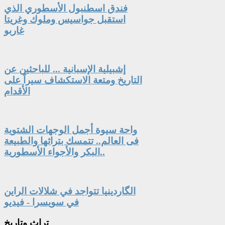
فندق اسطنبول الأسطوري الذي
استقبل جواسيس وملوك وغريتا
غاربو
إشبيلية الإسبانية ... للباحثين عن
التاريخ ومتعة الاستكشاف سيراً على
الأقدام
واحة سيوة أجمل الوجهات الشتوية
فى العالم.. تتمسك بتراثها والطبيعة
البكر والأجواء الأسطورية..
الگاردينيا تتواجد في شلالات الراين
في سويسرا - فيديو
تراث
وتاريخ