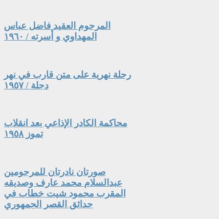
المرحوم العقيد فاضل عباس
المهداوي و أسرته / ١٩٦٠
رحلة نهرية على متن قارب في نهر
دجلة / ١٩٥٧
محاكمة الكادر الإذاعي بعد انقلاب
تموز ١٩٥٨
صورتان نادرتان للمرحومين
عبدالسلام محمد عارف وصديقه
المقرب محمود شيت خطاب في
حدائق القصر الجمهوري