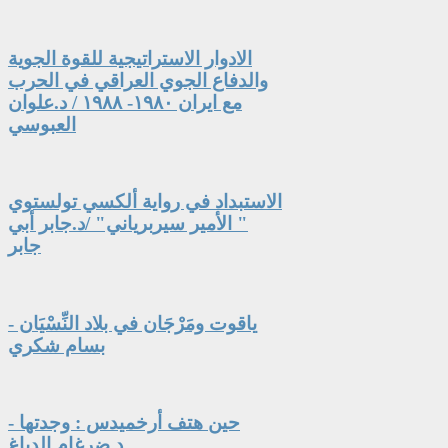
الادوار الاستراتيجية للقوة الجوية
والدفاع الجوي العراقي في الحرب
مع ايران ١٩٨٠- ١٩٨٨ / د.علوان
العبوسي
الاستبداد في رواية ألكسي تولستوي
" الأمير سيربرياني" /د.جابر أبي
جابر
ياقوت ومَرْجَان في بلاد النِّسْيَان -
بسام شكري
حين هتف أرخميدس : وجدتها -
د.ضرغام الدباغ