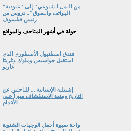
"من النمل الشيوعي" إلى "عبودية
الهواتف والسوق".. دروس من
رئيس فيلسوف
جولة
في أشهر المتاحف والمواقع
فندق اسطنبول الأسطوري الذي
استقبل جواسيس وملوك وغريتا
غاربو
إشبيلية الإسبانية ... للباحثين عن
التاريخ ومتعة الاستكشاف سيراً على
الأقدام
واحة سيوة أجمل الوجهات الشتوية