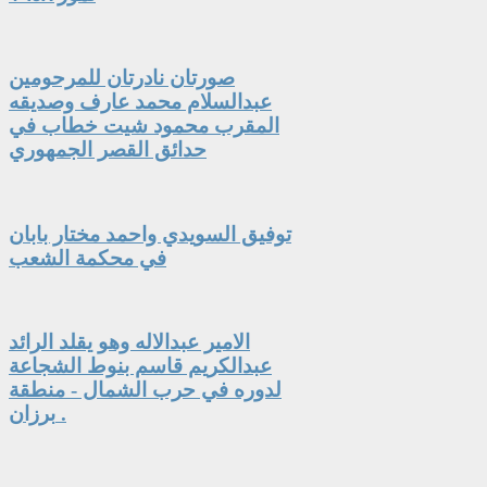
صورتان نادرتان للمرحومين
عبدالسلام محمد عارف وصديقه
المقرب محمود شيت خطاب في
حدائق القصر الجمهوري
توفيق السويدي واحمد مختار بابان
في محكمة الشعب
الامير عبدالاله وهو يقلد الرائد
عبدالكريم قاسم بنوط الشجاعة
لدوره في حرب الشمال - منطقة
برزان .