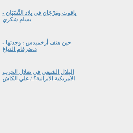
ياقوت ومَرْجَان في بلاد النِّسْيَان -
بسام شكري
حين هتف أرخميدس : وجدتها -
د.ضرغام الدباغ
الهلال الشيعي في ضلال الحرب
الامريكية الايرانية؟ / علي الكاش