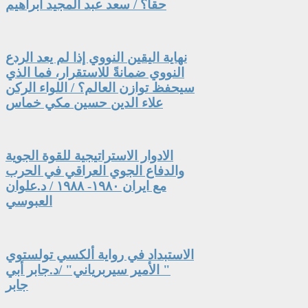
حقاً؟ / سعد عبد المجيد ابراهيم
نهاية اليقين النووي إذا لم يعد الردع
النووي ضمانةً للاستقرار، فما الذي
سيحفظ توازن العالم؟ / اللواء الركن
علاء الدين حسين مكي خماس
الادوار الاستراتيجية للقوة الجوية
والدفاع الجوي العراقي في الحرب
مع ايران ١٩٨٠- ١٩٨٨ / د.علوان
العبوسي
الاستبداد في رواية ألكسي تولستوي
" الأمير سيربرياني" /د.جابر أبي
جابر