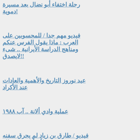
رحلة اختفاء أبو نضال بعد مسيرة
دموية!
فيديو مهم جدا / للمحسوبين على
العرب : ماذا يقول الفرس عنكم
ومناهج الدراسة الأيرانية .. شىء
لايصدق!!
عيد نوروز التاريخ والأهمية والعادات
عند الأكراد
عملية وادي ألانة .. آب ١٩٨٨
فيديو / طارق بن زياد لم يحرق سفنه