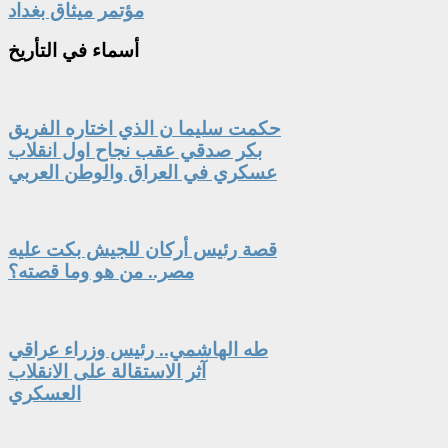
مؤتمر ميثاق بغداد
أسماء
في التأريخ
حكمت سليما ن الذي اختاره الفريق
بكر صدقي عقب نجاح اول انقلاب
عسكري في العراق والوطن العربي
قصة رئيس أركان للجيش بكت عليه
مصر.. من هو وما قصته؟
طه الهاشمي.. رئيس وزراء عراقي
آثر الاستقالة على الانقلاب
العسكري