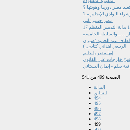
المقبرة المفقودة
عيد مصر دورها وهويتها ؟
اء النوادي الإنجليزية ؟
مصر حتنور تاني
 الطاف عبد الحميد (صبري
الربيعي اهداني كتابه ...)
إنها مصر يا عالم
نهنّ خارجات على القانون
ية بقلم - إيمان ألبستاني
الصفحة 499 من 541
البداية
السابق
494
495
496
497
498
499
500