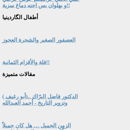
و بهلوان بس احنه دماغ سزية!!
أطفال
الگاردينيا
العصفور الصغير والشجرة العجوز
فلة والأقزام الثمانية!!
مقالات
متميزة
الدكتور فاضل البرّاك ..(أبو رغيف )
وتزوير التاريخ - أحمد العبدالله
الزمن الجميل … هل كان جميلاً