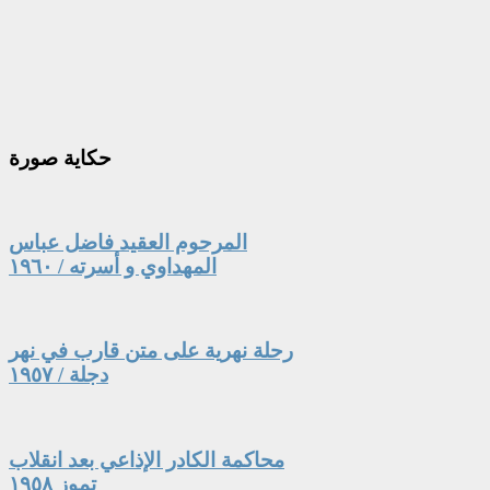
حكاية
صورة
المرحوم العقيد فاضل عباس
المهداوي و أسرته / ١٩٦٠
رحلة نهرية على متن قارب في نهر
دجلة / ١٩٥٧
محاكمة الكادر الإذاعي بعد انقلاب
تموز ١٩٥٨