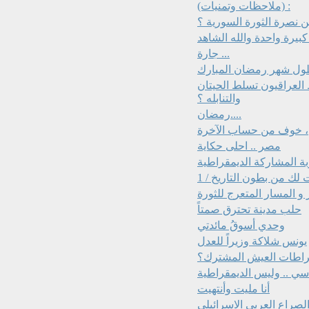
(ملاحظات وتمنيات) :
ن نصرة الثورة السورية ؟
كبيرة واحدة والله الشاهد
جارة ...
حلول شهر رمضان المبارك
العراقيون تسلط الحيتان
والتنابله ؟
رمضان....
، خوف من حساب الآخرة
مصر .. احلى حكاية
بة المشاركة الديمقراطية
لك من بطون التاريخ / 1
و المسار المتعرج للثورة
حلب مدينة تحترق صمتاً
وحدي أسوقُ مائدتي
يونس شلاكة وزيراً للعدل
راطات العيش المشترك؟
اسي .. وليس الديمقراطية
أنا مليت وأنتهيت
صراع العربي الاسرائيلي