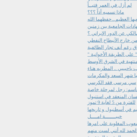
لم أزل في العمر فتيــاً
ماذا نسميه أذاً ؟؟؟
ا العظيم...حفظهما الله
ادات الجامعية بين زمنين
مالكي عن الدور الإيراني ؟
اق رغم أنف تجار الطائفية
 " على الطريقة الأخوانية
منتهية في الشرق الأوسط
ا شهر السعد والمكرمات
سي مرسى فقد الكرسي
قاسم: رجل لمرحلة خاصة
سان المنعقد في استنبول
للفترة من 5 لغاية 9 تموز‏
 في أسطنبول و تاريخها
خيبـــــــة امــــل
شعوب المغلوبة على امرها
لحمد لله أنني لست منهم