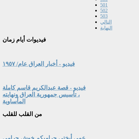
501
502
503
التالي
النهاية
فيديوات
أيام زمان
فيديو - أخبار العراق عام/ ١٩٥٧
فيديو - قصة عبدالكريم قاسم كاملة
، تأسيس جمهورية العراق ونهايته
المأساوية
من
القلب للقلب
عمي أبختي حراميكم خوش حرامي