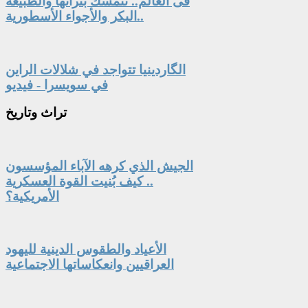
فى العالم.. تتمسك بتراثها والطبيعة
البكر والأجواء الأسطورية..
الگاردينيا تتواجد في شلالات الراين
في سويسرا - فيديو
تراث
وتاريخ
الجيش الذي كرهه الآباء المؤسسون
.. كيف بُنيت القوة العسكرية
الأمريكية؟
الأعياد والطقوس الدينية لليهود
العراقيين وانعكاساتها الاجتماعية