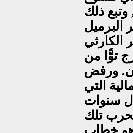
 وتبع ذلك
 البرميل
ر الكارثي
 توًّا من
ن. ورفض
لية التي
ال سنوات
ز هو خطاب