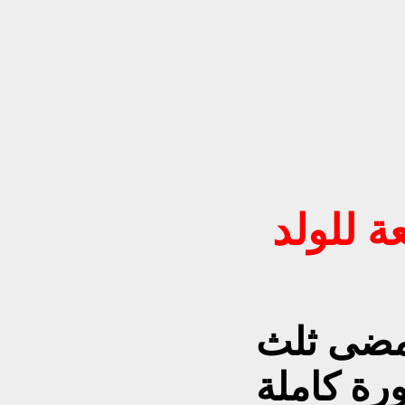
..صفعة للولد
ون قد مضى ثلث
ورة كاملة