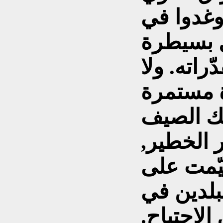
وغدوا في
ل بسيطرة
راته. ولا
لك الصيف
 الخطير,
خيّمت على
لبلدين في
الاجتياح.