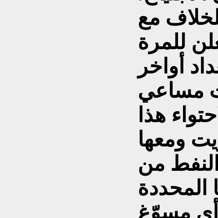
للخلاف مع
لن للمرة
اد أواخر
19. وبدأت مساعي
حتواء هذا
يت ومعها
النفط من
 المحددة
أي مسوّغ