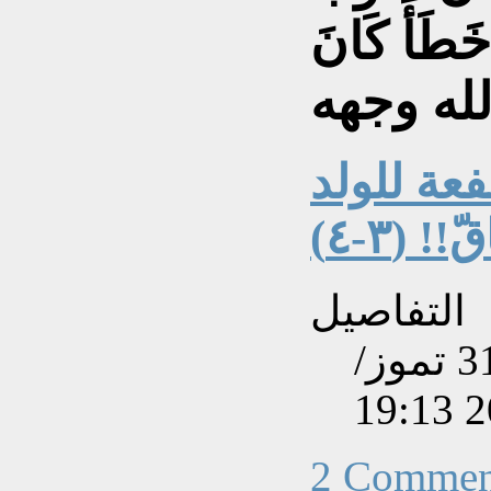
 خَطَأً كَانَ
الله وجهه
 آب..صفعة للولد
!! (٣-٤)
التفاصيل
تم إنشاءه بتاريخ الإثنين, 31 تموز/
2 Commen