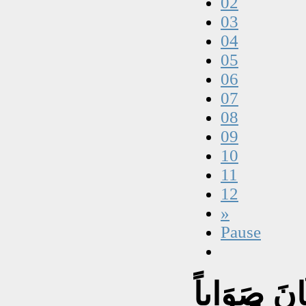
02
03
04
05
06
07
08
09
10
11
12
»
Pause
َانَ صَوَاباً