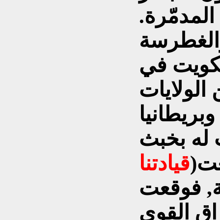
المدمّرة.
والغطرسة
لكويت في
الولايات
وبريطانيا
 له بخبث
عت(
قيادتنا
ة, فوقعت
راق القوي