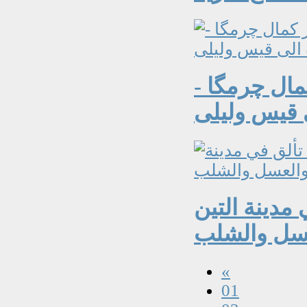
مال چرمگا -
 قيس وليلى
مدينة التين
«
01