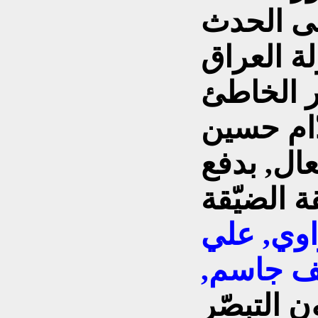
لى الحدث
ة العراق
ر الخاطئ
ّام حسين
ل, بدفع
 الضيّقة
وي, علي
ف جاسم,
ن التبصّر