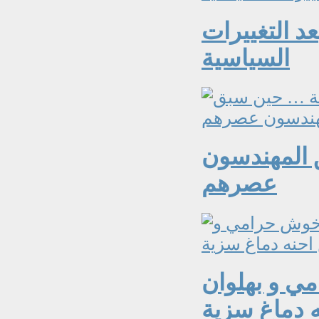
عد التغييرات
السياسية
 المهندسون
عصرهم
ي و بهلوان