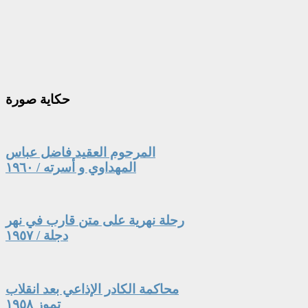
حكاية
صورة
المرحوم العقيد فاضل عباس
المهداوي و أسرته / ١٩٦٠
رحلة نهرية على متن قارب في نهر
دجلة / ١٩٥٧
محاكمة الكادر الإذاعي بعد انقلاب
تموز ١٩٥٨