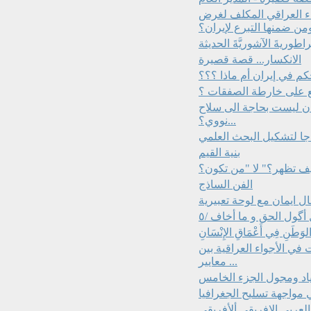
راء العراقي المكلف لغرض
من ضمنها التبرع لإيران؟
طوريةَ الآشوريَّةَ الحديثة
الانكسار... قصة قصيرة
ع على خارطة الصفقات ؟
يران ليست بحاجة الى سلاح
نووي؟...
بنية القيم
الفن الساذج
ل ايمان مع لوحة تعبيرية
گول الحق و ما أخاف /٥
لوَطَنِ فِي أَعْمَاقِ الإِنْسَانِ
 في الأجواء العراقية بين
معايير ...
زياد ومجول الجزء الخامس
 مواجهة تسليح الجغرافيا