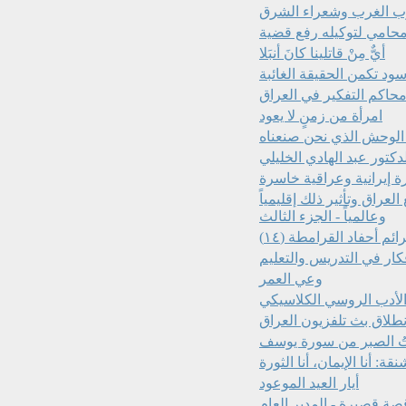
 الغرب وشعراء الشرق
أيٌّ مِنْ قاتلينا كانَ أنبَلا
سود تكمن الحقيقة الغائبة
حاكم التفكير في العراق
امرأة من زمنٍ لا يعود
دكتور عبد الهادي الخليلي
ة إيرانية وعراقية خاسرة
لعراق وتأثير ذلك إقليمياً
وعالمياً - الجزء الثالث
م أحفاد القرامطة (١٤)
كار في التدريس والتعليم
وعي العمر
الأدب الروسي الكلاسيكي
نطلاق بث تلفزيون العراق
تُ الصبر من سورة يوسف
: أنا الإيمان، أنا الثورة
أيار العيد الموعود
صة قصيرة - المدير العام