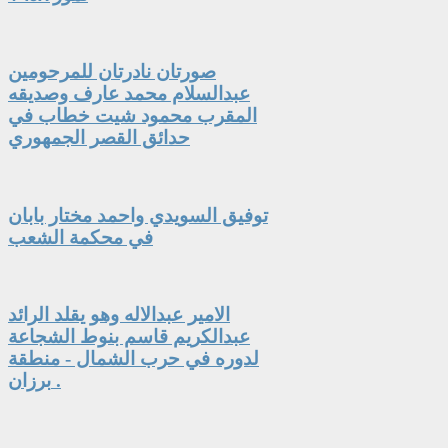
صورتان نادرتان للمرحومين
عبدالسلام محمد عارف وصديقه
المقرب محمود شيت خطاب في
حدائق القصر الجمهوري
توفيق السويدي واحمد مختار بابان
في محكمة الشعب
الامير عبدالاله وهو يقلد الرائد
عبدالكريم قاسم بنوط الشجاعة
لدوره في حرب الشمال - منطقة
برزان .