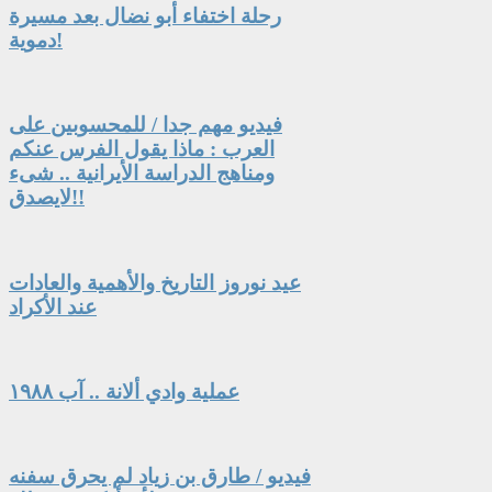
رحلة اختفاء أبو نضال بعد مسيرة
دموية!
فيديو مهم جدا / للمحسوبين على
العرب : ماذا يقول الفرس عنكم
ومناهج الدراسة الأيرانية .. شىء
لايصدق!!
عيد نوروز التاريخ والأهمية والعادات
عند الأكراد
عملية وادي ألانة .. آب ١٩٨٨
فيديو / طارق بن زياد لم يحرق سفنه