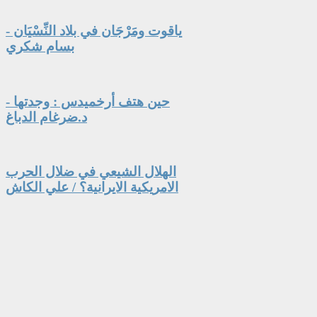
ياقوت ومَرْجَان في بلاد النِّسْيَان -
بسام شكري
حين هتف أرخميدس : وجدتها -
د.ضرغام الدباغ
الهلال الشيعي في ضلال الحرب
الامريكية الايرانية؟ / علي الكاش