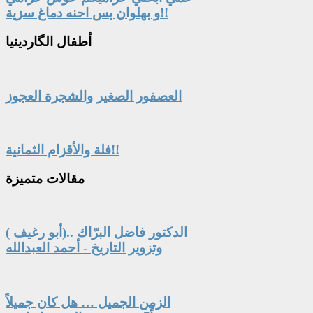
و بهلوان بس احنه دماغ سزية!!
أطفال
الگاردينيا
العصفور الصغير والشجرة العجوز
فلة والأقزام الثمانية!!
مقالات
متميزة
الدكتور فاضل البرّاك ..(أبو رغيف )
وتزوير التاريخ - أحمد العبدالله
الزمن الجميل … هل كان جميلاً