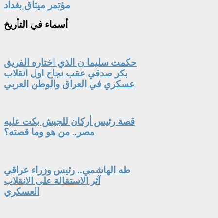
مؤتمر ميثاق بغداد
أسماء
في التأريخ
حكمت سليما ن الذي اختاره الفريق
بكر صدقي عقب نجاح اول انقلاب
عسكري في العراق والوطن العربي
قصة رئيس أركان للجيش بكت عليه
مصر.. من هو وما قصته؟
طه الهاشمي.. رئيس وزراء عراقي
آثر الاستقالة على الانقلاب
العسكري