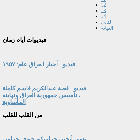
12
13
14
التالي
النهاية
فيديوات
أيام زمان
فيديو - أخبار العراق عام/ ١٩٥٧
فيديو - قصة عبدالكريم قاسم كاملة
، تأسيس جمهورية العراق ونهايته
المأساوية
من
القلب للقلب
عمي أبختي حراميكم خوش حرامي