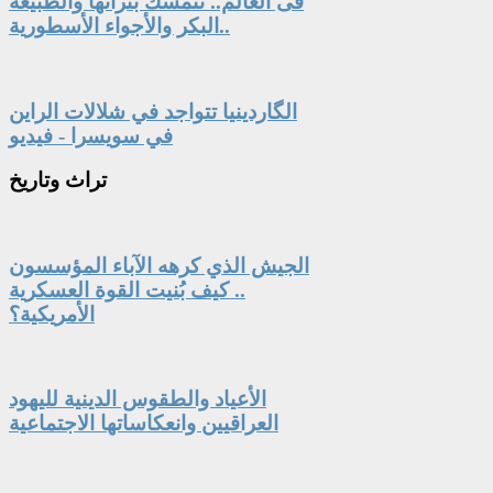
فى العالم.. تتمسك بتراثها والطبيعة
البكر والأجواء الأسطورية..
الگاردينيا تتواجد في شلالات الراين
في سويسرا - فيديو
تراث
وتاريخ
الجيش الذي كرهه الآباء المؤسسون
.. كيف بُنيت القوة العسكرية
الأمريكية؟
الأعياد والطقوس الدينية لليهود
العراقيين وانعكاساتها الاجتماعية