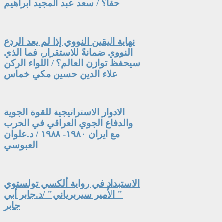
حقاً؟ / سعد عبد المجيد ابراهيم
نهاية اليقين النووي إذا لم يعد الردع
النووي ضمانةً للاستقرار، فما الذي
سيحفظ توازن العالم؟ / اللواء الركن
علاء الدين حسين مكي خماس
الادوار الاستراتيجية للقوة الجوية
والدفاع الجوي العراقي في الحرب
مع ايران ١٩٨٠- ١٩٨٨ / د.علوان
العبوسي
الاستبداد في رواية ألكسي تولستوي
" الأمير سيربرياني" /د.جابر أبي
جابر