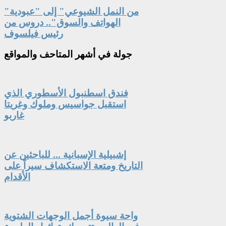
"من النمل الشيوعي" إلى "عبودية
الهواتف والسوق".. دروس من
رئيس فيلسوف
جولة
في أشهر المتاحف والمواقع
فندق اسطنبول الأسطوري الذي
استقبل جواسيس وملوك وغريتا
غاربو
إشبيلية الإسبانية ... للباحثين عن
التاريخ ومتعة الاستكشاف سيراً على
الأقدام
واحة سيوة أجمل الوجهات الشتوية