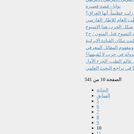
نوايا - قصة قصيرة
زلت عظيماً، أيها العراق؟
قّب العام للاطار الفارسي
 النصوح قبل المنون / ج٢
نت مكان القيادة الإيرانية
ومفهوم المقاتل المعرفي
ولة في حرب لا تُشبهها؟
عالم الطب- الجزء الأول
ا في تراجع البحث العلمي
الصفحة 10 من 541
البداية
السابق
5
6
7
8
9
10
11