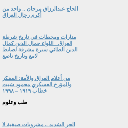
الحاج عبدالرزاق مرجان .. واحد من
أكرم رجال العراق
منارات ومحطات في تاريخ شرطة
العراق - اللواء جمال الدين كمال
الدين الطائي سيرة مشرفة لضابط
لامع وتاريخ ناصع
من أعلام العراق والأمة: المفكر
والمؤرخ العسكري محمود شيت
خطاب ١٩١٩ – ١٩٩٨
طب
وعلوم
الحر الشديد .. مشروبات صيفية لا