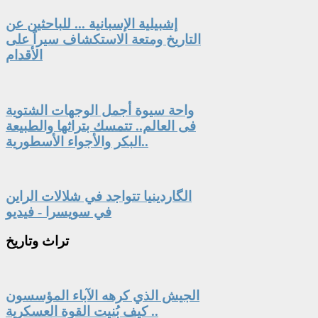
إشبيلية الإسبانية ... للباحثين عن
التاريخ ومتعة الاستكشاف سيراً على
الأقدام
واحة سيوة أجمل الوجهات الشتوية
فى العالم.. تتمسك بتراثها والطبيعة
البكر والأجواء الأسطورية..
الگاردينيا تتواجد في شلالات الراين
في سويسرا - فيديو
تراث
وتاريخ
الجيش الذي كرهه الآباء المؤسسون
.. كيف بُنيت القوة العسكرية