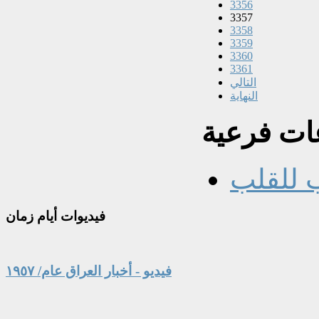
3356
3357
3358
3359
3360
3361
التالي
النهاية
ت فرعية
 للقلب
فيديوات
أيام زمان
فيديو - أخبار العراق عام/ ١٩٥٧