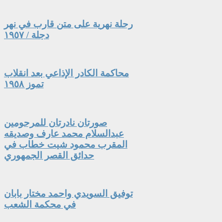
رحلة نهرية على متن قارب في نهر
دجلة / ١٩٥٧
محاكمة الكادر الإذاعي بعد انقلاب
تموز ١٩٥٨
صورتان نادرتان للمرحومين
عبدالسلام محمد عارف وصديقه
المقرب محمود شيت خطاب في
حدائق القصر الجمهوري
توفيق السويدي واحمد مختار بابان
في محكمة الشعب