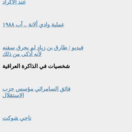
عند الأكراد
عملية وادي ألانة .. آب ١٩٨٨
فيديو / طارق بن زياد لم يحرق سفنه
لأنه أذكى من ذلك
شخصيات
في الذاكرة العراقية
فائق السامرائي مؤسس حزب
الاستقلال
ناجي شوكت