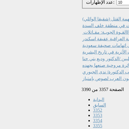
عدد الإظهارات:
بتهمة القتل
ات في منطقة خلف السدة
نة العراقية عفيفة اسكندر
ى اتهامات صحيفة سعودية
لأثرية في تاريخ البشرية
ين /الدكتور وديع بتي حنا
ئرة مروحية صنعها بجهده
ئب الدكتورة/ ندى الجبوري
يون العرب لصوص بإمتياز
الصفحة 3357 من 3390
البداية
السابق
3352
3353
3354
3355