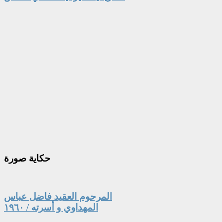
حكاية
صورة
المرحوم العقيد فاضل عباس
المهداوي و أسرته / ١٩٦٠