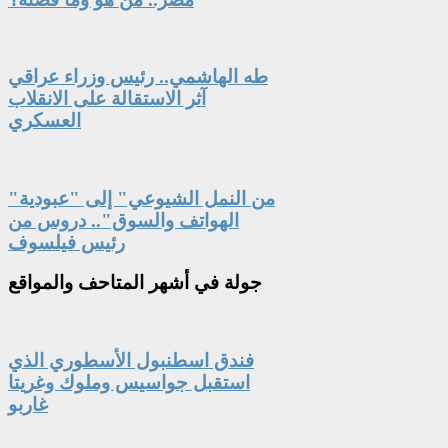
طه الهاشمي.. رئيس وزراء عراقي
آثر الاستقالة على الانقلاب
العسكري
"من النمل الشيوعي" إلى "عبودية
الهواتف والسوق".. دروس من
رئيس فيلسوف
جولة
في أشهر المتاحف والمواقع
فندق اسطنبول الأسطوري الذي
استقبل جواسيس وملوك وغريتا
غاربو