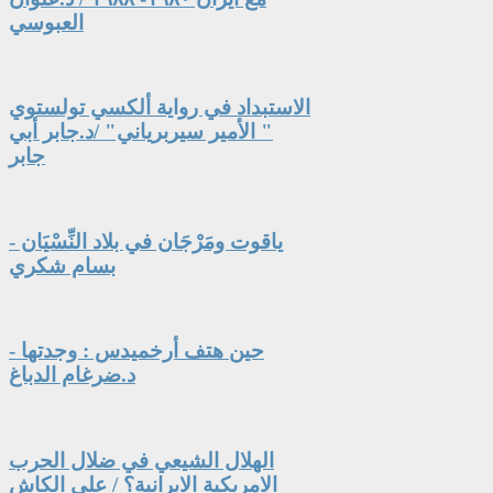
العبوسي
الاستبداد في رواية ألكسي تولستوي
" الأمير سيربرياني" /د.جابر أبي
جابر
ياقوت ومَرْجَان في بلاد النِّسْيَان -
بسام شكري
حين هتف أرخميدس : وجدتها -
د.ضرغام الدباغ
الهلال الشيعي في ضلال الحرب
الامريكية الايرانية؟ / علي الكاش