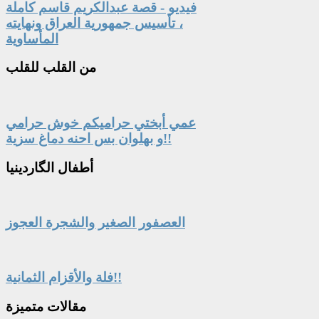
فيديو - قصة عبدالكريم قاسم كاملة
، تأسيس جمهورية العراق ونهايته
المأساوية
من
القلب للقلب
عمي أبختي حراميكم خوش حرامي
و بهلوان بس احنه دماغ سزية!!
أطفال
الگاردينيا
العصفور الصغير والشجرة العجوز
فلة والأقزام الثمانية!!
مقالات
متميزة