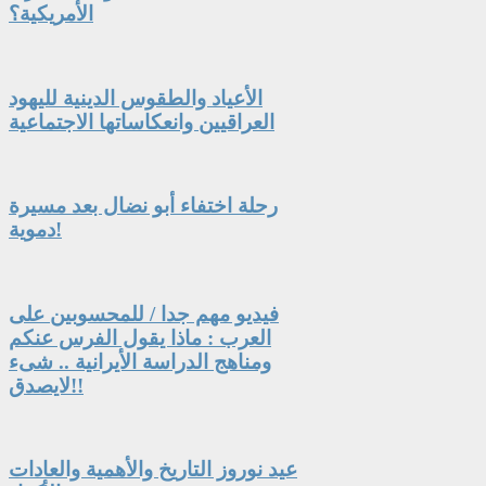
الأمريكية؟
الأعياد والطقوس الدينية لليهود
العراقيين وانعكاساتها الاجتماعية
رحلة اختفاء أبو نضال بعد مسيرة
دموية!
فيديو مهم جدا / للمحسوبين على
العرب : ماذا يقول الفرس عنكم
ومناهج الدراسة الأيرانية .. شىء
لايصدق!!
عيد نوروز التاريخ والأهمية والعادات