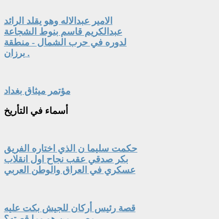
الامير عبدالاله وهو يقلد الرائد
عبدالكريم قاسم بنوط الشجاعة
لدوره في حرب الشمال - منطقة
برزان .
مؤتمر ميثاق بغداد
أسماء
في التأريخ
حكمت سليما ن الذي اختاره الفريق
بكر صدقي عقب نجاح اول انقلاب
عسكري في العراق والوطن العربي
قصة رئيس أركان للجيش بكت عليه
مصر.. من هو وما قصته؟