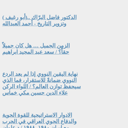
الدكتور فاضل البرّاك ..(أبو رغيف )
وتزوير التاريخ - أحمد العبدالله
الزمن الجميل … هل كان جميلاً
حقاً؟ / سعد عبد المجيد ابراهيم
نهاية اليقين النووي إذا لم يعد الردع
النووي ضمانةً للاستقرار، فما الذي
سيحفظ توازن العالم؟ / اللواء الركن
علاء الدين حسين مكي خماس
الادوار الاستراتيجية للقوة الجوية
والدفاع الجوي العراقي في الحرب
مع ايران ١٩٨٠- ١٩٨٨ / د.علوان