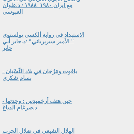
مع ايران ١٩٨٠- ١٩٨٨ / د.علوان
العبوسي
الاستبداد في رواية ألكسي تولستوي
" الأمير سيربرياني" /د.جابر أبي
جابر
ياقوت ومَرْجَان في بلاد النِّسْيَان -
بسام شكري
حين هتف أرخميدس : وجدتها -
د.ضرغام الدباغ
الهلال الشيعي في ضلال الحرب