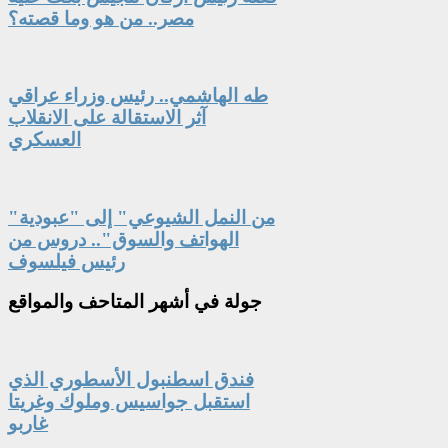
مصر.. من هو وما قصته؟
طه الهاشمي.. رئيس وزراء عراقي
آثر الاستقالة على الانقلاب
العسكري
"من النمل الشيوعي" إلى "عبودية
الهواتف والسوق".. دروس من
رئيس فيلسوف
جولة
في أشهر المتاحف والمواقع
فندق اسطنبول الأسطوري الذي
استقبل جواسيس وملوك وغريتا
غاربو