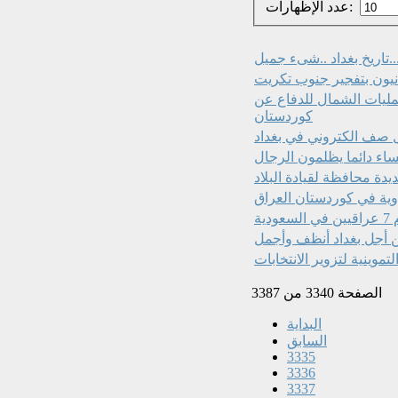
عدد الإظهارات:
..تاريخ بغداد‏ ..شىء جميل
عمليات الشمال للدفاع عن
كوردستان
ول صف ‏الكتروني في بغداد
نساء دائما يظلمون الرجال
دة محافظة لقيادة البلاد
دوية في كوردستان العراق
ية
 أجل بغداد أنظف وأجمل
موينية لتزوير الانتخابات
الصفحة 3340 من 3387
البداية
السابق
3335
3336
3337