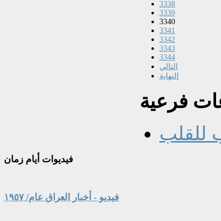
3338
3339
3340
3341
3342
3343
3344
التالي
النهاية
ت فرعية
 للقلب
فيديوات
أيام زمان
فيديو - أخبار العراق عام/ ١٩٥٧