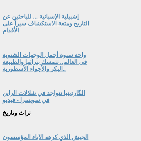
إشبيلية الإسبانية ... للباحثين عن
التاريخ ومتعة الاستكشاف سيراً على
الأقدام
واحة سيوة أجمل الوجهات الشتوية
فى العالم.. تتمسك بتراثها والطبيعة
البكر والأجواء الأسطورية..
الگاردينيا تتواجد في شلالات الراين
في سويسرا - فيديو
تراث
وتاريخ
الجيش الذي كرهه الآباء المؤسسون