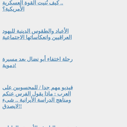
.. كيف بُنيت القوة العسكرية
الأمريكية؟
الأعياد والطقوس الدينية لليهود
العراقيين وانعكاساتها الاجتماعية
رحلة اختفاء أبو نضال بعد مسيرة
دموية!
فيديو مهم جدا / للمحسوبين على
العرب : ماذا يقول الفرس عنكم
ومناهج الدراسة الأيرانية .. شىء
لايصدق!!