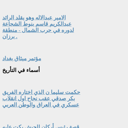
الامير عبدالاله وهو يقلد الرائد
عبدالكريم قاسم بنوط الشجاعة
لدوره في حرب الشمال - منطقة
برزان .
مؤتمر ميثاق بغداد
أسماء
في التأريخ
حكمت سليما ن الذي اختاره الفريق
بكر صدقي عقب نجاح اول انقلاب
عسكري في العراق والوطن العربي
قصة رئيس أركان للجيش بكت عليه