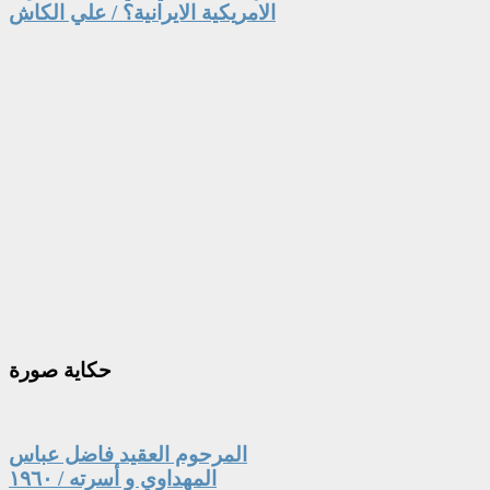
الامريكية الايرانية؟ / علي الكاش
حكاية
صورة
المرحوم العقيد فاضل عباس
المهداوي و أسرته / ١٩٦٠