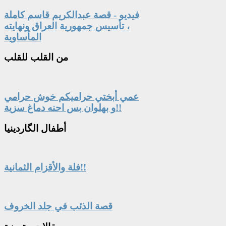
فيديو - قصة عبدالكريم قاسم كاملة
، تأسيس جمهورية العراق ونهايته
المأساوية
من
القلب للقلب
عمي أبختي حراميكم خوش حرامي
و بهلوان بس احنه دماغ سزية!!
أطفال
الگاردينيا
فلة والأقزام الثمانية!!
قصة الذئب في جلد الخروف