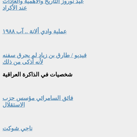
عيد نوروز التاريخ والأهمية والعادات
عند الأكراد
عملية وادي ألانة .. آب ١٩٨٨
فيديو / طارق بن زياد لم يحرق سفنه
لأنه أذكى من ذلك
شخصيات
في الذاكرة العراقية
فائق السامرائي مؤسس حزب
الاستقلال
ناجي شوكت