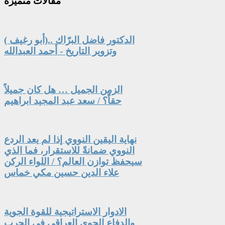
مقالات
متميزة
الدكتور فاضل البرّاك ..(أبو رغيف )
وتزوير التاريخ - أحمد العبدالله
الزمن الجميل … هل كان جميلاً
حقاً؟ / سعد عبد المجيد ابراهيم
نهاية اليقين النووي إذا لم يعد الردع
النووي ضمانةً للاستقرار، فما الذي
سيحفظ توازن العالم؟ / اللواء الركن
علاء الدين حسين مكي خماس
الادوار الاستراتيجية للقوة الجوية
والدفاع الجوي العراقي في الحرب