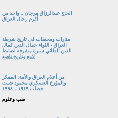
الحاج عبدالرزاق مرجان .. واحد من
أكرم رجال العراق
منارات ومحطات في تاريخ شرطة
العراق - اللواء جمال الدين كمال
الدين الطائي سيرة مشرفة لضابط
لامع وتاريخ ناصع
من أعلام العراق والأمة: المفكر
والمؤرخ العسكري محمود شيت
خطاب ١٩١٩ – ١٩٩٨
طب
وعلوم