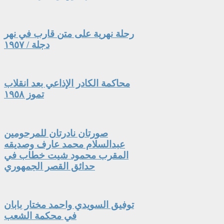
رحلة نهرية على متن قارب في نهر
دجلة / ١٩٥٧
محاكمة الكادر الإذاعي بعد انقلاب
تموز ١٩٥٨
صورتان نادرتان للمرحومين
عبدالسلام محمد عارف وصديقه
المقرب محمود شيت خطاب في
حدائق القصر الجمهوري
توفيق السويدي واحمد مختار بابان
في محكمة الشعب