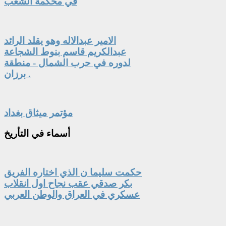
في محكمة الشعب
الامير عبدالاله وهو يقلد الرائد
عبدالكريم قاسم بنوط الشجاعة
لدوره في حرب الشمال - منطقة
برزان .
مؤتمر ميثاق بغداد
أسماء
في التأريخ
حكمت سليما ن الذي اختاره الفريق
بكر صدقي عقب نجاح اول انقلاب
عسكري في العراق والوطن العربي