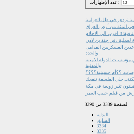
عدد الإظهارات:
مة تزدهر في ظل العولمة
فية!!! اقرب الى الاحلام
عملية دفن جثة بن لادن
عدين العسكريين القدامى
والجدد
ي مؤسسات الدولة الامنية
والمدنية
ات..؟؟أم حسينية؟؟؟؟
طرش من فيلم حبيب العمر
الصفحة 3339 من 3390
البداية
السابق
3334
3335