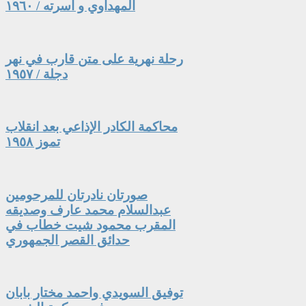
المهداوي و أسرته / ١٩٦٠
رحلة نهرية على متن قارب في نهر
دجلة / ١٩٥٧
محاكمة الكادر الإذاعي بعد انقلاب
تموز ١٩٥٨
صورتان نادرتان للمرحومين
عبدالسلام محمد عارف وصديقه
المقرب محمود شيت خطاب في
حدائق القصر الجمهوري
توفيق السويدي واحمد مختار بابان