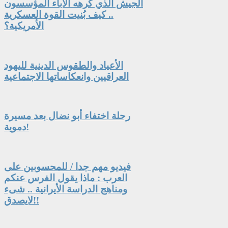
الجيش الذي كرهه الآباء المؤسسون
.. كيف بُنيت القوة العسكرية
الأمريكية؟
الأعياد والطقوس الدينية لليهود
العراقيين وانعكاساتها الاجتماعية
رحلة اختفاء أبو نضال بعد مسيرة
دموية!
فيديو مهم جدا / للمحسوبين على
العرب : ماذا يقول الفرس عنكم
ومناهج الدراسة الأيرانية .. شىء
لايصدق!!