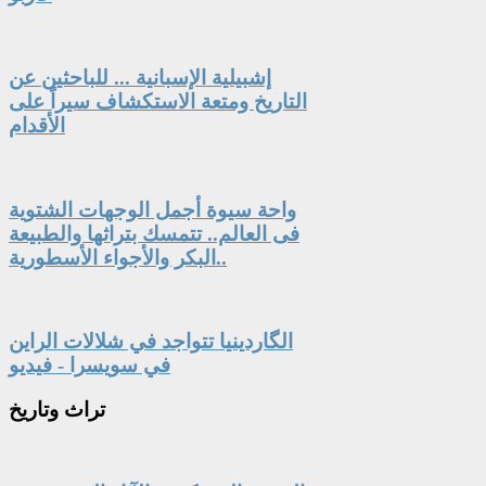
إشبيلية الإسبانية ... للباحثين عن
التاريخ ومتعة الاستكشاف سيراً على
الأقدام
واحة سيوة أجمل الوجهات الشتوية
فى العالم.. تتمسك بتراثها والطبيعة
البكر والأجواء الأسطورية..
الگاردينيا تتواجد في شلالات الراين
في سويسرا - فيديو
تراث
وتاريخ