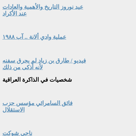
عيد نوروز التاريخ والأهمية والعادات
عند الأكراد
عملية وادي ألانة .. آب ١٩٨٨
فيديو / طارق بن زياد لم يحرق سفنه
لأنه أذكى من ذلك
شخصيات
في الذاكرة العراقية
فائق السامرائي مؤسس حزب
الاستقلال
ناجي شوكت