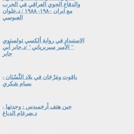
والدفاع الجوي العراقي في الحرب
مع ايران ١٩٨٠- ١٩٨٨ / د.علوان
العبوسي
الاستبداد في رواية ألكسي تولستوي
" الأمير سيربرياني" /د.جابر أبي
جابر
ياقوت ومَرْجَان في بلاد النِّسْيَان -
بسام شكري
حين هتف أرخميدس : وجدتها -
د.ضرغام الدباغ