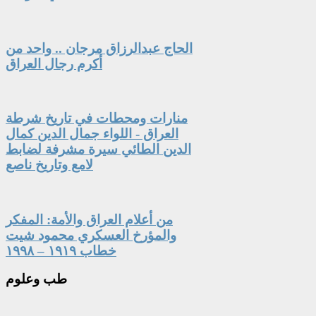
الحاج عبدالرزاق مرجان .. واحد من
أكرم رجال العراق
منارات ومحطات في تاريخ شرطة
العراق - اللواء جمال الدين كمال
الدين الطائي سيرة مشرفة لضابط
لامع وتاريخ ناصع
من أعلام العراق والأمة: المفكر
والمؤرخ العسكري محمود شيت
خطاب ١٩١٩ – ١٩٩٨
طب
وعلوم