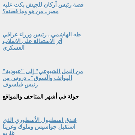
قصة رئيس أركان للجيش بكت عليه
مصر.. من هو وما قصته؟
طه الهاشمي.. رئيس وزراء عراقي
آثر الاستقالة على الانقلاب
العسكري
"من النمل الشيوعي" إلى "عبودية
الهواتف والسوق".. دروس من
رئيس فيلسوف
جولة
في أشهر المتاحف والمواقع
فندق اسطنبول الأسطوري الذي
استقبل جواسيس وملوك وغريتا
غاربو