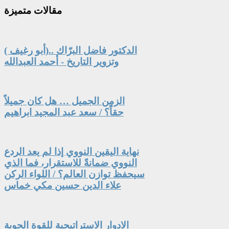
مقالات
متميزة
الدكتور فاضل البرّاك ..(أبو رغيف )
وتزوير التاريخ - أحمد العبدالله
الزمن الجميل … هل كان جميلاً
حقاً؟ / سعد عبد المجيد ابراهيم
نهاية اليقين النووي إذا لم يعد الردع
النووي ضمانةً للاستقرار، فما الذي
سيحفظ توازن العالم؟ / اللواء الركن
علاء الدين حسين مكي خماس
الادوار الاستراتيجية للقوة الجوية