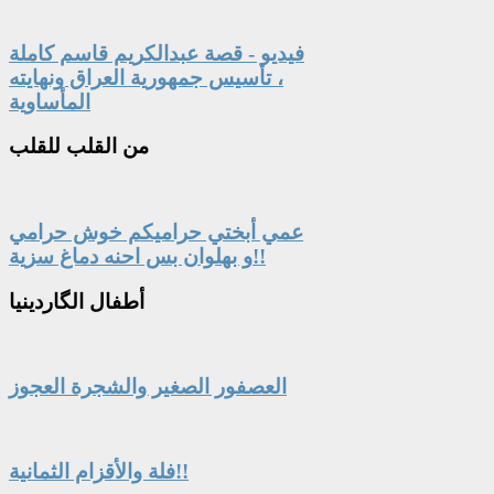
فيديو - قصة عبدالكريم قاسم كاملة
، تأسيس جمهورية العراق ونهايته
المأساوية
من
القلب للقلب
عمي أبختي حراميكم خوش حرامي
و بهلوان بس احنه دماغ سزية!!
أطفال
الگاردينيا
العصفور الصغير والشجرة العجوز
فلة والأقزام الثمانية!!