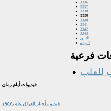
3336
3337
3338
3339
3340
3341
3342
3343
التالي
النهاية
ت فرعية
 للقلب
فيديوات
أيام زمان
فيديو - أخبار العراق عام/ ١٩٥٧