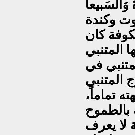
َ وَالسَبيعا
ت وكندة
كوفة كان
متنبي في
المتنبي
ه تماماً،
 بالطموح
ة لا يعرف