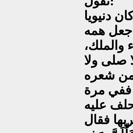
نقول:
ان دنيويا
 جعل همه
 والملك،
ا صلى ولا
 من شعره
 ففي مرة
لف عليه