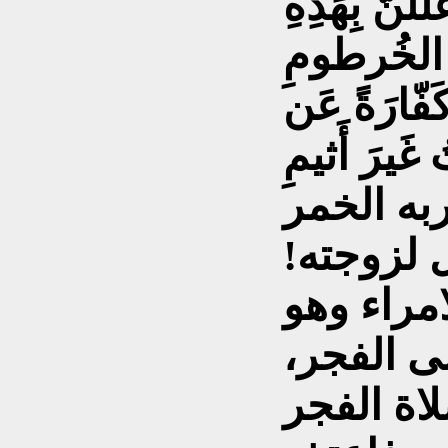
ِّلَنَّ بِهَذِهِ
الخُرطومِ
فّارَةً عَن
غَيرَ أَثيمِ
به الخمر
 لزوجته!
مراء وهو
ى الفجر،
لاة الفجر