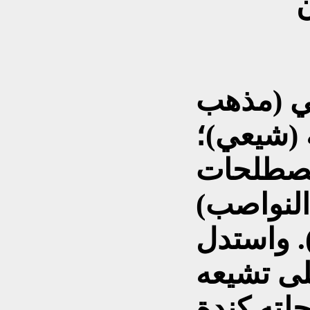
 في (مذهب
 (شيعي)؛
مصطلحات
النواصب)
. واستدل
لى تشيعه
لته كندة