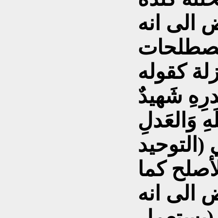
 الى انه
مصطلحات
درِهِ شَهيدٌ
لَهِ وَالعَدلِ
(التوحيد
أصلح كما
 الى انه
 (يستعمل