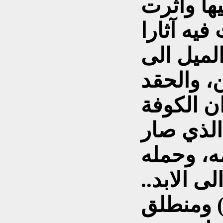
ها وأثرت
فيه آثارا
لميل الى
، والحقد
ن الكوفة
الذي صار
ه، وحمله
ى الابد..
) ومنطلق