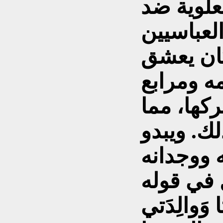
علوية ضد
ان يعشق
مه ومرابع
كها، مما
لك. ويبدو
 ووجدانه
 وَوالِدَتي