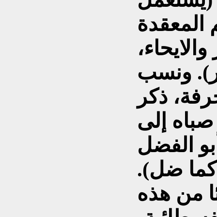
 المعقدة
والايحاء،
ر). ونسب
رفة، ذكر
صباه إلى
بو الفضل
كما ضل).
ا من هذه