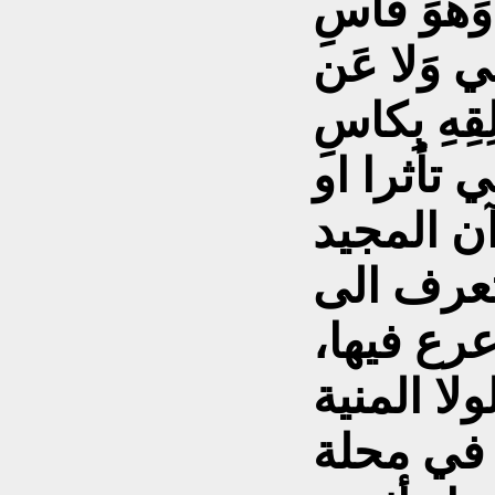
 وَهوَ قاسِ
لي وَلا عَن
ِقِهِ بِكاسِ
 تأثرا او
لتعرف الى
عرع فيها،
 في محلة