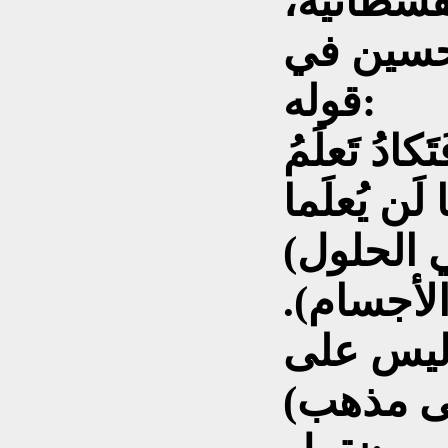
فسطائية،
 حسين في
قوله:
َكادُ تَعلَمُ
 لَن يُعلَما
(رأياً صريحاً في الحلول)، وهو القول
الأجسام).
(ليس على