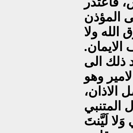
، فاعتذر
ى المؤذن
 الله ولا
لايمان.
 ذلك الى
لامير وهو
 الاذان،
َلا لَيَّنتَ