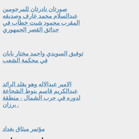
صورتان نادرتان للمرحومين
عبدالسلام محمد عارف وصديقه
المقرب محمود شيت خطاب في
حدائق القصر الجمهوري
توفيق السويدي واحمد مختار بابان
في محكمة الشعب
الامير عبدالاله وهو يقلد الرائد
عبدالكريم قاسم بنوط الشجاعة
لدوره في حرب الشمال - منطقة
برزان .
مؤتمر ميثاق بغداد