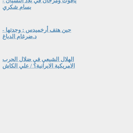
ياقوت ومَرْجَان في بلاد النِّسْيَان -
بسام شكري
حين هتف أرخميدس : وجدتها -
د.ضرغام الدباغ
الهلال الشيعي في ضلال الحرب
الامريكية الايرانية؟ / علي الكاش