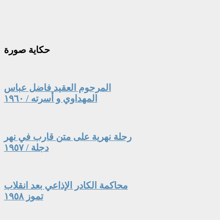
حكاية
صورة
المرحوم العقيد فاضل عباس
المهداوي و أسرته / ١٩٦٠
رحلة نهرية على متن قارب في نهر
دجلة / ١٩٥٧
محاكمة الكادر الإذاعي بعد انقلاب
تموز ١٩٥٨