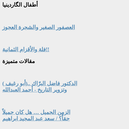
أطفال
الگاردينيا
العصفور الصغير والشجرة العجوز
فلة والأقزام الثمانية!!
مقالات
متميزة
الدكتور فاضل البرّاك ..(أبو رغيف )
وتزوير التاريخ - أحمد العبدالله
الزمن الجميل … هل كان جميلاً
حقاً؟ / سعد عبد المجيد ابراهيم