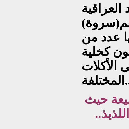
العراقية
عم(سروة)
ها عدد من
ون كخلية
 الأكلات
تلفة..
بيعة حيث
لذيذ..