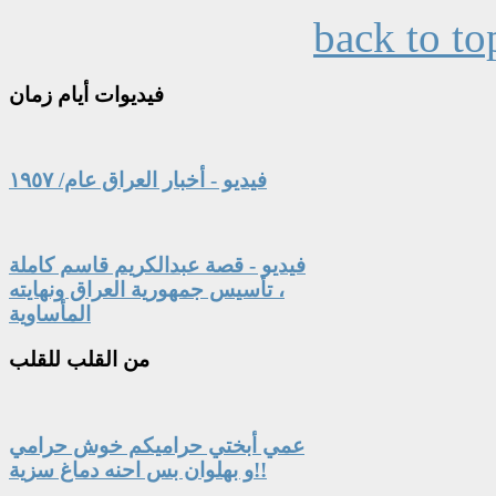
back to to
فيديوات
أيام زمان
فيديو - أخبار العراق عام/ ١٩٥٧
فيديو - قصة عبدالكريم قاسم كاملة
، تأسيس جمهورية العراق ونهايته
المأساوية
من
القلب للقلب
عمي أبختي حراميكم خوش حرامي
و بهلوان بس احنه دماغ سزية!!