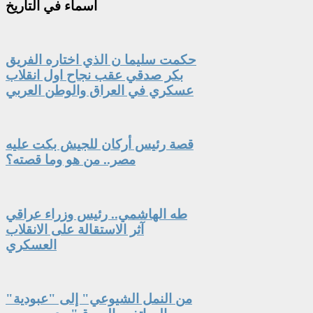
أسماء
في التأريخ
حكمت سليما ن الذي اختاره الفريق
بكر صدقي عقب نجاح اول انقلاب
عسكري في العراق والوطن العربي
قصة رئيس أركان للجيش بكت عليه
مصر.. من هو وما قصته؟
طه الهاشمي.. رئيس وزراء عراقي
آثر الاستقالة على الانقلاب
العسكري
"من النمل الشيوعي" إلى "عبودية