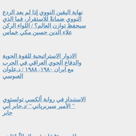
نهاية اليقين النووي إذا لم يعد الردع
النووي ضمانةً للاستقرار، فما الذي
سيحفظ توازن العالم؟ / اللواء الركن
علاء الدين حسين مكي خماس
الادوار الاستراتيجية للقوة الجوية
والدفاع الجوي العراقي في الحرب
مع ايران ١٩٨٠- ١٩٨٨ / د.علوان
العبوسي
الاستبداد في رواية ألكسي تولستوي
" الأمير سيربرياني" /د.جابر أبي
جابر