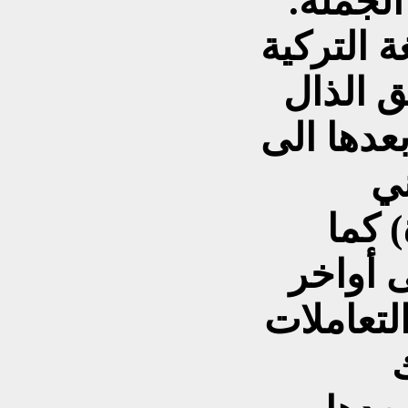
لجملة.
ة التركية
ق الذال
عدها الى
ني
 كما
 أواخر
لتعاملات
ك