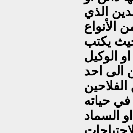
دين الذي
 الأنواع
حيث يكتب
او الوكيل
 الى احد
الفلاحين
في حياته
او السماد
احتياجات