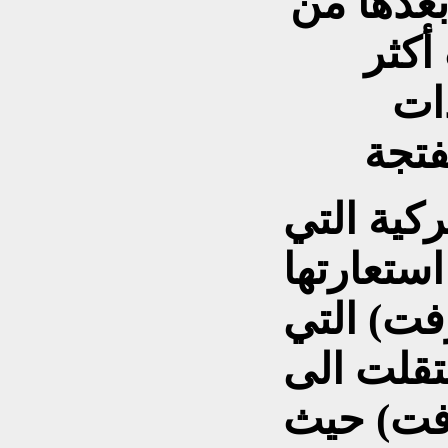
عدها من
أكثر
دات
كية التي
ستعارتها
فت) التي
تقلت الى
رفت) حيث