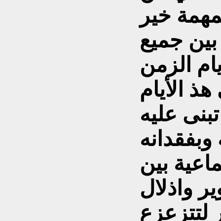
مهمة خير
 بين جميع
ام الزمن
هذ الأيام
بنى عليه
 وبفقدانه
اعية بين
ير واذلال
 لتتزعزع