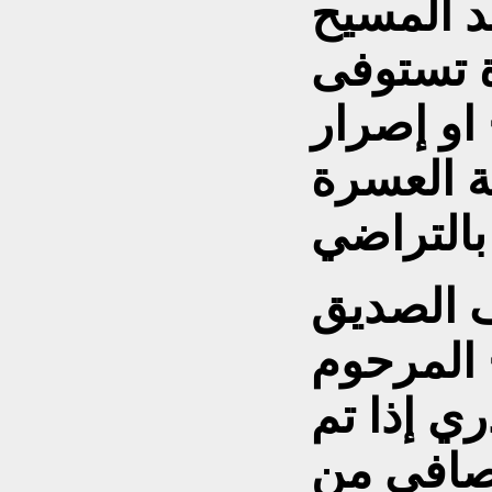
د المسيح
دة تستوفى
او إصرار
ة العسرة
 الصديق
 المرحوم
ري إذا تم
رصافي من