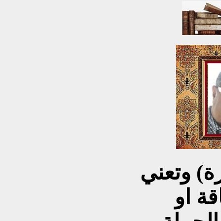
رة) وتعني
قة او