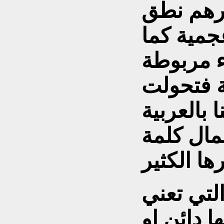
ورهم نطق
عجمية كما
اء مربوطة
ة فتحولت
 بالعربية
ال كلمة
لتي تعني
ها دائن او