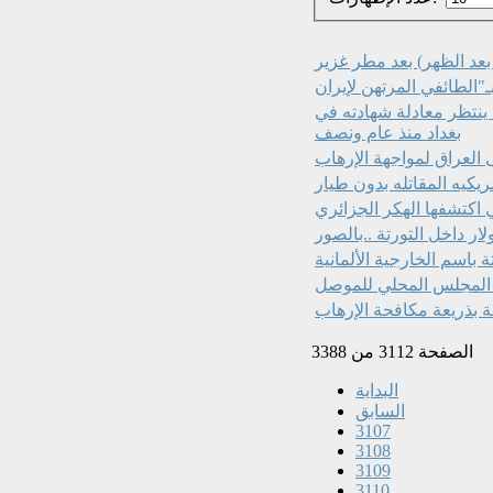
ء بعد الظهر) بعد مطر غزير
ينتظر معادلة شهادته في
بغداد منذ عام ونصف
مريكيه المقاتله بدون طيار
 اكتشفها الهكر الجزائري
باسم الخارجية الألمانية
 المجلس المحلي للموصل
ة بذريعة مكافحة الإرهاب
الصفحة 3112 من 3388
البداية
السابق
3107
3108
3109
3110