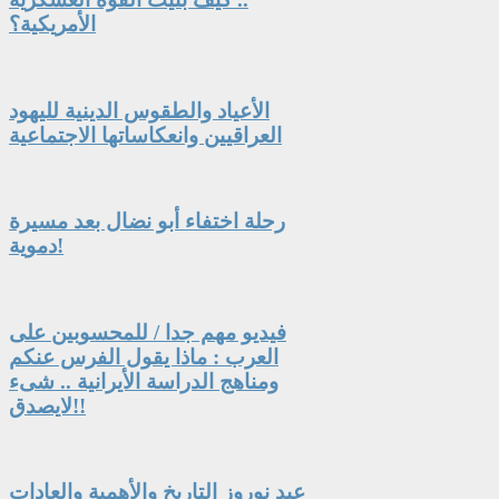
الأمريكية؟
الأعياد والطقوس الدينية لليهود
العراقيين وانعكاساتها الاجتماعية
رحلة اختفاء أبو نضال بعد مسيرة
دموية!
فيديو مهم جدا / للمحسوبين على
العرب : ماذا يقول الفرس عنكم
ومناهج الدراسة الأيرانية .. شىء
لايصدق!!
عيد نوروز التاريخ والأهمية والعادات