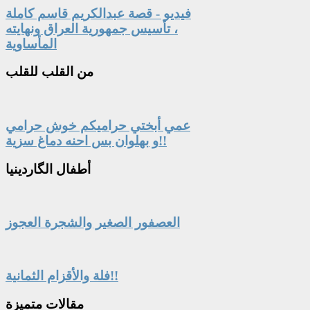
فيديو - قصة عبدالكريم قاسم كاملة
، تأسيس جمهورية العراق ونهايته
المأساوية
من
القلب للقلب
عمي أبختي حراميكم خوش حرامي
و بهلوان بس احنه دماغ سزية!!
أطفال
الگاردينيا
العصفور الصغير والشجرة العجوز
فلة والأقزام الثمانية!!
مقالات
متميزة