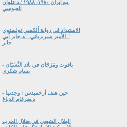
مع ايران ١٩٨٠- ١٩٨٨ / د.علوان
العبوسي
الاستبداد في رواية ألكسي تولستوي
" الأمير سيربرياني" /د.جابر أبي
جابر
ياقوت ومَرْجَان في بلاد النِّسْيَان -
بسام شكري
حين هتف أرخميدس : وجدتها -
د.ضرغام الدباغ
الهلال الشيعي في ضلال الحرب