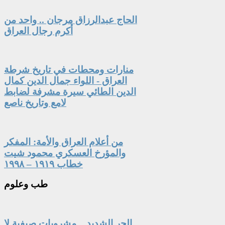
الحاج عبدالرزاق مرجان .. واحد من
أكرم رجال العراق
منارات ومحطات في تاريخ شرطة
العراق - اللواء جمال الدين كمال
الدين الطائي سيرة مشرفة لضابط
لامع وتاريخ ناصع
من أعلام العراق والأمة: المفكر
والمؤرخ العسكري محمود شيت
خطاب ١٩١٩ – ١٩٩٨
طب
وعلوم
الحر الشديد .. مشروبات صيفية لا