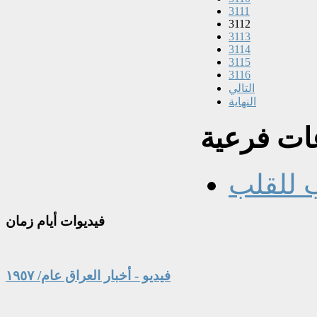
3111
3112
3113
3114
3115
3116
التالي
النهاية
ت فرعية
 للقلب
فيديوات
أيام زمان
فيديو - أخبار العراق عام/ ١٩٥٧