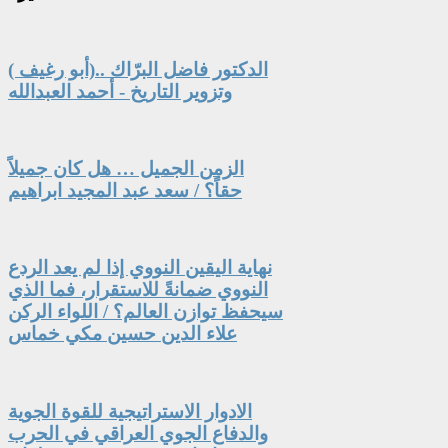
الدكتور فاضل البرّاك ..(أبو رغيف )
وتزوير التاريخ - أحمد العبدالله
الزمن الجميل … هل كان جميلاً
حقاً؟ / سعد عبد المجيد ابراهيم
نهاية اليقين النووي إذا لم يعد الردع
النووي ضمانةً للاستقرار، فما الذي
سيحفظ توازن العالم؟ / اللواء الركن
علاء الدين حسين مكي خماس
الادوار الاستراتيجية للقوة الجوية
والدفاع الجوي العراقي في الحرب