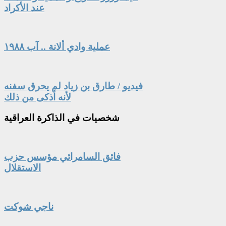
عند الأكراد
عملية وادي ألانة .. آب ١٩٨٨
فيديو / طارق بن زياد لم يحرق سفنه
لأنه أذكى من ذلك
شخصيات
في الذاكرة العراقية
فائق السامرائي مؤسس حزب
الاستقلال
ناجي شوكت