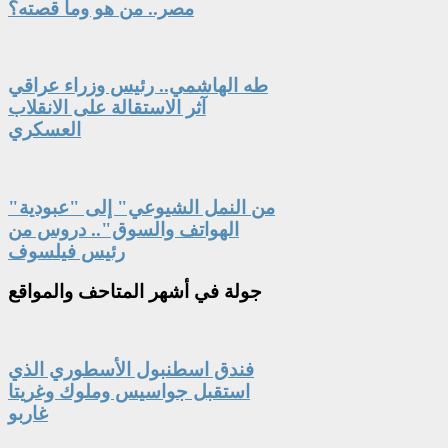
مصر.. من هو وما قصته؟
طه الهاشمي.. رئيس وزراء عراقي
آثر الاستقالة على الانقلاب
العسكري
"من النمل الشيوعي" إلى "عبودية
الهواتف والسوق".. دروس من
رئيس فيلسوف
جولة
في أشهر المتاحف والمواقع
فندق اسطنبول الأسطوري الذي
استقبل جواسيس وملوك وغريتا
غاربو