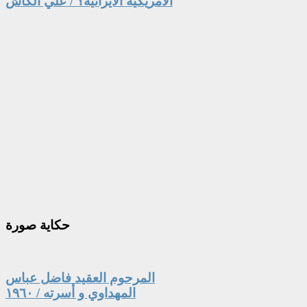
الامريكية الايرانية؟ / علي الكاش
حكاية
صورة
المرحوم العقيد فاضل عباس
المهداوي و أسرته / ١٩٦٠