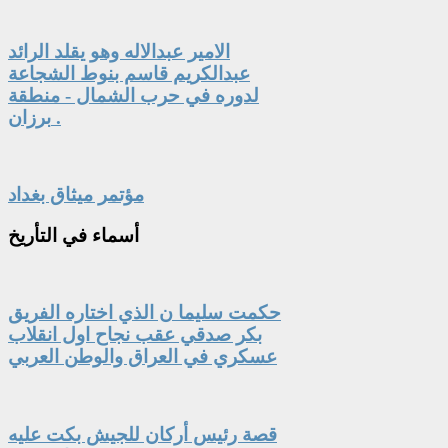
الامير عبدالاله وهو يقلد الرائد
عبدالكريم قاسم بنوط الشجاعة
لدوره في حرب الشمال - منطقة
برزان .
مؤتمر ميثاق بغداد
أسماء
في التأريخ
حكمت سليما ن الذي اختاره الفريق
بكر صدقي عقب نجاح اول انقلاب
عسكري في العراق والوطن العربي
قصة رئيس أركان للجيش بكت عليه