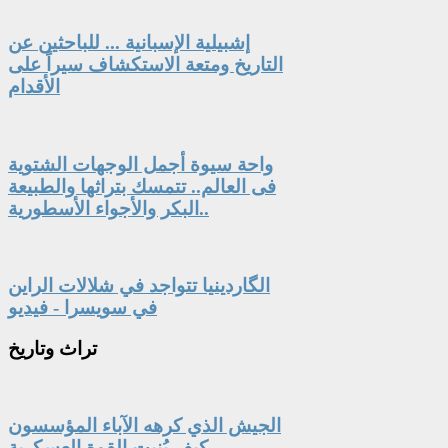
إشبيلية الإسبانية ... للباحثين عن
التاريخ ومتعة الاستكشاف سيراً على
الأقدام
واحة سيوة أجمل الوجهات الشتوية
فى العالم.. تتمسك بتراثها والطبيعة
البكر والأجواء الأسطورية..
الگاردينيا تتواجد في شلالات الراين
في سويسرا - فيديو
تراث
وتاريخ
الجيش الذي كرهه الآباء المؤسسون
.. كيف بُنيت القوة العسكرية