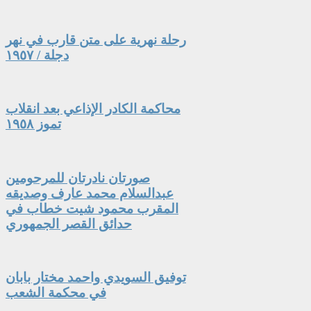
رحلة نهرية على متن قارب في نهر
دجلة / ١٩٥٧
محاكمة الكادر الإذاعي بعد انقلاب
تموز ١٩٥٨
صورتان نادرتان للمرحومين
عبدالسلام محمد عارف وصديقه
المقرب محمود شيت خطاب في
حدائق القصر الجمهوري
توفيق السويدي واحمد مختار بابان
في محكمة الشعب