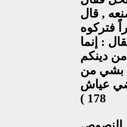
نعه , قال
اً فتركوه
ل : إنما
من دينكم
م بشي من
قاضي عياش
178 )
ن النصوص