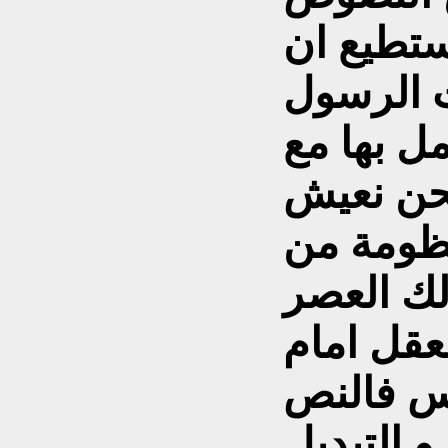
ستطيع ان
 الرسول
مل بها مع
نحن نعيش
ظومة من
لك العصر
لعقل امام
س فالنص
و التبديل