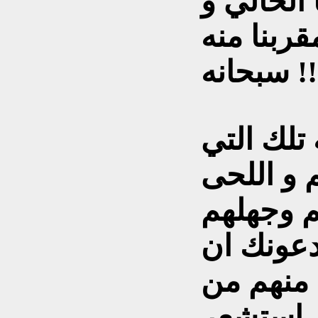
 الحالي و
قربنا منه
سبحانه !!
 تلك التي
م و اللحى
تم وجهلهم
دعونك ان
 منهم من
ي استشعر