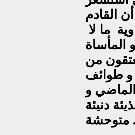
ن القادم
ية ما لا
 المأساة
عتقون من
 و طوائف
الماضي و
ئة دنيئة
وحشة .