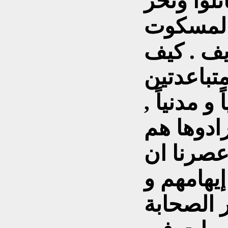
تلوا ونحر
 المسكوت
يف . كيف
متباعدتين
 و مدنياً ,
ادوها هم
عصرنا ان
إيهامهم و
 الصحابة