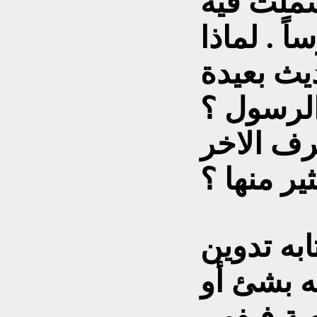
ملت فيه
ً . لماذا
ديث بعيدة
الرسول ؟
رف الاخر
ير منها ؟
به تدوين
ه بشئ أو