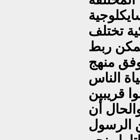
ايكلوجية
كية تختلف
يمكن ربط
وفق منهج
اة الناس
ا قريبين
الحال أن
ن الرسول