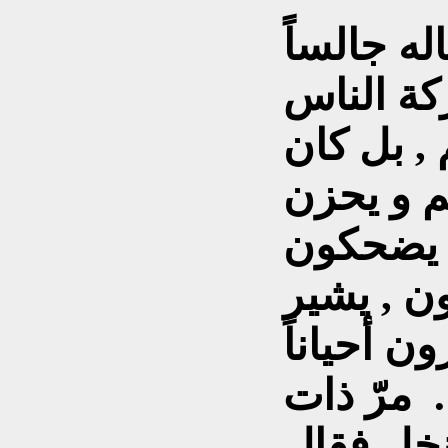
له جالساً
كة الناس
, بل كان
م و يحزن
 يضحكون
ن , يشير
ن أحياناً
. مرّ ذات
نخل فقال