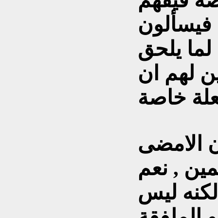
صة فيفهم
 فيسألون
لما يلحق
ن لهم ان
ن الامضى
ين , نعم
لكنه ليس
 الملفقة