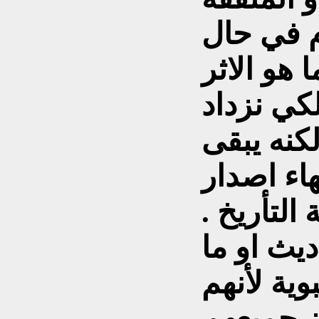
م في حال
 هو الاثر
لكي نزداد
لكنه يبقى
هاء اصدار
لتأريخ .
يث او ما
وية لأنهم
ن جميعهم