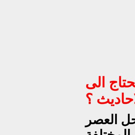
تاج الى
احاديث ؟
ل العصر
 المختلفة