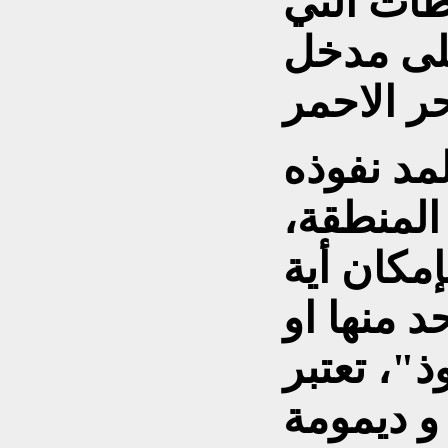
ات التي
لى مدخل
لمد نفوذه
لمنطقة،
مکان أية
 منها او
ذ"، تعتبر
و ديمومة