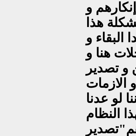
إنکارهم و
شکلة هذا
ا البقاء و
ات هنا و
 و تصدير
 الازمات
ا لو عدنا
ذا النظام
م"تصدير