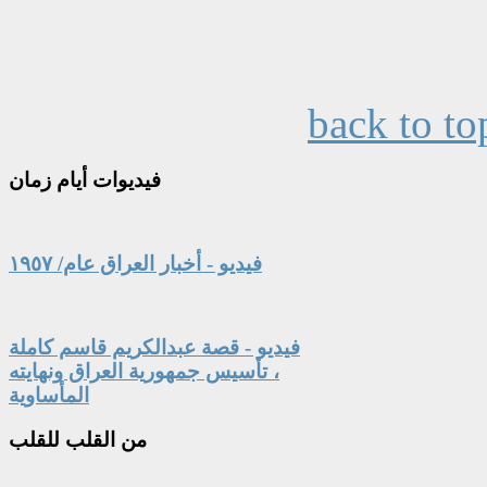
back to to
فيديوات
أيام زمان
فيديو - أخبار العراق عام/ ١٩٥٧
فيديو - قصة عبدالكريم قاسم كاملة
، تأسيس جمهورية العراق ونهايته
المأساوية
من
القلب للقلب