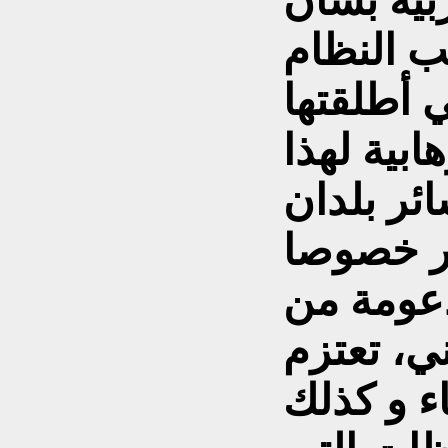
ربية بشأن
ب النظام
ي أطلقتها
ابية لهذا
ئر بلدان
رر خصوصا
دعومة من
ني، تعتزم
ء و کذلك