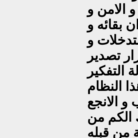
و الامن و
ن بقائه و
تدخلات و
ار تصدير
ة التفکير
ا النظام
و الانجع
 الکم من
 من قبله