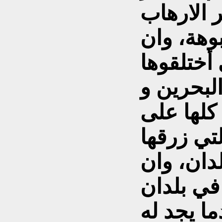
 الارهاب
بوهة، وان
 أختلقوها
لبحرين و
کلها على
تي زرقها
لدان، وان
في بلدان
ا يجد له