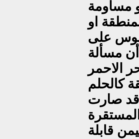
و مساومة
لمنطقة او
جلوس على
أن مسألة
ر الاحمر
ة کالحلم
، قد صارت
المستقرة
من قابلة