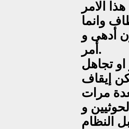
ذا الامر
طاف وانما
ن أدهى و
أمر.
 او تجاهل
کن إيقاف
عدة مرات
حوثيين و
ل النظام