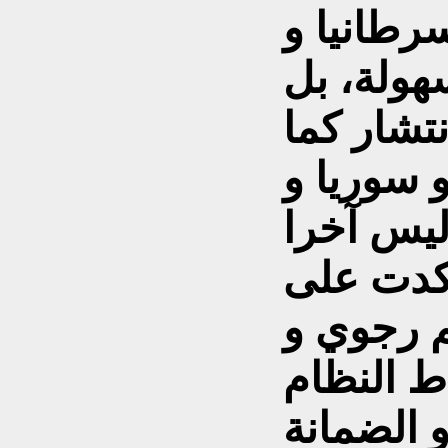
رطانيا و
هولة، بل
تشار کما
 سوريا و
 أکدت على
م رجوي و
ط النظام
 الضمانة