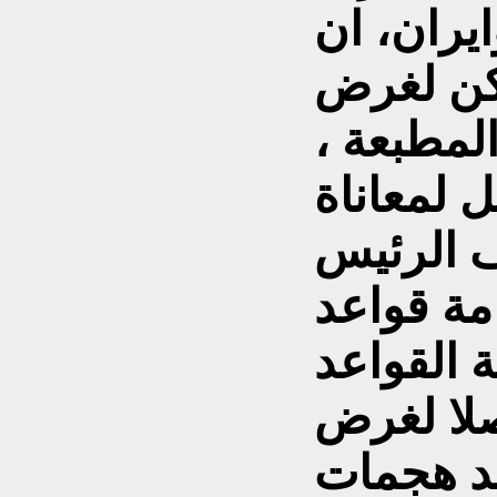
يران، ان
تكن لغرض
لمطبعة ،
ل لمعاناة
ف الرئيس
امة قواعد
 القواعد
صلا لغرض
صد هجمات