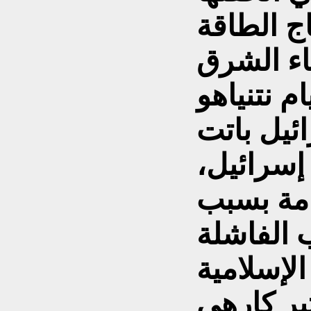
ج الطاقة
اء الشرق
م نتنياهو
ئيل باتت
إسرائيل،
امة بسبب
 الفاشلة
ير كارهي