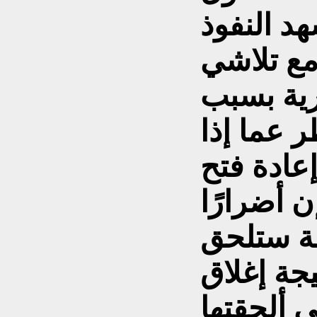
 النفوذ
 مع تلاشي
ية بسبب
 عما إذا
عادة فتح
ن أضرارًا
مة ستلحق
تيجة إغلاق
 ألحقتها