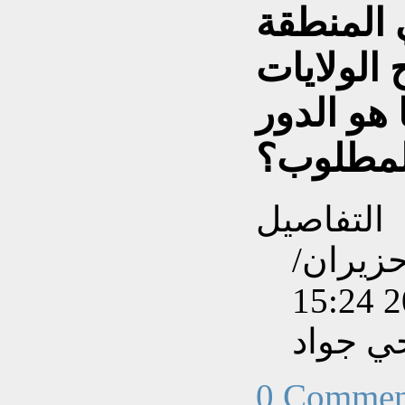
 المنطقة
الولايات
 هو الدور
لمطلوب؟
التفاصيل
نشاءه بتاريخ الإثنين, 08 حزيران/
ي جواد
0 Commen