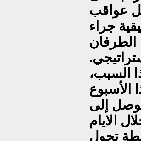
يل عواقب
قية جراء
الطرفان
تراتيجي.
ا السبب،
 الأسبوع
توصل إلى
ال الايام
نقطة تحول