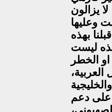
لا يزالون
ت وعليها
بلنا بهذه
هذه ليست
او الخطر
 العربية،
الخليجية
ن على دعم
الصهيوني،