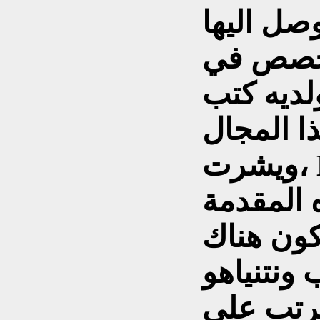
صل اليها
تخصص في
لديه كتب
ل ( براندون ج
ويشرت، Brandon J Weichert)
 المقدمة
كون هناك
ونتنياهو
ترتب على