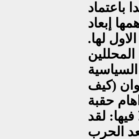
ا باعتماد
مها إبعاد
لاول لها.
المحللين
السياسية
7/6/2026) بعنوان (كيف
هام حقبة
فيها: لقد
عد الحرب