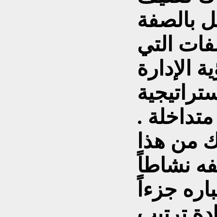
ل بالصفة
فات التي
ية الإدارة
ستراتيجية
تداخلة .
ك من هذا
فه نشاطاً
باره جزءاً
دة ترتيب