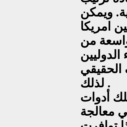
ية. ويمكن
ن امريكا
اسعة من
الدوليين
 الحقيقي
لذلك .
تلك أدوات
ي معالجة
ا توافرت