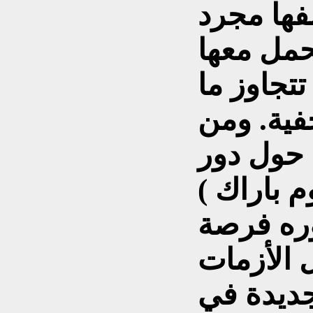
فها مجرد
حمل معها
تتجاوز ما
فية. ومن
 حول دور
( توم باراك Tom Barrack ) في
ره فرصة
الأزمات
جديدة في