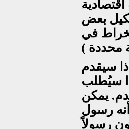
اقتصادية
شكيل بعض
انخراط في
اذا سيقدم
ا سيُطلب
دم. يمكن
أنه رسول
ن رسولاً