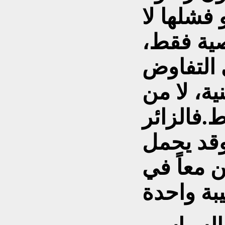
 فشلها لا
ية فقط،
 التفاوض
ة، لا من
.فالزائر
وقد يحمل
ن معاً في