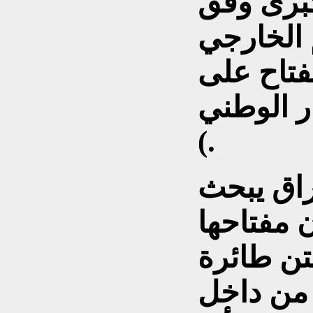
كبرى وفق
 الخارجي
نفتاح على
ار الوطني
).
عراق يبحث
 مفتاحها
تن طائرة
 من داخل