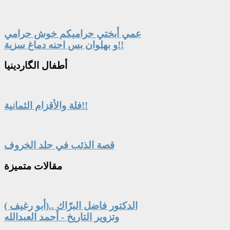
عمي أبختي حراميكم خوش حرامي
و بهلوان بس احنه دماغ سزية!!
أطفال
الگاردينيا
فلة والأقزام الثمانية!!
قصة الذئب في جلد الخروف
مقالات
متميزة
الدكتور فاضل البرّاك ..(أبو رغيف )
وتزوير التاريخ - أحمد العبدالله