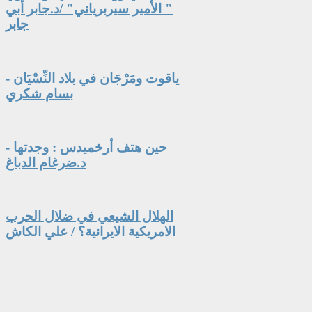
" الأمير سيربرياني" /د.جابر أبي
جابر
ياقوت ومَرْجَان في بلاد النِّسْيَان -
بسام شكري
حين هتف أرخميدس : وجدتها -
د.ضرغام الدباغ
الهلال الشيعي في ضلال الحرب
الامريكية الايرانية؟ / علي الكاش