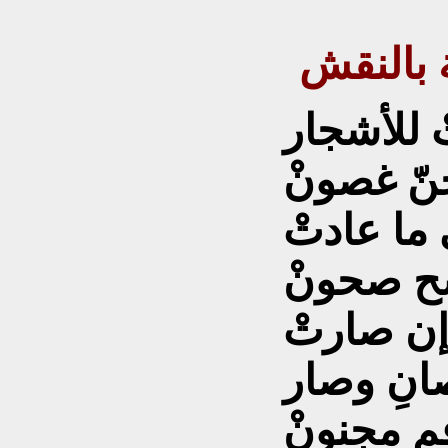
 بالنقش
ْ للأشجار
نّ غصونْ
ما عادتْ
ح صحونْ
إن صارتْ
صانِ وصار
م مجنونْ