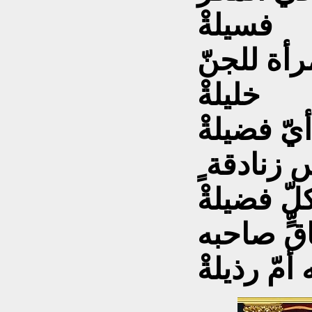
فسيلةْ
أة للجنّ
خليلةْ
يّ فضيلةْ
 زنادقة ٍ
لّ فضيلةْ
قٍّ صاحبه