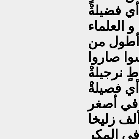
 فضيلةْ
و العلماء
أطول من
وا صاروا
ٍ نرجيلةْ
أي فصيلةْ
في أصغر
لف زليخا
في المكر