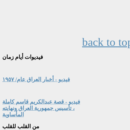
back to to
فيديوات
أيام زمان
فيديو - أخبار العراق عام/ ١٩٥٧
فيديو - قصة عبدالكريم قاسم كاملة
، تأسيس جمهورية العراق ونهايته
المأساوية
من
القلب للقلب