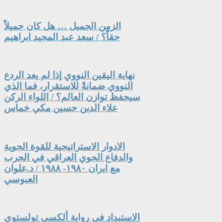
الزمن الجميل … هل كان جميلاً
حقاً؟ / سعد عبد المجيد ابراهيم
نهاية اليقين النووي إذا لم يعد الردع
النووي ضمانةً للاستقرار، فما الذي
سيحفظ توازن العالم؟ / اللواء الركن
علاء الدين حسين مكي خماس
الادوار الاستراتيجية للقوة الجوية
والدفاع الجوي العراقي في الحرب
مع ايران ١٩٨٠- ١٩٨٨ / د.علوان
العبوسي
الاستبداد في رواية ألكسي تولستوي