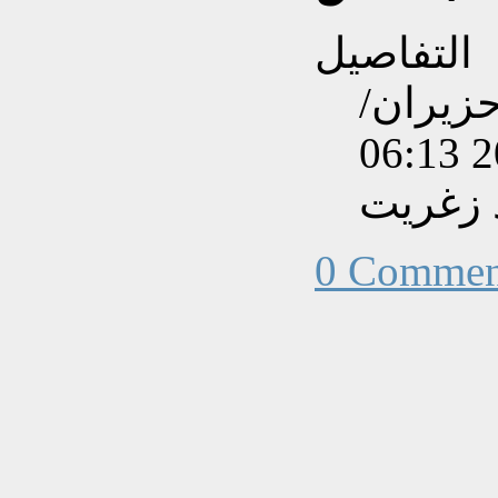
التفاصيل
نشاءه بتاريخ الثلاثاء, 02 حزيران/
 زغريت
0 Commen