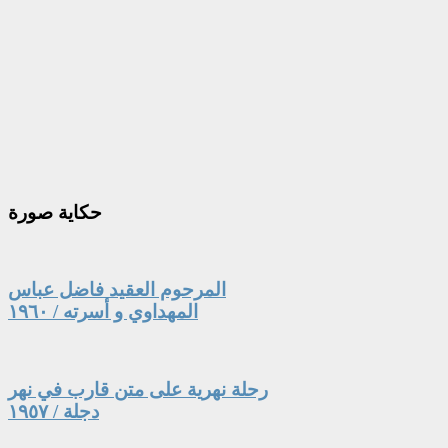
حكاية
صورة
المرحوم العقيد فاضل عباس
المهداوي و أسرته / ١٩٦٠
رحلة نهرية على متن قارب في نهر
دجلة / ١٩٥٧