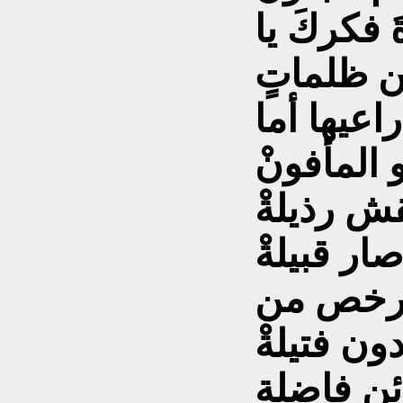
 فكركَ يا
ن ظلماتٍ
اعيها أما
 المأفونْ
َقش رذيلةْ
ار قبيلةْ
أرخص من
ن فتيلةْ
ئن فاضلةٍ