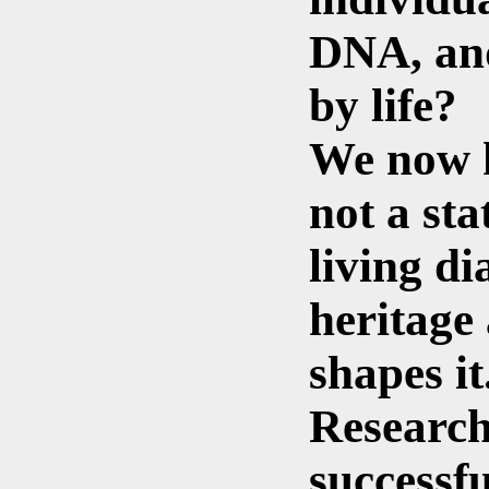
DNA, an
by life?
We now k
not a sta
living d
heritage
shapes it
Research
successfu