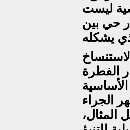
صية ليست
ار حي بين
لاستنساخ
ر الفطرة
 الأساسية
هر الجراء
 المثال،
لية للتنبؤ