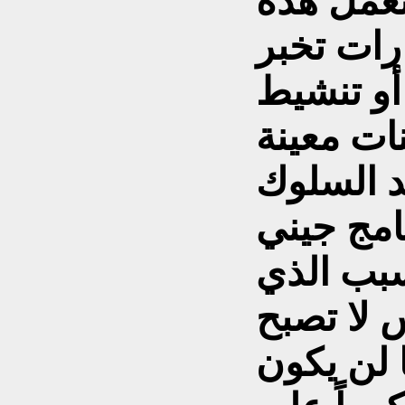
تعمل هذه
رات تخبر
و تنشيط
عد السلوك
امج جيني
سبب الذي
لا تصبح
ا لن يكون