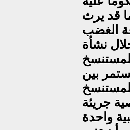
اً عليه
ما قد يرث
عة الغضب
لال نشأة
المستنسخ
تمر بين
المستنسخ
ية جريئة
ية واحدة