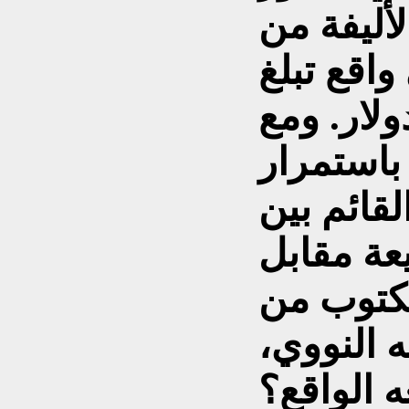
أليفة من
اقع تبلغ
 50 ألف دولار. ومع
باستمرار
قائم بين
عة مقابل
لمكتوب من
النووي،
ه الواقع؟