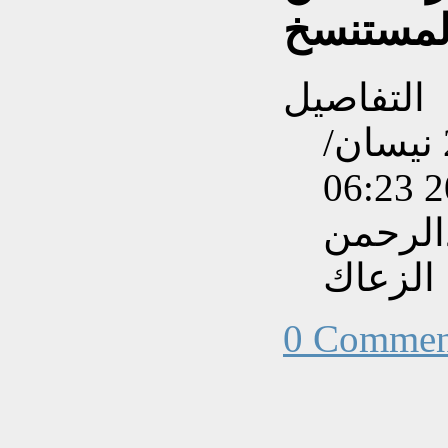
لمستنسخ
التفاصيل
تم إنشاءه بتاريخ الإثنين, 27 نيسان/
الرحمن
الزعاك
0 Commen