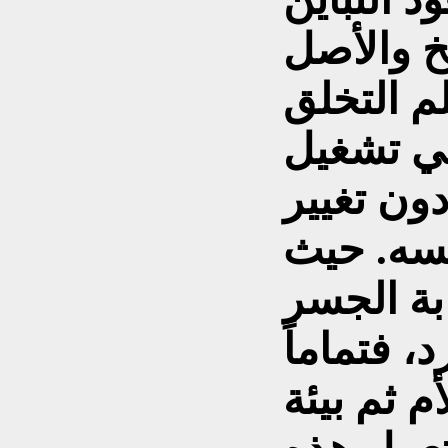
خ والأصل
لق ( Epigenetics )
في تشغيل
دون تغيير
سه. حيث
ابة الجسر
د، فتماماً
م ثم بيئة