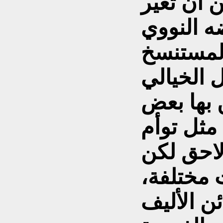
 أن تغير
المستنسخ
 الخيالي
ن بها بعض
 مثل توأم
لاحق لكن
 مختلفة،
ن الأليف