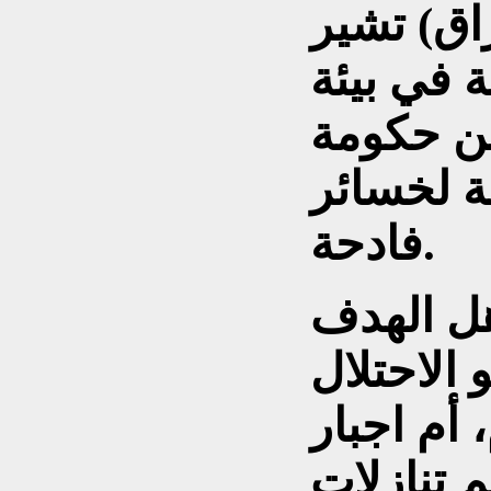
راق) تشير
ة في بيئة
من حكومة
 لخسائر
فادحة.
ل الهدف
 الاحتلال
، أم اجبار
 تنازلات