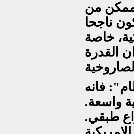
 ممكن من
كون ناجحا
ية، خاصة
ن القدرة
ام": فانه
ة واسعة.
ع طبقي.
لامريكية