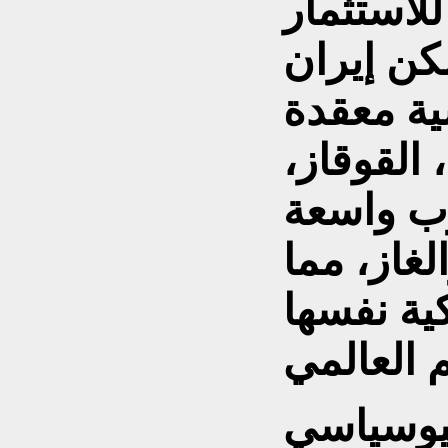
لاستثمار
كن إيران
ة معقدة
القوقاز،
ب واسعة
غاز، مما
ية نفسها
جيوسياسي