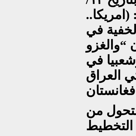
عنوان: (امريكا..
لخفية في
 “والغزو
شعبيا في
تي العراق
لتحول من
التخطيط