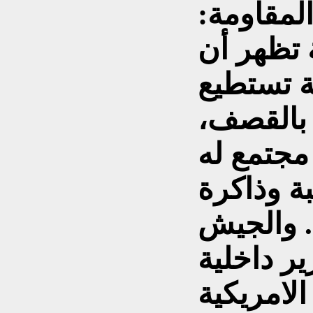
المقاومة:
ة تظهر أن
ة تستطيع
 بالقصف،
مجتمع له
بة وذاكرة
. والجيش
ر داخلية
الامريكية