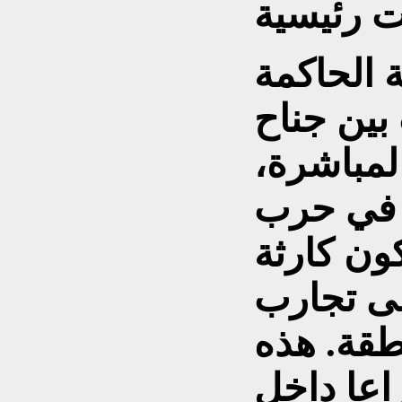
ة الحاكمة
بين جناح
لمباشرة،
ط في حرب
ون كارثة
لى تجارب
طقة. هذه
عا داخل