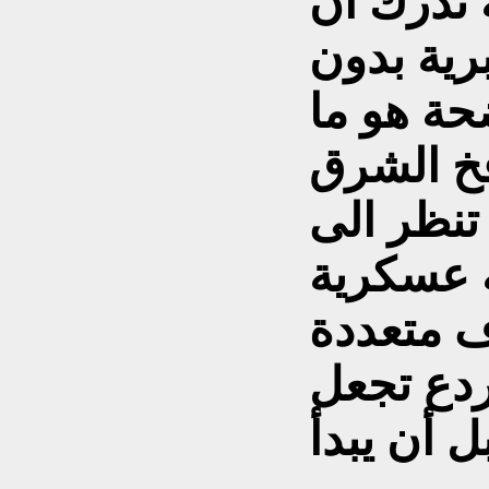
 تدرك ان
رية بدون
حة هو ما
خ الشرق
تنظر الى
ة عسكرية
 متعددة
ردع تجعل