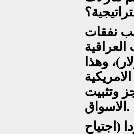
راتيجية؟
طلب نفقات
 العراقية
 دولار)، وهذا
لامريكية
ز وتثبيت
الاسواق.
ا (اجتياح