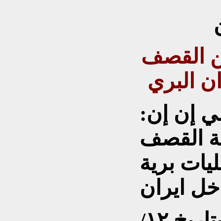
من القصف
ن البري
ي إن إن:
لة القصف
يات برية
اوضحنا في مقالنا السابق بتاريخ ١٢/