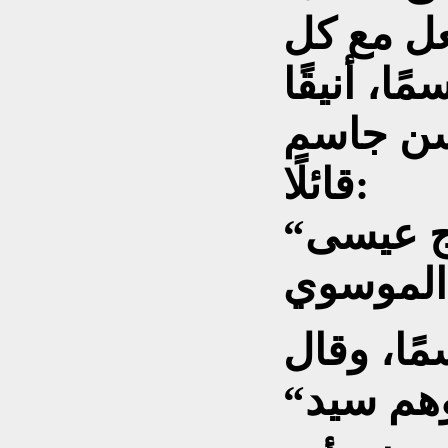
عل مع كل
ًا، أنيقًا
سن جاسم
قائلًا:
“أقدّم لك المخرج عيسى