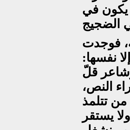
ن يكون في
، فوجدت
لا نفسها:
شاعر قلّ
اء النص،
 من تتلمذ
ولا يستقر