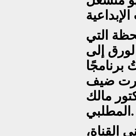
هو منشغل
حظة التي
لورق إلى
 برنامجًا
خترت ضيف
كتور مالك
المطلبي.
 القناة،