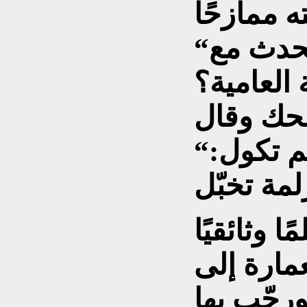
“لماذا تكتب بالفصحى وتتحدث مع
“إذا أحچي بالفصحى، العالم تكول:
 وثائقيًا
مارة إلى
ورحّب بها