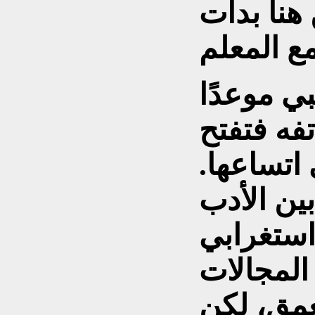
نا بدأت
ي موعدًا
اتفه فتفتح
اتساعها.
ين الأدب
 استغرابي
 المجالات
عمق، لكن