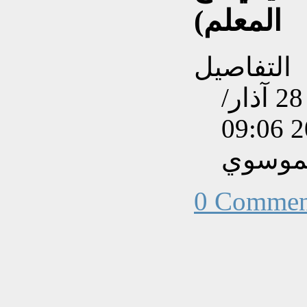
المعلم)
التفاصيل
تم إنشاءه بتاريخ السبت, 28 آذار/
لموسوي
0 Commen