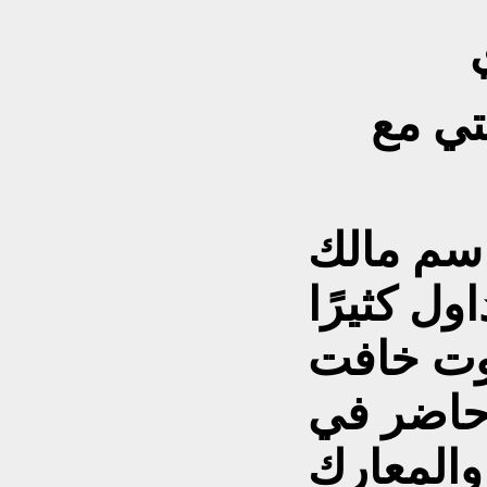
تي مع
اسم مالك
ول كثيرًا
صوت خافت
 حاضر في
والمعارك