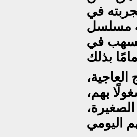
جربته في
بة مسلسل
يُسهب في
ج العاجية،
لًا بهم،
 الصغيرة،