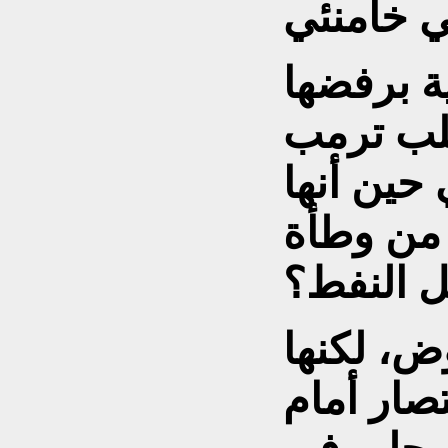
ية برفضها
لب ترمب
حين أنها
 من وطأة
ل النفط؟
وض، لكنها
تصار أمام