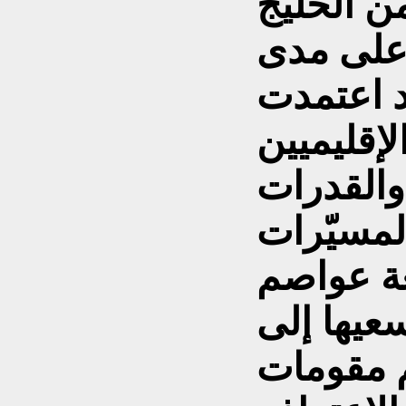
من الخليج
وعلى مدى
د اعتمدت
لإقليميين
والقدرات
المسيّرات
عة عواصم
عيها إلى
م مقومات