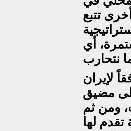
لمحلي في
خرى تتبع
راتيجية
تمرة، أي
ً لإيران
على مضيق
، ومن ثم
 تقدم لها