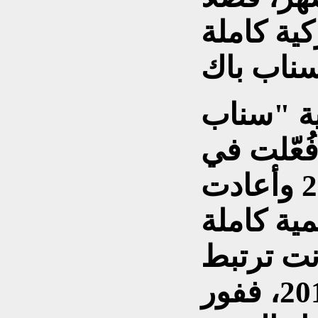
كية كاملة
ية "سناب
فُعّلت في
سبتمبر (أيلول) عام 2025 وأعادت
ية كاملة
نت ترتبط
بالاتفاق النووي لعام 2015، ففور