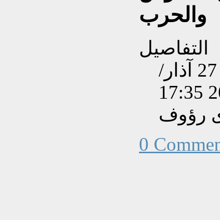
والحرب
التفاصيل
تم إنشاءه بتاريخ الجمعة, 27 آذار/
ى رؤوف
0 Commen