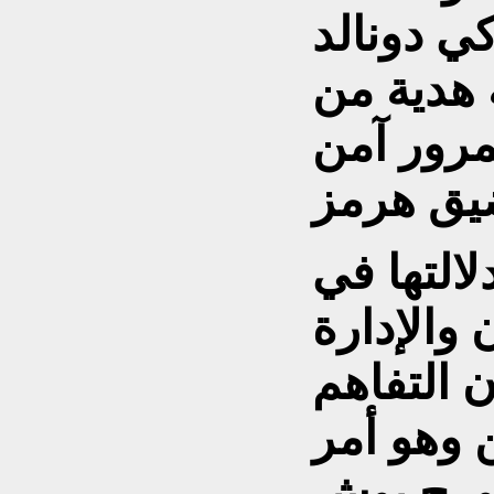
ي دونالد
هدية من
مرور آمن
التها في
 والإدارة
 التفاهم
وهو أمر
ورج بوش