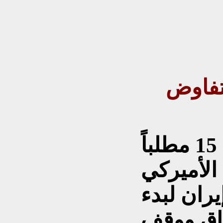
لتفاوض
طرحت وثيقة تتضمن 15 مطلباً
 الأميركي
يران لبدء
فاق ووقف