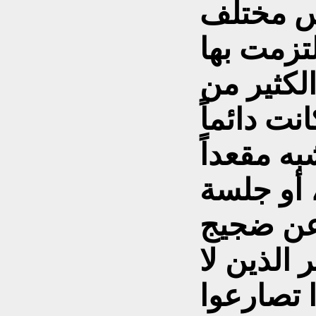
لتزمت بها
لكثير من
نت دائماً
شبه مقعداً
 أو جلسة
عن ضجيج
الذين لا
ا تصارعوا