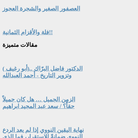
العصفور الصغير والشجرة العجوز
فلة والأقزام الثمانية!!
مقالات
متميزة
الدكتور فاضل البرّاك ..(أبو رغيف )
وتزوير التاريخ - أحمد العبدالله
الزمن الجميل … هل كان جميلاً
حقاً؟ / سعد عبد المجيد ابراهيم
نهاية اليقين النووي إذا لم يعد الردع
النووي ضمانةً للاستقرار، فما الذي