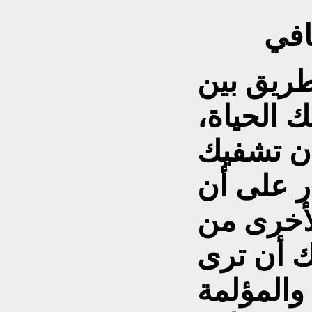
افي
 طريق بين
ك الحياة،
أن تشفيك
ر على أن
لأخرى من
ك أن ترى
والمؤلمة