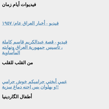
فيديوات
أيام زمان
فيديو - أخبار العراق عام/ ١٩٥٧
فيديو - قصة عبدالكريم قاسم كاملة
، تأسيس جمهورية العراق ونهايته
المأساوية
من
القلب للقلب
عمي أبختي حراميكم خوش حرامي
و بهلوان بس احنه دماغ سزية!!
أطفال
الگاردينيا