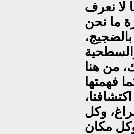
ا لا نعرف
رة ما نحن
بالضجيج،
والسطحية
، من هنا
 اكتشافنا،
راغ، وكل
كل مكان