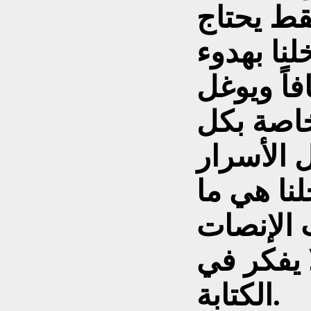
قط يحتاج
نا بهدوء
اً ويوغل
خاصة بكل
ل الأسرار
نا هي ما
 الإنصات
ا يفكر في
الكتابة.