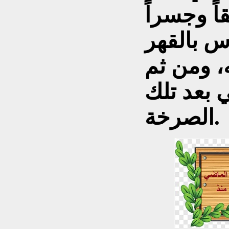
اً وجسراً
اس بالقهر
، ومن ثم
 بعد تلك
الصرخة.