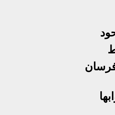
ود
ط
فرسان
بها