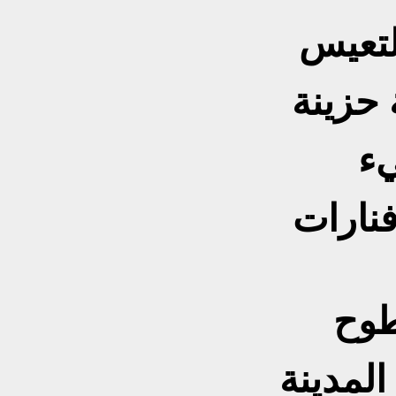
التعيس
 حزينة
ء
فنارات
طوح
المدينة