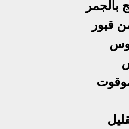
 بالجمر
ن قبور
وس
قليل