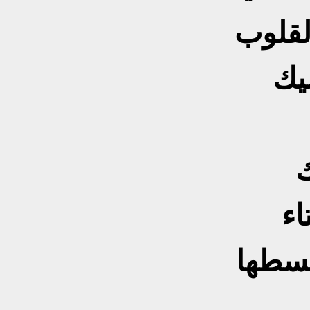
لقلوب
ليك
اء
قسطها