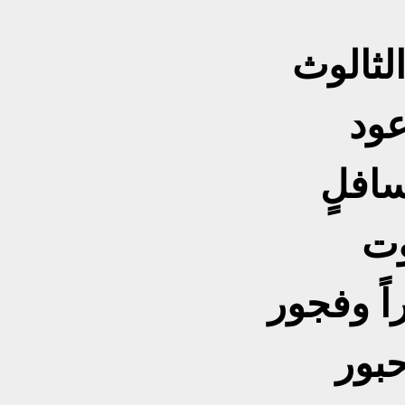
لثالوث
عود
افلٍ
وت
اً وفجور
بور