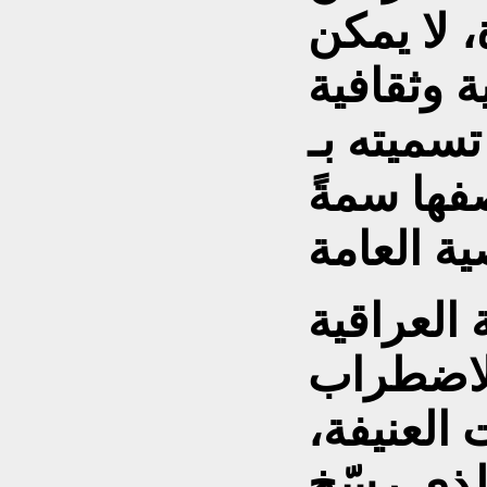
، لا يمكن
 وثقافية
سميته بـ
صفها سمةً
العراقية
الاضطراب
العنيفة،
الذي رسّخ