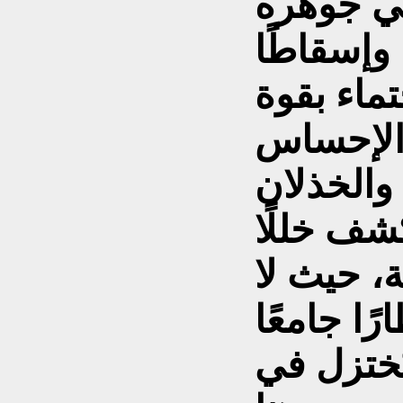
في جوهره
 وإسقاطًا
تماء بقوة
الإحساس
شف خللًا
، حيث لا
رًا جامعًا
ُختزل في