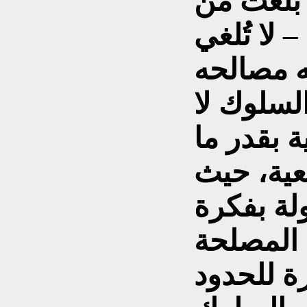
 بلغت من
 لا تُلغي
له مصالحه
السلوك لا
 بقدر ما
عية، حيث
لة بفكرة
 المصلحة