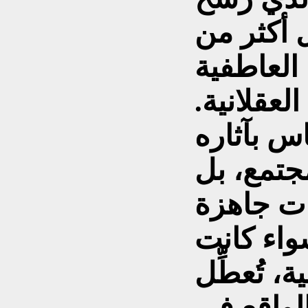
ل أكثر من
العاطفية
لعقلانية.
اس بآثاره
جتمع، بل
ات جاهزة
سواء كانت
ة، تُعطِّل
لواقع في