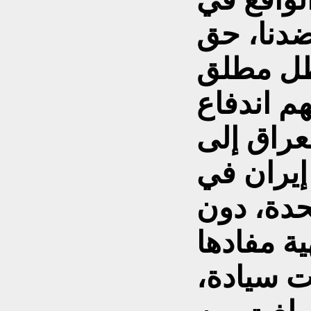
 ضدنا، حق
م اندفاع
لعراق إلى
إيران في
حدة، دون
ة مفادها
ت سيادة،