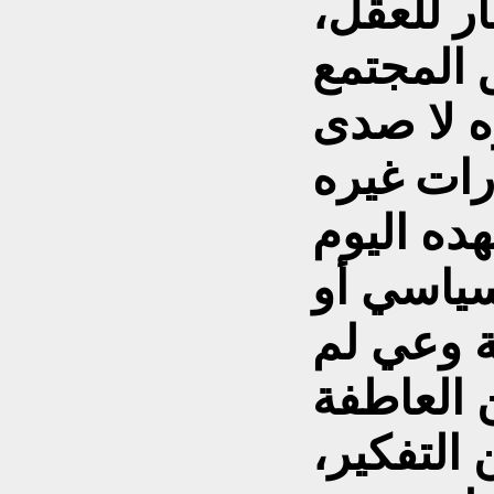
ار للعقل،
 المجتمع
ه لا صدى
ده اليوم
ياسي أو
ة وعي لم
 العاطفة
ن التفكير،