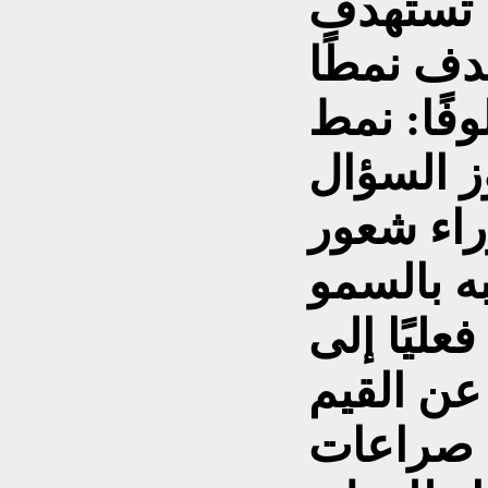
لا تستهدف
هدف نمطًا
لوفًا: نمط
ز السؤال
راء شعور
ه بالسمو
فعليًا إلى
 عن القيم
ي صراعات