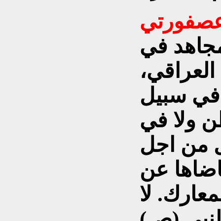
مجاهد في
 العراقي،
 في سبيل
ن ولا في
 من اجل
اضاها عن
عارك. لا
لنبي (ص)