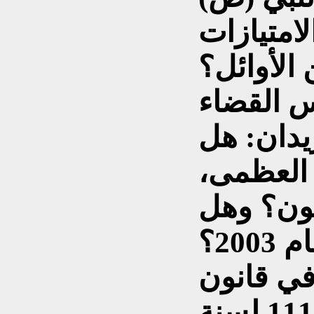
امتيازات
الأوائل؟
 القضاء
يدان: هل
 العظمى،
ون؟ وهل
20؟
في قانون
العقوبات العراقي (رقم 111 لسنة