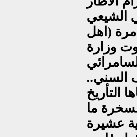
ام الاطار
امرة (اهل
وت وزارة
السامرائي
 السني..
سخرة ما
ية عشيرة