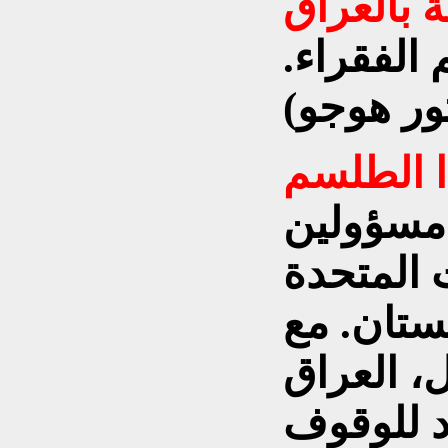
ة بالعراق
 الفقراء.
 الطلسم
 مسؤولين
 المتحدة
ستان. مع
ل، العراق
اد للوقوف