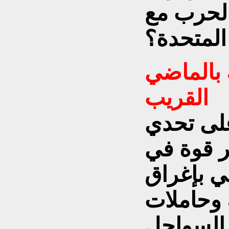
الحرب مع
 المتحدة؟
 بالماضي
القريب
على تحدي
بر قوة في
ي بإغراق
 وحاملات
السواحل