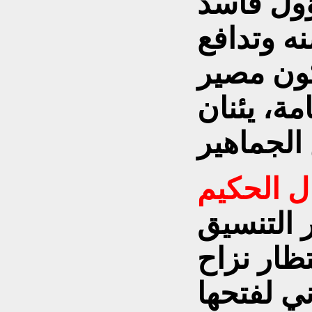
ؤول فاسد
ه وتدافع
كون مصير
ة، يئنان
ل الحكيم
 التنسيق
ظار نزاح