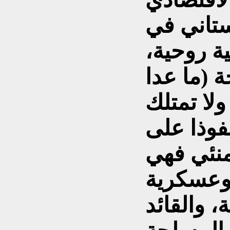
ستاني في
ة روحية،
(ما عدا
ولا تمتلك
فوذا على
منئي فهي
 وعسكرية
، والقائد