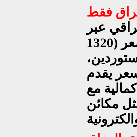
راق فقط
عراقي عبر
نافذة العملة الدولار بسعر (1320
مستوردين،
سعر يقدم
مالية مع
ثل مكائن