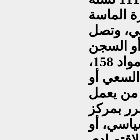
رة الماسة
جي، وتصل
أو السجن
المؤبد. حيث تعاقب (المواد 158،
16) على السعي أو
و من يعمل
رر بمركز
ياسي، أو