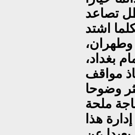
ل تصاعد
كلما اشتد
وطهران،
م بغداد،
اذ مواقف
اجة ملحة
دارة هذا
 بعيدا عن