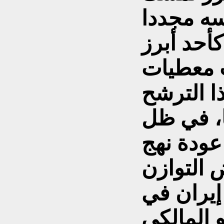
سه مجددا
أحد أبرز
 معطيات
ا الترشح
ا، في ظل
ودة نهج
ض التوازن
إيران في
و المالكي