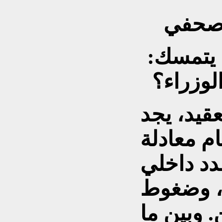
وصحفي
يتمسك:
وزراء؟
عقيد، يجد
م معادلة
دد داخلي
، وضغوط
 وبين ما