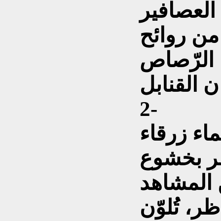
 العصافير
 من روائح
ة الرّصاص
2-
اء زرقاء
ظر بخشوع
 المشاهد
ر، تُلوّن