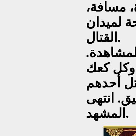
، مسافة،
حة لميدان
القتال.
للمشاهدة.
وكل كعك
قتل أحدهم
ق. انتهى
المشهد.