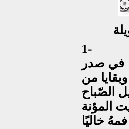
لة
1-
، في صدر
 وبقايا من
 الصّباح
يت المؤنة
مهُ خاليًا