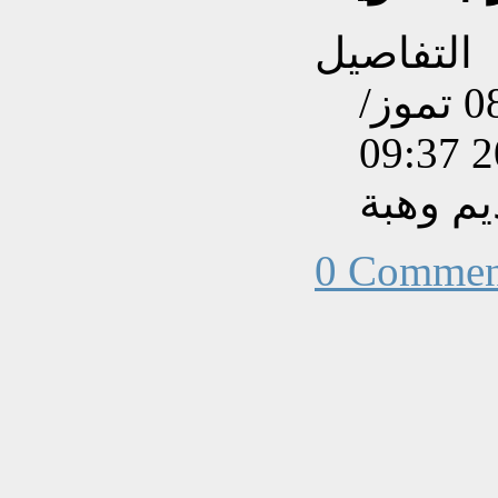
التفاصيل
تم إنشاءه بتاريخ الثلاثاء, 08 تموز/
م وهبة
0 Commen