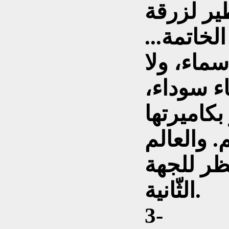
طير لزرقة
لخاتمة...
 سماء، ولا
اء سوداء،
بكاميرتها
م. والعالم
ظر للجهة
الثّانية.
3-