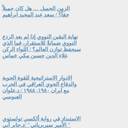
الزمن الجميل … هل كان جميلاً
حقاً؟ / سعد عبد المجيد ابراهيم
نهاية اليقين النووي إذا لم يعد الردع
النووي ضمانةً للاستقرار، فما الذي
سيحفظ توازن العالم؟ / اللواء الركن
علاء الدين حسين مكي خماس
الادوار الاستراتيجية للقوة الجوية
والدفاع الجوي العراقي في الحرب
مع ايران ١٩٨٠- ١٩٨٨ / د.علوان
العبوسي
الاستبداد في رواية ألكسي تولستوي
" الأمير سيربرياني" /د.جابر أبي