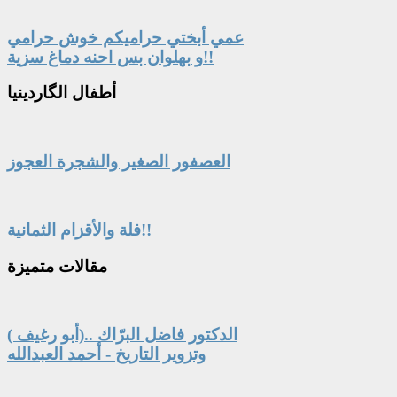
عمي أبختي حراميكم خوش حرامي
و بهلوان بس احنه دماغ سزية!!
أطفال
الگاردينيا
العصفور الصغير والشجرة العجوز
فلة والأقزام الثمانية!!
مقالات
متميزة
الدكتور فاضل البرّاك ..(أبو رغيف )
وتزوير التاريخ - أحمد العبدالله