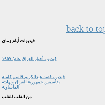
back to to
فيديوات
أيام زمان
فيديو - أخبار العراق عام/ ١٩٥٧
فيديو - قصة عبدالكريم قاسم كاملة
، تأسيس جمهورية العراق ونهايته
المأساوية
من
القلب للقلب