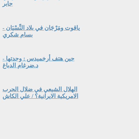
جابر
ياقوت ومَرْجَان في بلاد النِّسْيَان -
بسام شكري
حين هتف أرخميدس : وجدتها -
د.ضرغام الدباغ
الهلال الشيعي في ضلال الحرب
الامريكية الايرانية؟ / علي الكاش