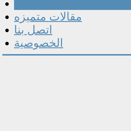
مقالات
مقالات متميزه
اتصل بنا
الخصوصية