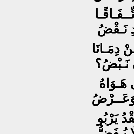
نِ نَـبْضُ؟