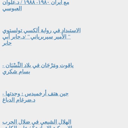
مع ايران ١٩٨٠- ١٩٨٨ / د.علوان
العبوسي
الاستبداد في رواية ألكسي تولستوي
" الأمير سيربرياني" /د.جابر أبي
جابر
ياقوت ومَرْجَان في بلاد النِّسْيَان -
بسام شكري
حين هتف أرخميدس : وجدتها -
د.ضرغام الدباغ
الهلال الشيعي في ضلال الحرب