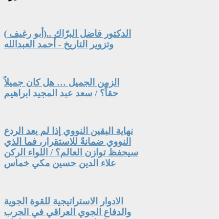
الدكتور فاضل البرّاك ..(أبو رغيف )
وتزوير التاريخ - أحمد العبدالله
الزمن الجميل … هل كان جميلاً
حقاً؟ / سعد عبد المجيد ابراهيم
نهاية اليقين النووي إذا لم يعد الردع
النووي ضمانةً للاستقرار، فما الذي
سيحفظ توازن العالم؟ / اللواء الركن
علاء الدين حسين مكي خماس
الادوار الاستراتيجية للقوة الجوية
والدفاع الجوي العراقي في الحرب