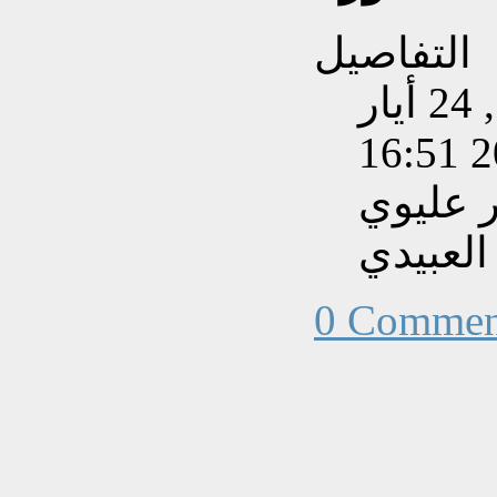
التفاصيل
تم إنشاءه بتاريخ السبت, 24 أيار
202
 عليوي
العبيدي
0 Commen