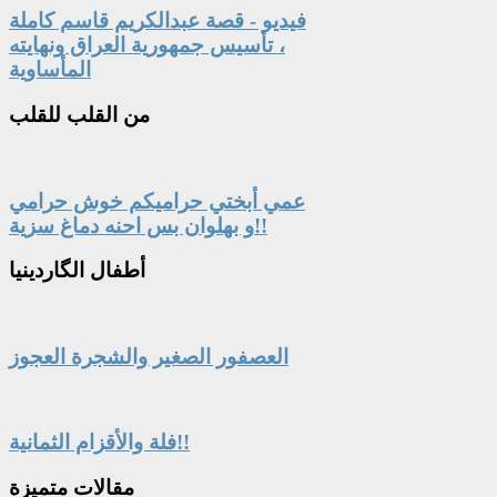
فيديو - قصة عبدالكريم قاسم كاملة
، تأسيس جمهورية العراق ونهايته
المأساوية
من
القلب للقلب
عمي أبختي حراميكم خوش حرامي
و بهلوان بس احنه دماغ سزية!!
أطفال
الگاردينيا
العصفور الصغير والشجرة العجوز
فلة والأقزام الثمانية!!
مقالات
متميزة