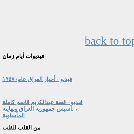
back to to
فيديوات
أيام زمان
فيديو - أخبار العراق عام/ ١٩٥٧
فيديو - قصة عبدالكريم قاسم كاملة
، تأسيس جمهورية العراق ونهايته
المأساوية
من
القلب للقلب