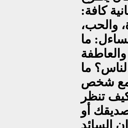
نية كافة:
، والحب،
تساءل: ما
والعاطفة
لناس؟ ما
 مع شخص
يف تنظر
ديقك أو
ن السائد