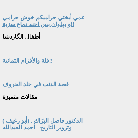
عمي أبختي حراميكم خوش حرامي
و بهلوان بس احنه دماغ سزية!!
أطفال
الگاردينيا
فلة والأقزام الثمانية!!
قصة الذئب في جلد الخروف
مقالات
متميزة
الدكتور فاضل البرّاك ..(أبو رغيف )
وتزوير التاريخ - أحمد العبدالله