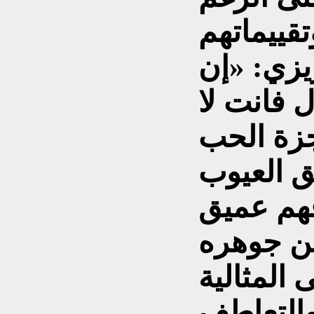
يزي: «إن
 فانت لا
زة الحب
هم عميق
عن جوهره
 المثالية
والتعاطف