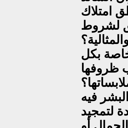
ق امتلاك
يق لشروط
المثالية؟
خاصة بكل
 ظروفها
لابساتها؟
لبشر فيه
ة لتمجيد
لجمال أو