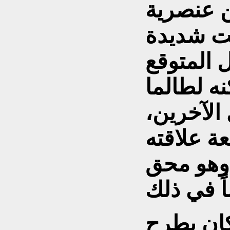
ن عنصرية
نت شديدة
 المتوقع
ه لطالما
 الآخرين،
عة علاقته
وهو محق
كان يطرح