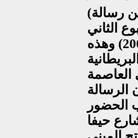
(تلقى الأستاذ علاء الدين رسالة
وع الثاني
للاحتلال (أواخر نيسان 2003) وهذه
لبريطانية
 العاصمة
 الرسالة
 الحضور
ارع حيفا
ح المبنى