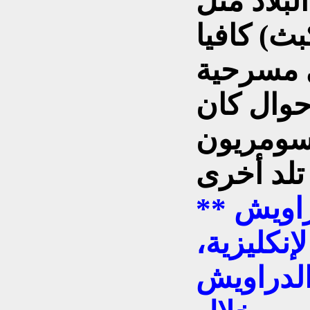
لبلاد مثل
ث) كافيا
 مسرحية
حوال كان
سومريون
** الكتاب صادر عن دار الدراويش
إنكليزية،
الدراويش