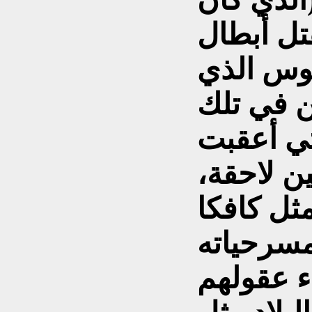
يقتل أبطال
بوس الذي
ين في تلك
تي أعقبت
ن لاحقة،
ل كافكا
مسرحياته
اء عقولهم