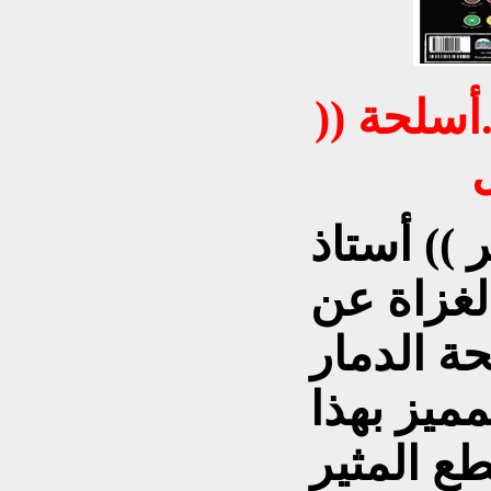
أسلحة ((
)) أستاذ
غزاة عن
ة الدمار
مميز بهذا