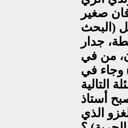
تاب على 15 فصل (البحث
طة، جدار
ن، من في
 وجاء في
بح أستاذ
غزو الذي
لحرية) ؟