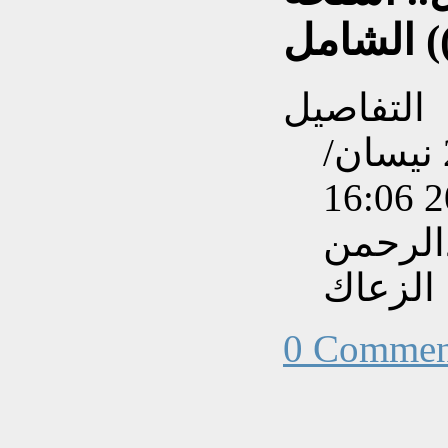
) الشامل
التفاصيل
تم إنشاءه بتاريخ السبت, 26 نيسان/
الرحمن
الزعاك
0 Commen