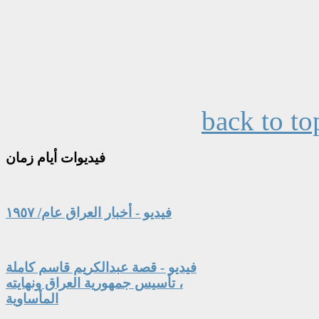
back to to
فيديوات
أيام زمان
فيديو - أخبار العراق عام/ ١٩٥٧
فيديو - قصة عبدالكريم قاسم كاملة
، تأسيس جمهورية العراق ونهايته
المأساوية