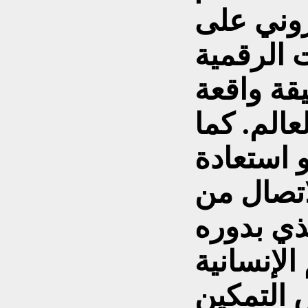
تروني على
 الرقمية
قة واقعة
الم. كما
 استعادة
اتصال من
ذي بدوره
الإنسانية
 التمكين