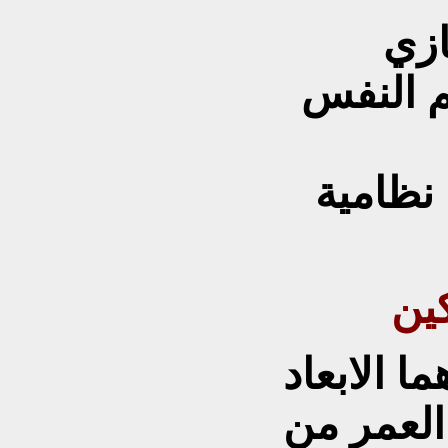
ازي
م النفس
نظامية
كين
ا الابعاد
العمر من