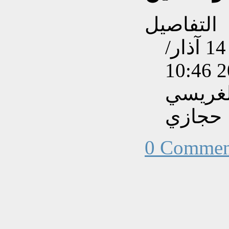
التفاصيل
تم إنشاءه بتاريخ الجمعة, 14 آذار/
لغريسي
حجازي
0 Commen