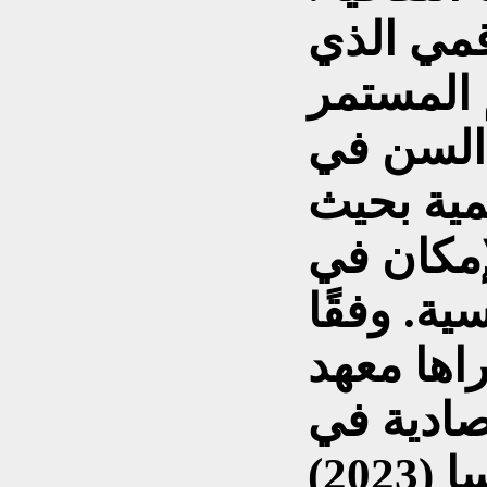
قمي الذي
 المستمر
 السن في
مية بحيث
إمكان في
ية. وفقًا
اها معهد
صادية في