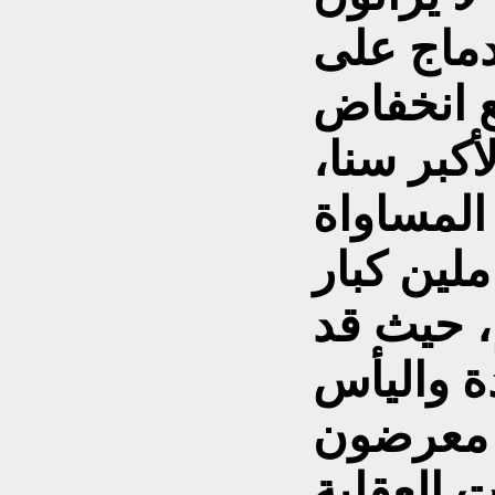
ماج على
ع انخفاض
أكبر سنا،
المساواة
ملين كبار
، حيث قد
ن معرضون
 العقلية